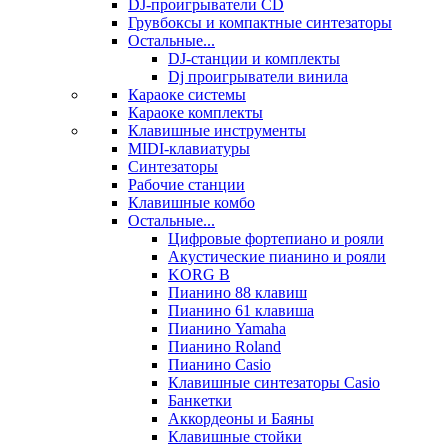
DJ-проигрыватели CD
Грувбоксы и компактные синтезаторы
Остальные...
DJ-станции и комплекты
Dj проигрыватели винила
Караоке системы
Караоке комплекты
Клавишные инструменты
MIDI-клавиатуры
Синтезаторы
Рабочие станции
Клавишные комбо
Остальные...
Цифровые фортепиано и рояли
Акустические пианино и рояли
KORG B
Пианино 88 клавиш
Пианино 61 клавиша
Пианино Yamaha
Пианино Roland
Пианино Casio
Клавишные синтезаторы Casio
Банкетки
Аккордеоны и Баяны
Клавишные стойки