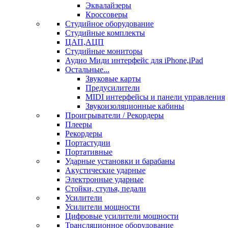
Эквалайзеры
Кроссоверы
Студийное оборудование
Студийные комплекты
ЦАП,АЦП
Студийные мониторы
Аудио Миди интерфейс для iPhone,iPad
Остальные...
Звуковые карты
Предусилители
MIDI интерфейсы и панели управления
Звукоизоляционные кабины
Проигрыватели / Рекордеры
Плееры
Рекордеры
Портастудии
Портативные
Ударные установки и барабаны
Акустические ударные
Электронные ударные
Стойки, стулья, педали
Усилители
Усилители мощности
Цифровые усилители мощности
Трансляционное оборудование