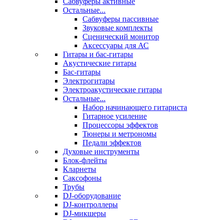
Сабвуферы активные
Остальные...
Сабвуферы пассивные
Звуковые комплекты
Сценический монитор
Аксессуары для АС
Гитары и бас-гитары
Акустические гитары
Бас-гитары
Электрогитары
Электроакустические гитары
Остальные...
Набор начинающего гитариста
Гитарное усиление
Процессоры эффектов
Тюнеры и метрономы
Педали эффектов
Духовые инструменты
Блок-флейты
Кларнеты
Саксофоны
Трубы
DJ-оборудование
DJ-контроллеры
DJ-микшеры