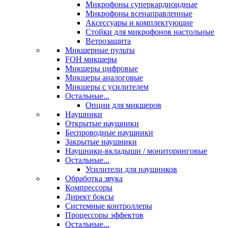
Микрофоны суперкардиоидные
Микрофоны всенаправленные
Аксессуары и комплектующие
Стойки для микрофонов настольные
Ветрозащита
Микшерные пульты
FOH микшеры
Микшеры цифровые
Микшеры аналоговые
Микшеры с усилителем
Остальные...
Опции для микшеров
Наушники
Открытые наушники
Беспроводные наушники
Закрытые наушники
Наушники-вкладыши / мониторинговые
Остальные...
Усилители для наушников
Обработка звука
Компрессоры
Директ боксы
Системные контроллеры
Процессоры эффектов
Остальные...