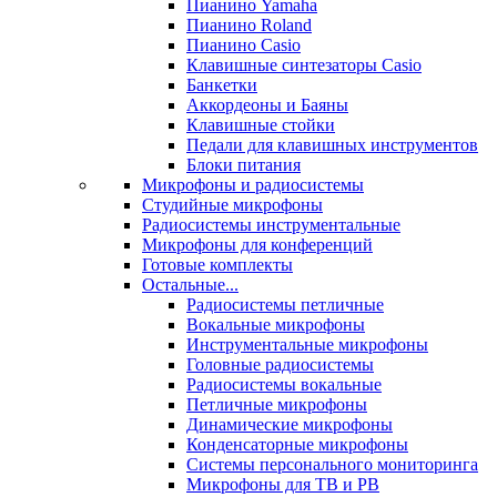
Пианино Yamaha
Пианино Roland
Пианино Casio
Клавишные синтезаторы Casio
Банкетки
Аккордеоны и Баяны
Клавишные стойки
Педали для клавишных инструментов
Блоки питания
Микрофоны и радиосистемы
Студийные микрофоны
Радиосистемы инструментальные
Микрофоны для конференций
Готовые комплекты
Остальные...
Радиосистемы петличные
Вокальные микрофоны
Инструментальные микрофоны
Головные радиосистемы
Радиосистемы вокальные
Петличные микрофоны
Динамические микрофоны
Конденсаторные микрофоны
Системы персонального мониторинга
Микрофоны для ТВ и РВ