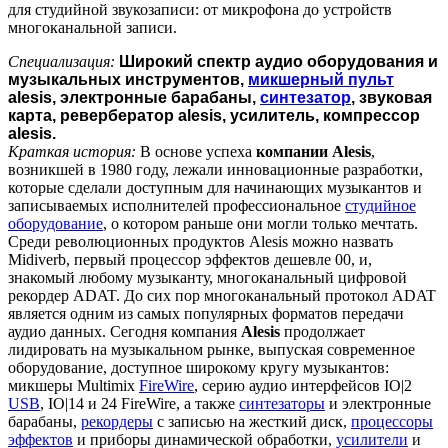
для студийной звукозаписи: от микрофона до устройств
многоканальной записи.
Специализация:
Широкий спектр аудио оборудования и
музыкальных инструментов,
микшерный пульт
alesis, электронные барабаны,
синтезатор
, звуковая
карта, ревербератор alesis, усилитель, компрессор
alesis.
Краткая история:
В основе успеха
компании Alesis
,
возникшей в 1980 году, лежали инновационные разработки,
которые сделали доступным для начинающих музыкантов и
записываемых исполнителей профессиональное
студийное
оборудование
, о котором раньше они могли только мечтать.
Среди революционных продуктов Alesis можно назвать
Midiverb, первый процессор эффектов дешевле 00, и,
знакомый любому музыканту, многоканальный цифровой
рекордер ADAT. До сих пор многоканальный протокол ADAT
является одним из самых популярных форматов передачи
аудио данных. Сегодня компания
Alesis
продолжает
лидировать на музыкальном рынке, выпуская современное
оборудование, доступное широкому кругу музыкантов:
микшеры Multimix
FireWire
, серию аудио интерфейсов IO|2
USB
, IO|14 и 24 FireWire, а также
синтезаторы
и электронные
барабаны,
рекордеры
с записью на жесткий диск,
процессоры
эффектов
и приборы динамической обработки,
усилители
и