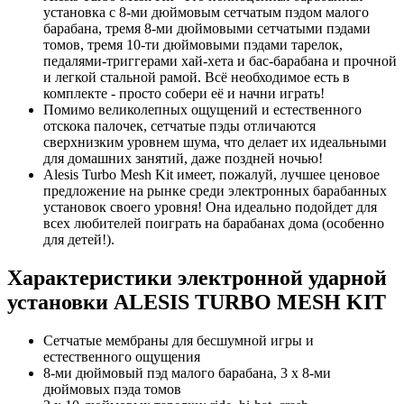
установка с 8-ми дюймовым сетчатым пэдом малого
барабана, тремя 8-ми дюймовыми сетчатыми пэдами
томов, тремя 10-ти дюймовыми пэдами тарелок,
педалями-триггерами хай-хета и бас-барабана и прочной
и легкой стальной рамой. Всё необходимое есть в
комплекте - просто собери её и начни играть!
Помимо великолепных ощущений и естественного
отскока палочек, сетчатые пэды отличаются
сверхнизким уровнем шума, что делает их идеальными
для домашних занятий, даже поздней ночью!
Alesis Turbo Mesh Kit имеет, пожалуй, лучшее ценовое
предложение на рынке среди электронных барабанных
установок своего уровня! Она идеально подойдет для
всех любителей поиграть на барабанах дома (особенно
для детей!).
Характеристики электронной ударной
установки ALESIS TURBO MESH KIT
Сетчатые мембраны для бесшумной игры и
естественного ощущения
8-ми дюймовый пэд малого барабана, 3 х 8-ми
дюймовых пэда томов