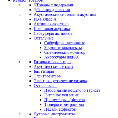
Каталог Товаров
Товары с подарками
Спецпредложения
Акустические системы и акустика
FBT класс А
Активная акустика
Пассивная акустика
Сабвуферы активные
Остальные...
Сабвуферы пассивные
Звуковые комплекты
Сценический монитор
Аксессуары для АС
Гитары и бас-гитары
Акустические гитары
Бас-гитары
Электрогитары
Электроакустические гитары
Остальные...
Набор начинающего гитариста
Гитарное усиление
Процессоры эффектов
Тюнеры и метрономы
Педали эффектов
Духовые инструменты