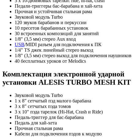
3 х 10-дюймовых тарелки: ride, hi-hat, crash
Педали-триггеры бас-барабана и хай-хета
Прочная и устойчивая стальная рама
Звуковой модуль Turbo
120 звуков барабанов и перкуссии
10 пресетов барабанных установок
30 встроенных композиций для занятий
1/8" (3,5 мм) стерео Aux вход
USB
/MIDI разъем для подключения к ПК
1/4" TS джек линейный стерео выход
1/8" (3,5 мм) стерео выход для подключения наушников
40 бесплатных уроков от Melodics
Комплектация электронной ударной
установки ALESIS TURBO MESH KIT
Звуковой модуль Turbo
1 х 8" сетчатый пэд малого барабана
3 х 8" сетчатых пэда томов
3 х 10" пэда тарелок (Hi-Hat, Crash и Ride)
Педаль-триггер для бас-барабана
Педаль для хай-хета
Прочная стальная рама
Кабели для подключения пэдов к модулю