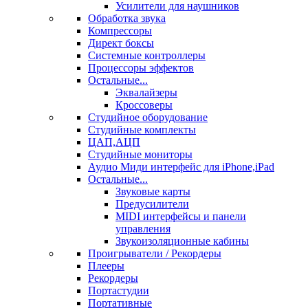
Усилители для наушников
Обработка звука
Компрессоры
Директ боксы
Системные контроллеры
Процессоры эффектов
Остальные...
Эквалайзеры
Кроссоверы
Студийное оборудование
Студийные комплекты
ЦАП,АЦП
Студийные мониторы
Аудио Миди интерфейс для iPhone,iPad
Остальные...
Звуковые карты
Предусилители
MIDI интерфейсы и панели
управления
Звукоизоляционные кабины
Проигрыватели / Рекордеры
Плееры
Рекордеры
Портастудии
Портативные