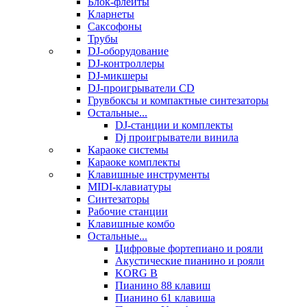
Блок-флейты
Кларнеты
Саксофоны
Трубы
DJ-оборудование
DJ-контроллеры
DJ-микшеры
DJ-проигрыватели CD
Грувбоксы и компактные синтезаторы
Остальные...
DJ-станции и комплекты
Dj проигрыватели винила
Караоке системы
Караоке комплекты
Клавишные инструменты
MIDI-клавиатуры
Синтезаторы
Рабочие станции
Клавишные комбо
Остальные...
Цифровые фортепиано и рояли
Акустические пианино и рояли
KORG B
Пианино 88 клавиш
Пианино 61 клавиша