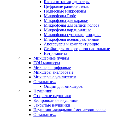
Блоки питания, адаптеры
Цифровые радиосистемы
Подвесные микрофоны
Микрофоны Rode
Микрофоны для караоке
Микрофоны для записи голоса
Микрофоны кардиоидные
Микрофоны суперкардиоидные
Микрофоны всенаправленные
Аксессуары и комплектующие
Стойки для микрофонов настольные
Ветрозащита
Микшерные пульты
FOH микшеры
Микшеры цифровые
Микшеры аналоговые
Микшеры с усилителем
Остальные...
Опции для микшеров
Наушники
Открытые наушники
Беспроводные наушники
Закрытые наушники
Наушники-вкладыши / мониторинговые
Остальные...