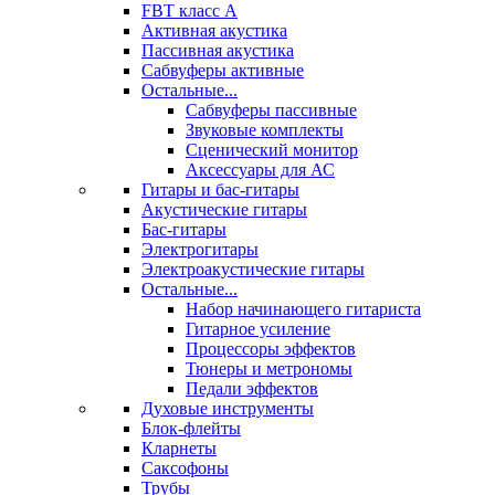
FBT класс А
Активная акустика
Пассивная акустика
Сабвуферы активные
Остальные...
Сабвуферы пассивные
Звуковые комплекты
Сценический монитор
Аксессуары для АС
Гитары и бас-гитары
Акустические гитары
Бас-гитары
Электрогитары
Электроакустические гитары
Остальные...
Набор начинающего гитариста
Гитарное усиление
Процессоры эффектов
Тюнеры и метрономы
Педали эффектов
Духовые инструменты
Блок-флейты
Кларнеты
Саксофоны
Трубы