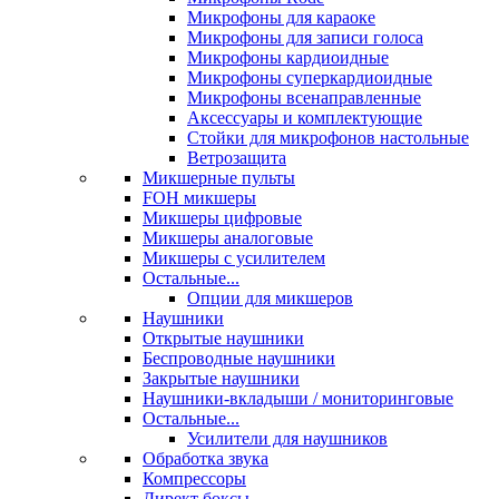
Микрофоны для караоке
Микрофоны для записи голоса
Микрофоны кардиоидные
Микрофоны суперкардиоидные
Микрофоны всенаправленные
Аксессуары и комплектующие
Стойки для микрофонов настольные
Ветрозащита
Микшерные пульты
FOH микшеры
Микшеры цифровые
Микшеры аналоговые
Микшеры с усилителем
Остальные...
Опции для микшеров
Наушники
Открытые наушники
Беспроводные наушники
Закрытые наушники
Наушники-вкладыши / мониторинговые
Остальные...
Усилители для наушников
Обработка звука
Компрессоры
Директ боксы