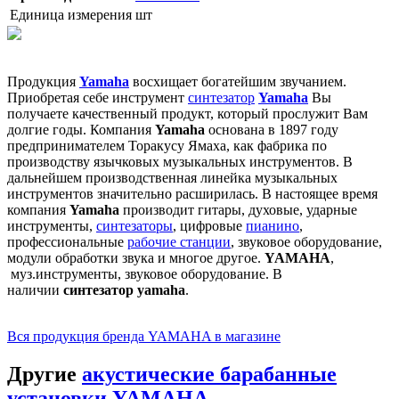
Единица измерения
шт
Продукция
Yamaha
восхищает богатейшим звучанием.
Приобретая себе инструмент
синтезатор
Yamaha
Вы
получаете качественный продукт, который прослужит Вам
долгие годы. Компания
Yamaha
основана в 1897 году
предпринимателем Торакусу Ямаха, как фабрика по
производству язычковых музыкальных инструментов. В
дальнейшем производственная линейка музыкальных
инструментов значительно расширилась. В настоящее время
компания
Yamaha
производит гитары, духовые, ударные
инструменты,
синтезаторы
, цифровые
пианино
,
профессиональные
рабочие станции
, звуковое оборудование,
модули обработки звука и многое другое.
YAMAHA
,
муз.инструменты, звуковое оборудование. В
наличии
синтезатор yamaha
.
Вся продукция бренда YAMAHA в магазине
Другие
акустические барабанные
установки YAMAHA