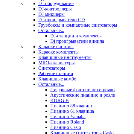
DJ-оборудование
DJ-контроллеры
DJ-микшеры
DJ-проигрыватели CD
Грувбоксы и компактные синтезаторы
Остальные...
DJ-станции и комплекты
Dj проигрыватели винила
Караоке системы
Караоке комплекты
Клавишные инструменты
MIDI-клавиатуры
Синтезаторы
Рабочие станции
Клавишные комбо
Остальные...
Цифровые фортепиано и рояли
Акустические пианино и рояли
KORG B
Пианино 88 клавиш
Пианино 61 клавиша
Пианино Yamaha
Пианино Roland
Пианино Casio
Клавишные синтезаторы Casio