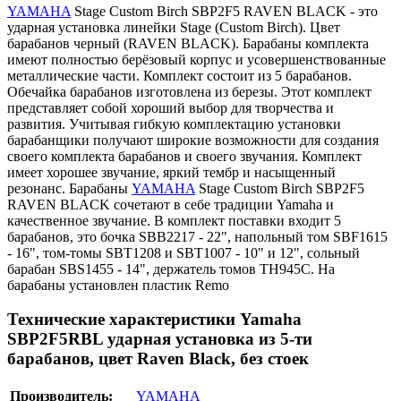
YAMAHA
Stage Custom Birch SBP2F5 RAVEN BLACK - это
ударная установка линейки Stage (Custom Birch). Цвет
барабанов черный (RAVEN BLACK). Барабаны комплекта
имеют полностью берёзовый корпус и усовершенствованные
металлические части. Комплект состоит из 5 барабанов.
Обечайка барабанов изготовлена из березы. Этот комплект
представляет собой хороший выбор для творчества и
развития. Учитывая гибкую комплектацию установки
барабанщики получают широкие возможности для создания
своего комплекта барабанов и своего звучания. Комплект
имеет хорошее звучание, яркий тембр и насыщенный
резонанс. Барабаны
YAMAHA
Stage Custom Birch SBP2F5
RAVEN BLACK сочетают в себе традиции Yamaha и
качественное звучание. В комплект поставки входит 5
барабанов, это бочка SBB2217 - 22", напольный том SBF1615
- 16", том-томы SBT1208 и SBT1007 - 10" и 12", сольный
барабан SBS1455 - 14", держатель томов TH945C. На
барабаны установлен пластик Remo
Технические характеристики Yamaha
SBP2F5RBL ударная установка из 5-ти
барабанов, цвет Raven Black, без стоек
Производитель:
YAMAHA