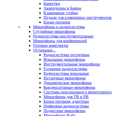
Банкетки
Аккордеоны и Баяны
Клавишные стойки
Педали для клавишных инструментов
Блоки питания
Микрофоны и радиосистемы
Студийные микрофоны
Радиосистемы инструментальные
Микрофоны для конференций
Готовые комплекты
Остальные...
Радиосистемы петличные
Вокальные микрофоны
Инструментальные микрофоны
Головные радиосистемы
Радиосистемы вокальные
Петличные микрофоны
Динамические микрофоны
Конденсаторные микрофоны
Системы персонального мониторинга
Микрофоны для ТВ и РВ
Блоки питания, адаптеры
Цифровые радиосистемы
Подвесные микрофоны
Микрофоны Rode