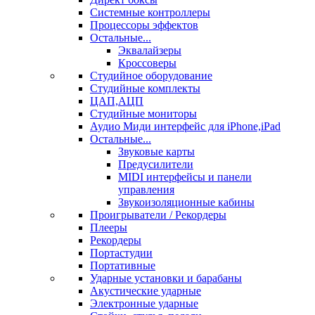
Системные контроллеры
Процессоры эффектов
Остальные...
Эквалайзеры
Кроссоверы
Студийное оборудование
Студийные комплекты
ЦАП,АЦП
Студийные мониторы
Аудио Миди интерфейс для iPhone,iPad
Остальные...
Звуковые карты
Предусилители
MIDI интерфейсы и панели
управления
Звукоизоляционные кабины
Проигрыватели / Рекордеры
Плееры
Рекордеры
Портастудии
Портативные
Ударные установки и барабаны
Акустические ударные
Электронные ударные