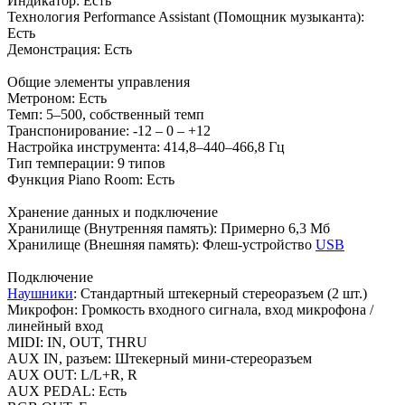
Индикатор: Есть
Технология Performance Assistant (Помощник музыканта):
Есть
Демонстрация: Есть
Общие элементы управления
Метроном: Есть
Темп: 5–500, собственный темп
Транспонирование: -12 – 0 – +12
Настройка инструмента: 414,8–440–466,8 Гц
Тип темперации: 9 типов
Функция Piano Room: Есть
Хранение данных и подключение
Хранилище (Внутренняя память): Примерно 6,3 Мб
Хранилище (Внешняя память): Флеш-устройство
USB
Подключение
Наушники
: Стандартный штекерный стереоразъем (2 шт.)
Микрофон: Громкость входного сигнала, вход микрофона /
линейный вход
MIDI: IN, OUT, THRU
AUX IN, разъем: Штекерный мини-стереоразъем
AUX OUT: L/L+R, R
AUX PEDAL: Есть