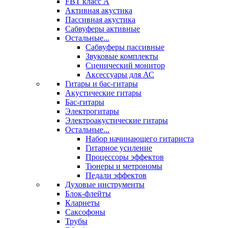
FBT класс А
Активная акустика
Пассивная акустика
Сабвуферы активные
Остальные...
Сабвуферы пассивные
Звуковые комплекты
Сценический монитор
Аксессуары для АС
Гитары и бас-гитары
Акустические гитары
Бас-гитары
Электрогитары
Электроакустические гитары
Остальные...
Набор начинающего гитариста
Гитарное усиление
Процессоры эффектов
Тюнеры и метрономы
Педали эффектов
Духовые инструменты
Блок-флейты
Кларнеты
Саксофоны
Трубы