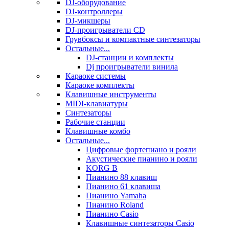
DJ-оборудование
DJ-контроллеры
DJ-микшеры
DJ-проигрыватели CD
Грувбоксы и компактные синтезаторы
Остальные...
DJ-станции и комплекты
Dj проигрыватели винила
Караоке системы
Караоке комплекты
Клавишные инструменты
MIDI-клавиатуры
Синтезаторы
Рабочие станции
Клавишные комбо
Остальные...
Цифровые фортепиано и рояли
Акустические пианино и рояли
KORG B
Пианино 88 клавиш
Пианино 61 клавиша
Пианино Yamaha
Пианино Roland
Пианино Casio
Клавишные синтезаторы Casio