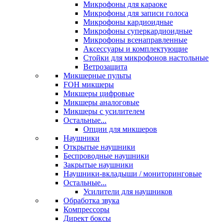
Микрофоны для караоке
Микрофоны для записи голоса
Микрофоны кардиоидные
Микрофоны суперкардиоидные
Микрофоны всенаправленные
Аксессуары и комплектующие
Стойки для микрофонов настольные
Ветрозащита
Микшерные пульты
FOH микшеры
Микшеры цифровые
Микшеры аналоговые
Микшеры с усилителем
Остальные...
Опции для микшеров
Наушники
Открытые наушники
Беспроводные наушники
Закрытые наушники
Наушники-вкладыши / мониторинговые
Остальные...
Усилители для наушников
Обработка звука
Компрессоры
Директ боксы