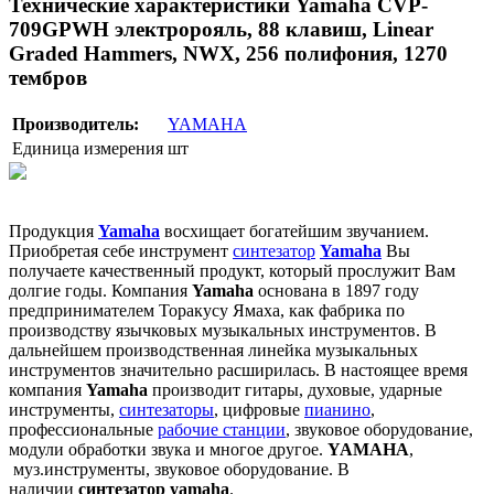
Технические характеристики Yamaha CVP-
709GPWH электророяль, 88 клавиш, Linear
Graded Hammers, NWX, 256 полифония, 1270
тембров
Производитель:
YAMAHA
Единица измерения
шт
Продукция
Yamaha
восхищает богатейшим звучанием.
Приобретая себе инструмент
синтезатор
Yamaha
Вы
получаете качественный продукт, который прослужит Вам
долгие годы. Компания
Yamaha
основана в 1897 году
предпринимателем Торакусу Ямаха, как фабрика по
производству язычковых музыкальных инструментов. В
дальнейшем производственная линейка музыкальных
инструментов значительно расширилась. В настоящее время
компания
Yamaha
производит гитары, духовые, ударные
инструменты,
синтезаторы
, цифровые
пианино
,
профессиональные
рабочие станции
, звуковое оборудование,
модули обработки звука и многое другое.
YAMAHA
,
муз.инструменты, звуковое оборудование. В
наличии
синтезатор yamaha
.