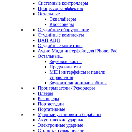
Системные контроллеры
Процессоры эффектов
Остальные...
Эквалайзеры
Кроссоверы
Студийное оборудование
Студийные комплекты
ЦАП,АЦП
Студийные мониторы
Аудио Миди интерфейс для iPhone,iPad
Остальные...
Звуковые карты
Предусилители
MIDI интерфейсы и панели
управления
Звукоизоляционные кабины
Проигрыватели / Рекордеры
Плееры
Рекордеры
Портастудии
Портативные
Ударные установки и барабаны
Акустические ударные
Электронные ударные
Стойки, стулья, педали