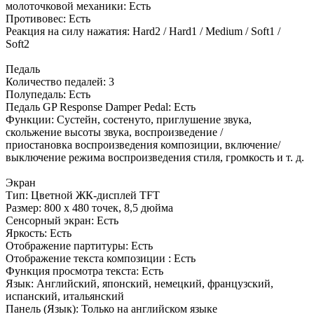
молоточковой механики: Есть
Противовес: Есть
Реакция на силу нажатия: Hard2 / Hard1 / Medium / Soft1 /
Soft2
Педаль
Количество педалей: 3
Полупедаль: Есть
Педаль GP Response Damper Pedal: Есть
Функции: Сустейн, состенуто, приглушение звука,
скольжение высоты звука, воспроизведение /
приостановка воспроизведения композиции, включение/
выключение режима воспроизведения стиля, громкость и т. д.
Экран
Тип: Цветной ЖК-дисплей TFT
Размер: 800 x 480 точек, 8,5 дюйма
Сенсорный экран: Есть
Яркость: Есть
Отображение партитуры: Есть
Отображение текста композиции : Есть
Функция просмотра текста: Есть
Язык: Английский, японский, немецкий, французский,
испанский, итальянский
Панель (Язык): Только на английском языке