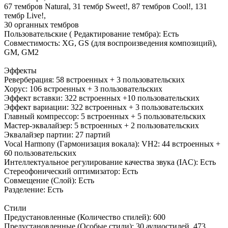
67 тембров Natural, 31 тембр Sweet!, 87 тембров Cool!, 131
тембр Live!,
30 органных тембров
Пользовательские ( Редактирование тембра): Есть
Совместимость: XG, GS (для воспроизведения композиций),
GM, GM2
Эффекты
Реверберация: 58 встроенных + 3 пользовательских
Хорус: 106 встроенных + 3 пользовательских
Эффект вставки: 322 встроенных +10 пользовательских
Эффект вариации: 322 встроенных + 3 пользовательских
Главный компрессор: 5 встроенных + 5 пользовательских
Мастер-эквалайзер: 5 встроенных + 2 пользовательских
Эквалайзер партии: 27 партий
Vocal Harmony (Гармонизация вокала): VH2: 44 встроенных +
60 пользовательских
Интеллектуальное регулирование качества звука (IAC): Есть
Стереофонический оптимизатор: Есть
Совмещение (Слой): Есть
Разделение: Есть
Стили
Предустановленные (Количество стилей): 600
Предустановленные (Особые стили): 30 аудиостилей, 473