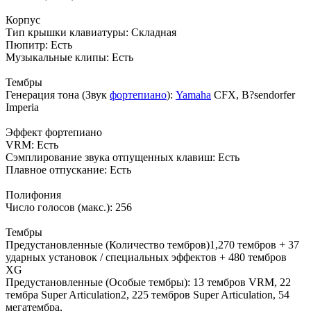
Корпус
Тип крышки клавиатуры: Складная
Пюпитр: Есть
Музыкальные клипы: Есть
Тембры
Генерация тона (Звук
фортепиано
):
Yamaha
CFX, B?sendorfer
Imperia
Эффект фортепиано
VRM: Есть
Сэмплирование звука отпущенных клавиш: Есть
Плавное отпускание: Есть
Полифония
Число голосов (макс.): 256
Тембры
Предустановленные (Количество тембров)1,270 тембров + 37
ударных установок / специальных эффектов + 480 тембров
XG
Предустановленные (Особые тембры): 13 тембров VRM, 22
тембра Super Articulation2, 225 тембров Super Articulation, 54
мегатембра,