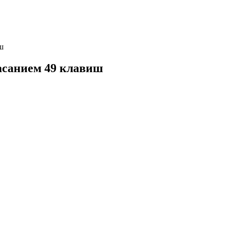
ш
асанием 49 клавиш