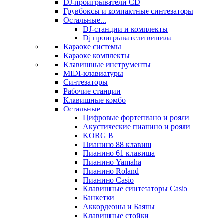
DJ-проигрыватели CD
Грувбоксы и компактные синтезаторы
Остальные...
DJ-станции и комплекты
Dj проигрыватели винила
Караоке системы
Караоке комплекты
Клавишные инструменты
MIDI-клавиатуры
Синтезаторы
Рабочие станции
Клавишные комбо
Остальные...
Цифровые фортепиано и рояли
Акустические пианино и рояли
KORG B
Пианино 88 клавиш
Пианино 61 клавиша
Пианино Yamaha
Пианино Roland
Пианино Casio
Клавишные синтезаторы Casio
Банкетки
Аккордеоны и Баяны
Клавишные стойки