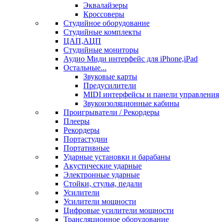
Эквалайзеры
Кроссоверы
Студийное оборудование
Студийные комплекты
ЦАП,АЦП
Студийные мониторы
Аудио Миди интерфейс для iPhone,iPad
Остальные...
Звуковые карты
Предусилители
MIDI интерфейсы и панели управления
Звукоизоляционные кабины
Проигрыватели / Рекордеры
Плееры
Рекордеры
Портастудии
Портативные
Ударные установки и барабаны
Акустические ударные
Электронные ударные
Стойки, стулья, педали
Усилители
Усилители мощности
Цифровые усилители мощности
Трансляционное оборудование