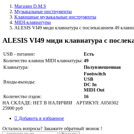
Магазин D.M.S
Музыкальные инструменты
Клавишные музыкальные инструменты
MIDI-клавиатуры
ALESIS VI49 миди клавиатура с послекасанием 49 клави
ALESIS VI49 миди клавиатура с послек
USB - питание:
Есть
Количество клавиш MIDI клавиатуры:
49
Клавиатура:
Полувзвешенная
Footswitch
USB
Входы-выходы:
DC In
MIDI Out
Количество пэдов:
16
НА СКЛАДЕ: НЕТ В НАЛИЧИИ
АРТИКУЛ: A050302
25900 руб
Добавить в избранное
Остались вопросы? Закажите обратный звонок !