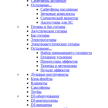
Сабвуферы активные
Остальные...
Сабвуферы пассивные
Звуковые комплекты
Сценический монитор
Аксессуары для АС
Гитары и бас-гитары
Акустические гитары
Бас-гитары
Электрогитары
Электроакустические гитары
Остальные...
Набор начинающего гитариста
Гитарное усиление
Процессоры эффектов
Тюнеры и метрономы
Педали эффектов
Духовые инструменты
Блок-флейты
Кларнеты
Саксофоны
Трубы
DJ-оборудование
DJ-контроллеры
DJ-микшеры