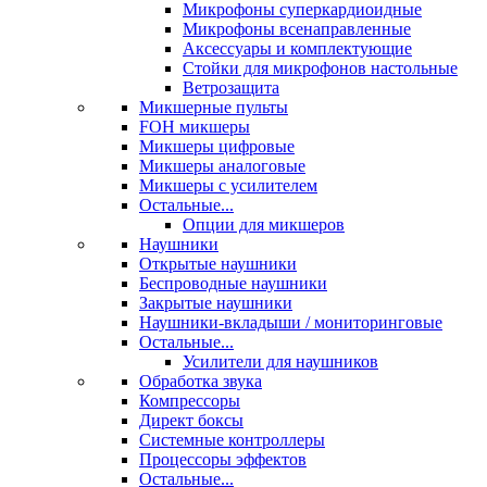
Микрофоны суперкардиоидные
Микрофоны всенаправленные
Аксессуары и комплектующие
Стойки для микрофонов настольные
Ветрозащита
Микшерные пульты
FOH микшеры
Микшеры цифровые
Микшеры аналоговые
Микшеры с усилителем
Остальные...
Опции для микшеров
Наушники
Открытые наушники
Беспроводные наушники
Закрытые наушники
Наушники-вкладыши / мониторинговые
Остальные...
Усилители для наушников
Обработка звука
Компрессоры
Директ боксы
Системные контроллеры
Процессоры эффектов
Остальные...