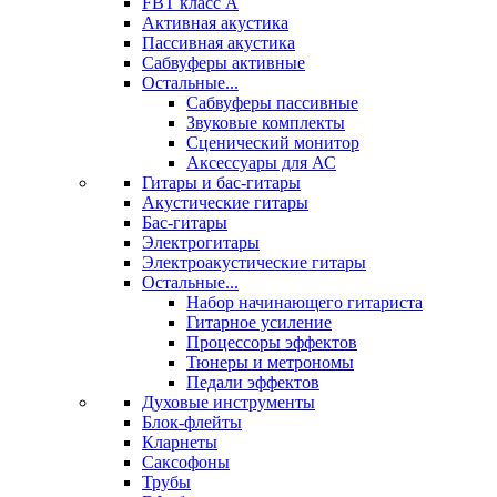
FBT класс А
Активная акустика
Пассивная акустика
Сабвуферы активные
Остальные...
Сабвуферы пассивные
Звуковые комплекты
Сценический монитор
Аксессуары для АС
Гитары и бас-гитары
Акустические гитары
Бас-гитары
Электрогитары
Электроакустические гитары
Остальные...
Набор начинающего гитариста
Гитарное усиление
Процессоры эффектов
Тюнеры и метрономы
Педали эффектов
Духовые инструменты
Блок-флейты
Кларнеты
Саксофоны
Трубы