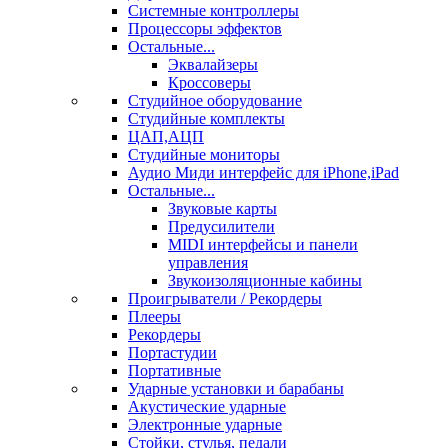
Системные контроллеры
Процессоры эффектов
Остальные...
Эквалайзеры
Кроссоверы
Студийное оборудование
Студийные комплекты
ЦАП,АЦП
Студийные мониторы
Аудио Миди интерфейс для iPhone,iPad
Остальные...
Звуковые карты
Предусилители
MIDI интерфейсы и панели
управления
Звукоизоляционные кабины
Проигрыватели / Рекордеры
Плееры
Рекордеры
Портастудии
Портативные
Ударные установки и барабаны
Акустические ударные
Электронные ударные
Стойки, стулья, педали