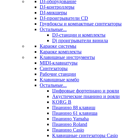
DJ-оборудование
DJ-контроллеры
DJ-микшеры
DJ-проигрыватели CD
Грувбоксы и компактные синтезаторы
Остальные...
DJ-станции и комплекты
Dj проигрыватели винила
Караоке системы
Караоке комплекты
Клавишные инструменты
MIDI-клавиатуры
Синтезаторы
Рабочие станции
Клавишные комбо
Остальные...
Цифровые фортепиано и рояли
Акустические пианино и рояли
KORG B
Пианино 88 клавиш
Пианино 61 клавиша
Пианино Yamaha
Пианино Roland
Пианино Casio
Клавишные синтезаторы Casio