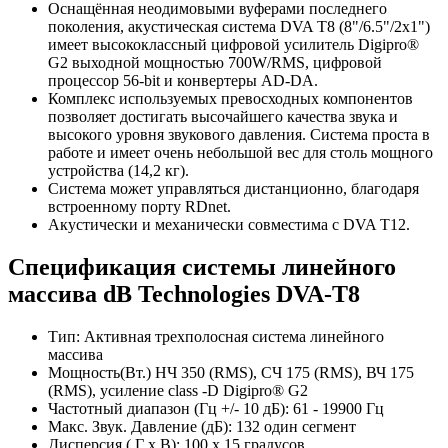
Оснащённая неодимовыми вуферами последнего
поколения, акустическая система DVA T8 (8"/6.5"/2x1")
имеет высококлассный цифровой усилитель Digipro®
G2 выходной мощностью 700W/RMS, цифровой
процессор 56-bit и конвертеры AD-DA.
Комплекс используемых превосходных компонентов
позволяет достигать высочайшего качества звука и
высокого уровня звукового давления. Система проста в
работе и имеет очень небольшой вес для столь мощного
устройства (14,2 кг).
Система может управляться дистанционно, благодаря
встроенному порту RDnet.
Акустически и механически совместима с DVA T12.
Спецификация системы линейного
массива dB Technologies DVA-T8
Тип: Активная трехполосная система линейного
массива
Мощность(Вт.) НЧ 350 (RMS), СЧ 175 (RMS), ВЧ 175
(RMS), усиление class -D Digipro® G2
Частотный диапазон (Гц +/- 10 дБ): 61 - 19900 Гц
Макс. Звук. Давление (дБ): 132 один сегмент
Дисперсия ( Г х В): 100 х 15 градусов