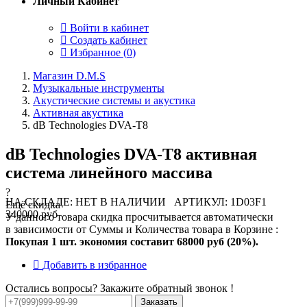
Личный Кабинет
Войти в кабинет
Создать кабинет
Избранное (
0
)
Магазин D.M.S
Музыкальные инструменты
Акустические системы и акустика
Активная акустика
dB Technologies DVA-T8
dB Technologies DVA-T8 активная
система линейного массива
?
НА СКЛАДЕ: НЕТ В НАЛИЧИИ
АРТИКУЛ: 1D03F1
Ещё скидка
340000 руб
У данного товара скидка просчитывается автоматически
в зависимости от Суммы и Количества товара в Корзине :
Покупая 1 шт. экономия составит
68000 руб (20%).
Добавить в избранное
Остались вопросы? Закажите обратный звонок !
Заказать