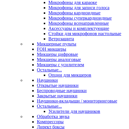
Микрофоны для караоке
Микрофоны для записи голоса
Микрофоны кардиоидные
Микрофоны суперкардиоидные
Микрофоны всенаправленные
Аксессуары и комплектующие
Стойки для микрофонов настольные
Ветрозащита
Микшерные пульты
FOH микшеры
Микшеры цифровые
Микшеры аналоговые
Микшеры с усилителем
Остальные...
Опции для микшеров
Наушники
Открытые наушники
Беспроводные наушники
Закрытые наушники
Наушники-вкладыши / мониторинговые
Остальные...
Усилители для наушников
Обработка звука
Компрессоры
Директ боксы