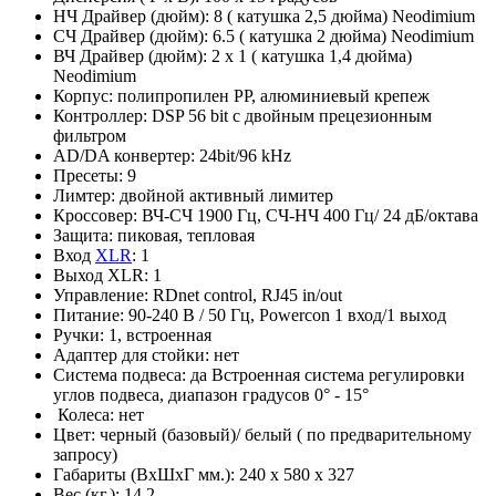
НЧ Драйвер (дюйм): 8 ( катушка 2,5 дюйма) Neodimium
СЧ Драйвер (дюйм): 6.5 ( катушка 2 дюйма) Neodimium
ВЧ Драйвер (дюйм): 2 x 1 ( катушка 1,4 дюйма)
Neodimium
Корпус: полипропилен PP, алюминиевый крепеж
Контроллер: DSP 56 bit с двойным прецезионным
фильтром
AD/DA конвертер: 24bit/96 kHz
Пресеты: 9
Лимтер: двойной активный лимитер
Кроссовер: ВЧ-СЧ 1900 Гц, СЧ-НЧ 400 Гц/ 24 дБ/октава
Защита: пиковая, тепловая
Вход
XLR
: 1
Выход XLR: 1
Управление: RDnet control, RJ45 in/out
Питание: 90-240 В / 50 Гц, Powercon 1 вход/1 выход
Ручки: 1, встроенная
Адаптер для стойки: нет
Система подвеса: да Встроенная система регулировки
углов подвеса, диапазон градусов 0° - 15°
Колеса: нет
Цвет: черный (базовый)/ белый ( по предварительному
запросу)
Габариты (ВхШхГ мм.): 240 х 580 х 327
Вес (кг.): 14,2