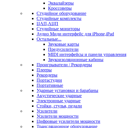
Эквалайзеры
Кроссоверы
Студийное оборудование
Студийные комплекты
ЦАП,АЦП
Студийные мониторы
Аудио Миди интерфейс для iPhone,iPad
Остальные...
Звуковые карты
Предусилители
MIDI интерфейсы и панели управления
Звукоизоляционные кабины
Проигрыватели / Рекордеры
Плееры
Рекордеры
Портастудии
Портативные
Ударные установки и барабаны
Акустические ударные
Электронные ударные
Стойки, стулья, педали
Усилители
Усилители мощности
Цифровые усилители мощности
Трансляционное оборудование