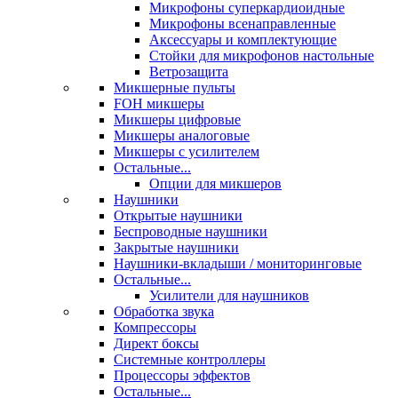
Микрофоны суперкардиоидные
Микрофоны всенаправленные
Аксессуары и комплектующие
Стойки для микрофонов настольные
Ветрозащита
Микшерные пульты
FOH микшеры
Микшеры цифровые
Микшеры аналоговые
Микшеры с усилителем
Остальные...
Опции для микшеров
Наушники
Открытые наушники
Беспроводные наушники
Закрытые наушники
Наушники-вкладыши / мониторинговые
Остальные...
Усилители для наушников
Обработка звука
Компрессоры
Директ боксы
Системные контроллеры
Процессоры эффектов
Остальные...