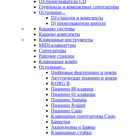
DJ-проигрыватели CD
Грувбоксы и компактные синтезаторы
Остальные...
DJ-станции и комплекты
Dj проигрыватели винила
Караоке системы
Караоке комплекты
Клавишные инструменты
MIDI-клавиатуры
Синтезаторы
Рабочие станции
Клавишные комбо
Остальные...
Цифровые фортепиано и рояли
Акустические пианино и рояли
KORG B
Пианино 88 клавиш
Пианино 61 клавиша
Пианино Yamaha
Пианино Roland
Пианино Casio
Клавишные синтезаторы Casio
Банкетки
Аккордеоны и Баяны
Клавишные стойки