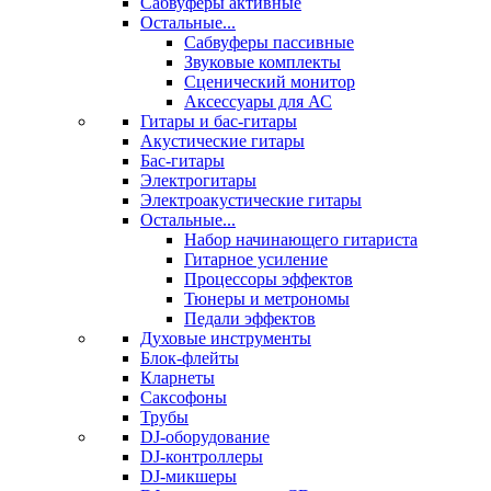
Сабвуферы активные
Остальные...
Сабвуферы пассивные
Звуковые комплекты
Сценический монитор
Аксессуары для АС
Гитары и бас-гитары
Акустические гитары
Бас-гитары
Электрогитары
Электроакустические гитары
Остальные...
Набор начинающего гитариста
Гитарное усиление
Процессоры эффектов
Тюнеры и метрономы
Педали эффектов
Духовые инструменты
Блок-флейты
Кларнеты
Саксофоны
Трубы
DJ-оборудование
DJ-контроллеры
DJ-микшеры