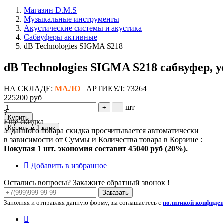
Магазин D.M.S
Музыкальные инструменты
Акустические системы и акустика
Сабвуферы активные
dB Technologies SIGMA S218
dB Technologies SIGMA S218 сабвуфер, ус
НА СКЛАДЕ:
МАЛО
АРТИКУЛ: 73264
225200 руб
шт
+
–
?
Купить
Ещё скидка
Купить в 1 клик
У данного товара скидка просчитывается автоматически
в зависимости от Суммы и Количества товара в Корзине :
Покупая 1 шт. экономия составит
45040 руб (20%).
Добавить в избранное
Остались вопросы? Закажите обратный звонок !
Заказать
Заполняя и отправляя данную форму, вы соглашаетесь с
политикой конфиде