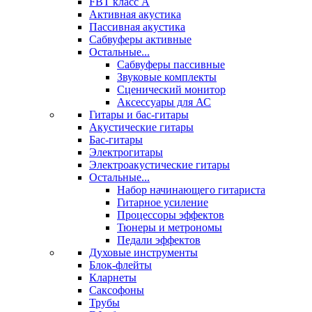
FBT класс А
Активная акустика
Пассивная акустика
Сабвуферы активные
Остальные...
Сабвуферы пассивные
Звуковые комплекты
Сценический монитор
Аксессуары для АС
Гитары и бас-гитары
Акустические гитары
Бас-гитары
Электрогитары
Электроакустические гитары
Остальные...
Набор начинающего гитариста
Гитарное усиление
Процессоры эффектов
Тюнеры и метрономы
Педали эффектов
Духовые инструменты
Блок-флейты
Кларнеты
Саксофоны
Трубы