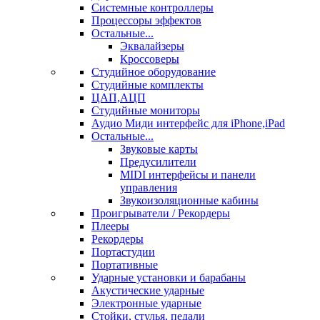
Системные контроллеры
Процессоры эффектов
Остальные...
Эквалайзеры
Кроссоверы
Студийное оборудование
Студийные комплекты
ЦАП,АЦП
Студийные мониторы
Аудио Миди интерфейс для iPhone,iPad
Остальные...
Звуковые карты
Предусилители
MIDI интерфейсы и панели
управления
Звукоизоляционные кабины
Проигрыватели / Рекордеры
Плееры
Рекордеры
Портастудии
Портативные
Ударные установки и барабаны
Акустические ударные
Электронные ударные
Стойки, стулья, педали