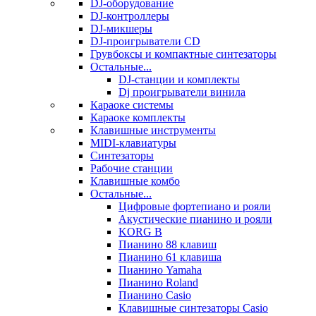
DJ-оборудование
DJ-контроллеры
DJ-микшеры
DJ-проигрыватели CD
Грувбоксы и компактные синтезаторы
Остальные...
DJ-станции и комплекты
Dj проигрыватели винила
Караоке системы
Караоке комплекты
Клавишные инструменты
MIDI-клавиатуры
Синтезаторы
Рабочие станции
Клавишные комбо
Остальные...
Цифровые фортепиано и рояли
Акустические пианино и рояли
KORG B
Пианино 88 клавиш
Пианино 61 клавиша
Пианино Yamaha
Пианино Roland
Пианино Casio
Клавишные синтезаторы Casio