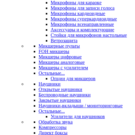
Микрофоны для караоке
Микрофоны для записи голоса
Микрофоны кардиоидные
Микрофоны суперкардиоидные
Микрофоны всенаправленные
Аксессуары и комплектующие
Стойки для микрофонов настольные
Ветрозащита
Микшерные пульты
FOH микшеры
Микшеры цифровые
Микшеры аналоговые
Микшеры с усилителем
Остальные...
Опции для микшеров
Наушники
Открытые наушники
Беспроводные наушники
Закрытые наушники
Наушники-вкладыши / мониторинговые
Остальные...
Усилители для наушников
Обработка звука
Компрессоры
Директ боксы