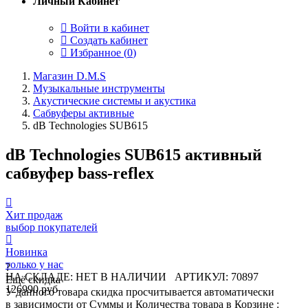
Личный Кабинет
Войти в кабинет
Создать кабинет
Избранное (
0
)
Магазин D.M.S
Музыкальные инструменты
Акустические системы и акустика
Сабвуферы активные
dB Technologies SUB615
dB Technologies SUB615 активный
сабвуфер bass-reflex
Хит продаж
выбор покупателей
Новинка
только у нас
?
НА СКЛАДЕ: НЕТ В НАЛИЧИИ
АРТИКУЛ: 70897
Ещё скидка
126990 руб
У данного товара скидка просчитывается автоматически
в зависимости от Суммы и Количества товара в Корзине :