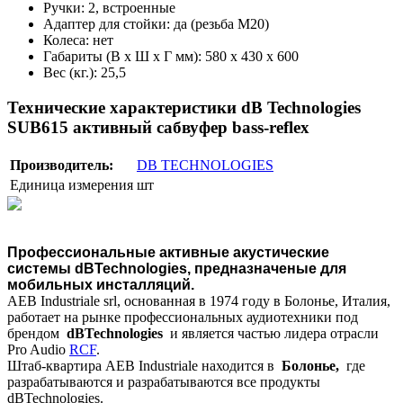
Ручки: 2, встроенные
Адаптер для стойки: да (резьба М20)
Колеса: нет
Габариты (В х Ш х Г мм): 580 х 430 х 600
Вес (кг.): 25,5
Технические характеристики dB Technologies
SUB615 активный сабвуфер bass-reflex
Производитель:
DB TECHNOLOGIES
Единица измерения
шт
Профессиональные активные акустические
системы
dBTechnologies
, предназначеные для
мобильных инсталляций.
AEB Industriale srl, основанная в 1974 году в Болонье, Италия,
работает на рынке профессиональных аудиотехники под
брендом
dBTechnologies
и является частью лидера отрасли
Pro Audio
RCF
.
Штаб-квартира AEB Industriale находится в
Болонье,
где
разрабатываются и разрабатываются все продукты
dBTechnologies.