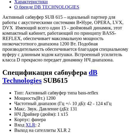
Характеристики
О бренде DB TECHNOLOGIES
Активный сабвуфер SUB 615 – идеальный партнер для
работы с акустическими системами B•Hype, OPERA, LVX,
DVX Имеющий всего один 15 - дюймовый динамик, этот
компактный кабинет, работающий по принципу BASS-
REFLEX, обеспечивает максимальную мощность
низкочастотного диапазона 1200 Вт. Подобная
производительность обеспечивается благодаря специальному
вуферу с длинным ходом катушки. Встроенный усилитель
класса D прекрасно передает динамику НЧ диапазона.
Спецификация сабвуфера
dB
Technologies
SUB615
Тип: Активный сабвуфер типа bass-reflex
Мощность(Вт.) 1200
Частотный диапазон (Гц +/- 10 дБ): 42 - 124 кГц
Макс. Звук. Давление (дБ): 131
НЧ Драйвер (дюйм): 1 х15
Корпус: фанера
Вход
XLR
: 2
Выход на сателлиты XLR 2