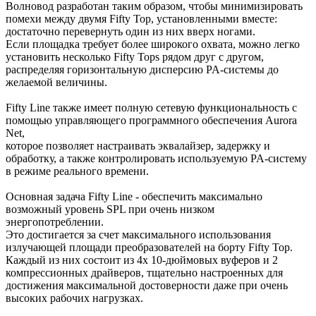
Волновод разработан таким образом, чтобы минимизировать
помехи между двумя Fifty Top, установленными вместе:
достаточно перевернуть один из них вверх ногами.
Если площадка требует более широкого охвата, можно легко
установить несколько Fifty Tops рядом друг с другом,
распределяя горизонтальную дисперсию PA-системы до
желаемой величины.
Fifty Line также имеет полную сетевую функциональность с
помощью управляющего программного обеспечения Aurora
Net,
которое позволяет настраивать эквалайзер, задержку и
обработку, а также контролировать используемую PA-систему
в режиме реального времени.
Основная задача Fifty Line - обеспечить максимально
возможный уровень SPL при очень низком
энергопотреблении.
Это достигается за счет максимального использования
излучающей площади преобразователей на борту Fifty Top.
Каждый из них состоит из 4x 10-дюймовых вуферов и 2
компрессионных драйверов, тщательно настроенных для
достижения максимальной достоверности даже при очень
высоких рабочих нагрузках.