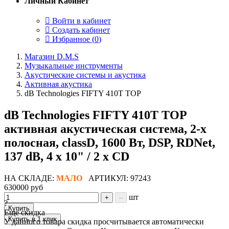
Личный Кабинет
Войти в кабинет
Создать кабинет
Избранное (
0
)
Магазин D.M.S
Музыкальные инструменты
Акустические системы и акустика
Активная акустика
dB Technologies FIFTY 410T TOP
dB Technologies FIFTY 410T TOP
активная акустическая система, 2-х
полосная, classD, 1600 Вт, DSP, RDNet,
137 dB, 4 х 10" / 2 х CD
НА СКЛАДЕ:
МАЛО
АРТИКУЛ: 97243
630000 руб
шт
+
–
?
Купить
Ещё скидка
Купить в 1 клик
У данного товара скидка просчитывается автоматически