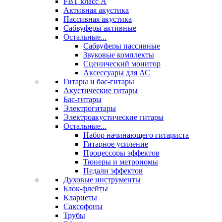
FBT класс А
Активная акустика
Пассивная акустика
Сабвуферы активные
Остальные...
Сабвуферы пассивные
Звуковые комплекты
Сценический монитор
Аксессуары для АС
Гитары и бас-гитары
Акустические гитары
Бас-гитары
Электрогитары
Электроакустические гитары
Остальные...
Набор начинающего гитариста
Гитарное усиление
Процессоры эффектов
Тюнеры и метрономы
Педали эффектов
Духовые инструменты
Блок-флейты
Кларнеты
Саксофоны
Трубы