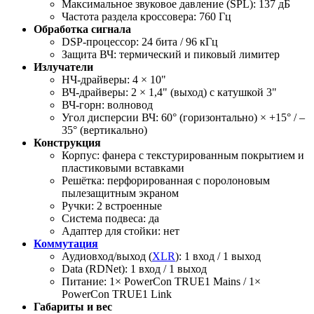
Максимальное звуковое давление (SPL): 137 дБ
Частота раздела кроссовера: 760 Гц
Обработка сигнала
DSP-процессор: 24 бита / 96 кГц
Защита ВЧ: термический и пиковый лимитер
Излучатели
НЧ-драйверы: 4 × 10"
ВЧ-драйверы: 2 × 1,4" (выход) с катушкой 3"
ВЧ-горн: волновод
Угол дисперсии ВЧ: 60° (горизонтально) × +15° / –
35° (вертикально)
Конструкция
Корпус: фанера с текстурированным покрытием и
пластиковыми вставками
Решётка: перфорированная с поролоновым
пылезащитным экраном
Ручки: 2 встроенные
Система подвеса: да
Адаптер для стойки: нет
Коммутация
Аудиовход/выход (
XLR
): 1 вход / 1 выход
Data (RDNet): 1 вход / 1 выход
Питание: 1× PowerCon TRUE1 Mains / 1×
PowerCon TRUE1 Link
Габариты и вес