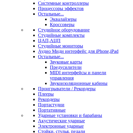
Системные контроллеры
Процессоры эффектов
Остальные...
Эквалайзеры
Кроссоверы
Студийное оборудование
Студийные комплекты
ЦАП,АЦП
Студийные мониторы
Аудио Миди интерфейс для iPhone,iPad
Остальные...
Звуковые карты
Предусилители
MIDI интерфейсы и панели
управления
Звукоизоляционные кабины
Проигрыватели / Рекордеры
Плееры
Рекордеры
Портастудии
Портативные
Ударные установки и барабаны
Акустические ударные
Электронные ударные
Стойки, стулья, педали