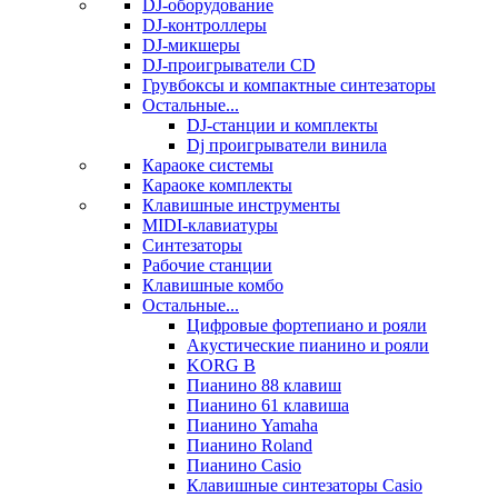
DJ-оборудование
DJ-контроллеры
DJ-микшеры
DJ-проигрыватели CD
Грувбоксы и компактные синтезаторы
Остальные...
DJ-станции и комплекты
Dj проигрыватели винила
Караоке системы
Караоке комплекты
Клавишные инструменты
MIDI-клавиатуры
Синтезаторы
Рабочие станции
Клавишные комбо
Остальные...
Цифровые фортепиано и рояли
Акустические пианино и рояли
KORG B
Пианино 88 клавиш
Пианино 61 клавиша
Пианино Yamaha
Пианино Roland
Пианино Casio
Клавишные синтезаторы Casio