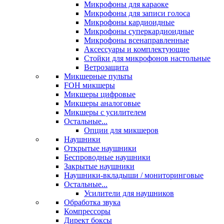
Микрофоны для караоке
Микрофоны для записи голоса
Микрофоны кардиоидные
Микрофоны суперкардиоидные
Микрофоны всенаправленные
Аксессуары и комплектующие
Стойки для микрофонов настольные
Ветрозащита
Микшерные пульты
FOH микшеры
Микшеры цифровые
Микшеры аналоговые
Микшеры с усилителем
Остальные...
Опции для микшеров
Наушники
Открытые наушники
Беспроводные наушники
Закрытые наушники
Наушники-вкладыши / мониторинговые
Остальные...
Усилители для наушников
Обработка звука
Компрессоры
Директ боксы