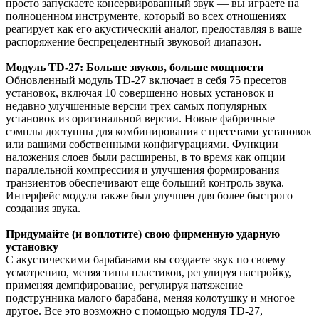
просто запускаете консервированный звук — вы играете на
полноценном инструменте, который во всех отношениях
реагирует как его акустический аналог, предоставляя в ваше
распоряжение беспрецедентный звуковой диапазон.
Модуль TD-27: Больше звуков, больше мощности
Обновленный модуль TD-27 включает в себя 75 пресетов
установок, включая 10 совершенно новых установок и
недавно улучшенные версии трех самых популярных
установок из оригинальной версии. Новые фабричные
сэмплы доступны для комбинирования с пресетами установок
или вашими собственными конфигурациями. Функции
наложения слоев были расширены, в то время как опции
параллельной компрессиия и улучшения формирования
транзиентов обеспечивают еще больший контроль звука.
Интерфейс модуля также был улучшен для более быстрого
создания звука.
Придумайте (и воплотите) свою фирменную ударную
установку
С акустическими барабанами вы создаете звук по своему
усмотрению, меняя типы пластиков, регулируя настройку,
применяя демпфирование, регулируя натяжение
подструнника малого барабана, меняя колотушку и многое
другое. Все это возможно с помощью модуля TD-27,