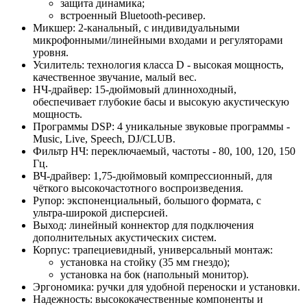
защита динамика;
встроенный Bluetooth‑ресивер.
Микшер: 2‑канальный, с индивидуальными
микрофонными/линейными входами и регуляторами
уровня.
Усилитель: технология класса D - высокая мощность,
качественное звучание, малый вес.
НЧ‑драйвер: 15‑дюймовый длинноходный,
обеспечивает глубокие басы и высокую акустическую
мощность.
Программы DSP: 4 уникальные звуковые программы -
Music, Live, Speech, DJ/CLUB.
Фильтр НЧ: переключаемый, частоты - 80, 100, 120, 150
Гц.
ВЧ‑драйвер: 1,75‑дюймовый компрессионный, для
чёткого высокочастотного воспроизведения.
Рупор: экспоненциальный, большого формата, с
ультра‑широкой дисперсией.
Выход: линейный коннектор для подключения
дополнительных акустических систем.
Корпус: трапециевидный, универсальный монтаж:
установка на стойку (35 мм гнездо);
установка на бок (напольный монитор).
Эргономика: ручки для удобной переноски и установки.
Надежность: высококачественные компоненты и