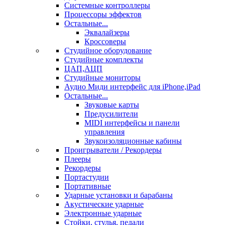
Системные контроллеры
Процессоры эффектов
Остальные...
Эквалайзеры
Кроссоверы
Студийное оборудование
Студийные комплекты
ЦАП,АЦП
Студийные мониторы
Аудио Миди интерфейс для iPhone,iPad
Остальные...
Звуковые карты
Предусилители
MIDI интерфейсы и панели
управления
Звукоизоляционные кабины
Проигрыватели / Рекордеры
Плееры
Рекордеры
Портастудии
Портативные
Ударные установки и барабаны
Акустические ударные
Электронные ударные
Стойки, стулья, педали