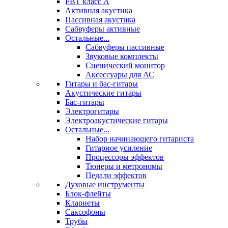
FBT класс А
Активная акустика
Пассивная акустика
Сабвуферы активные
Остальные...
Сабвуферы пассивные
Звуковые комплекты
Сценический монитор
Аксессуары для АС
Гитары и бас-гитары
Акустические гитары
Бас-гитары
Электрогитары
Электроакустические гитары
Остальные...
Набор начинающего гитариста
Гитарное усиление
Процессоры эффектов
Тюнеры и метрономы
Педали эффектов
Духовые инструменты
Блок-флейты
Кларнеты
Саксофоны
Трубы