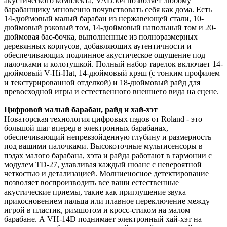
акустического комплекта, VAD504 позволяет любому
барабанщику мгновенно почувствовать себя как дома. Есть
14-дюймовый малый барабан из нержавеющей стали, 10-
дюймовый рэковый том, 14-дюймовый напольный том и 20-
дюймовая бас-бочка, выполненные из полноразмерных
деревянных корпусов, добавляющих аутентичности и
обеспечивающих подлинное акустическое ощущение под
палочками и колотушкой. Полный набор тарелок включает 14-
дюймовый V-Hi-Hat, 14-дюймовый крэш (с тонким профилем
и текстурированной отделкой) и 18-дюймовый райд для
превосходной игры и естественного внешнего вида на сцене.
Цифровой малый барабан, райд и хай-хэт
Новаторская технология цифровых пэдов от Roland - это
большой шаг вперед в электронных барабанах,
обеспечивающий непревзойденную глубину и размерность
под вашими палочками. Высокоточные мультисенсоры в
пэдах малого барабана, хэта и райда работают в гармонии с
модулем TD-27, улавливая каждый нюанс с невероятной
четкостью и детализацией. Молниеносное детектирование
позволяет воспроизводить все ваши естественные
акустические приемы, такие как приглушение звука
прикосновением пальца или плавное переключение между
игрой в пластик, римшотом и кросс-стиком на малом
барабане. А VH-14D поднимает электронный хай-хэт на