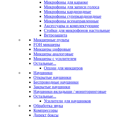
Микрофоны для караоке
Микрофоны для записи голоса
Микрофоны кардиоидные
Микрофоны суперкардиоидные
Микрофоны всенаправленные
Аксессуары и комплектующие
Стойки для микрофонов настольные
Ветрозащита
Микшерные пульты
FOH микшеры
Микшеры цифровые
Микшеры аналоговые
Микшеры с усилителем
Остальные...
Опции для микшеров
Наушники
Открытые наушники
Беспроводные наушники
Закрытые наушники
Наушники-вкладыши / мониторинговые
Остальные...
Усилители для наушников
Обработка звука
Компрессоры
Директ боксы