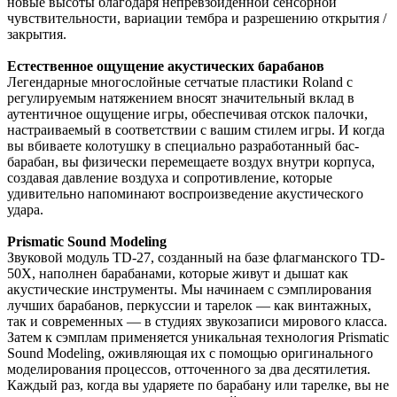
новые высоты благодаря непревзойденной сенсорной
чувствительности, вариации тембра и разрешению открытия /
закрытия.
Естественное ощущение акустических барабанов
Легендарные многослойные сетчатые пластики Roland с
регулируемым натяжением вносят значительный вклад в
аутентичное ощущение игры, обеспечивая отскок палочки,
настраиваемый в соответствии с вашим стилем игры. И когда
вы вбиваете колотушку в специально разработанный бас-
барабан, вы физически перемещаете воздух внутри корпуса,
создавая давление воздуха и сопротивление, которые
удивительно напоминают воспроизведение акустического
удара.
Prismatic Sound Modeling
Звуковой модуль TD-27, созданный на базе флагманского TD-
50X, наполнен барабанами, которые живут и дышат как
акустические инструменты. Мы начинаем с сэмплирования
лучших барабанов, перкуссии и тарелок — как винтажных,
так и современных — в студиях звукозаписи мирового класса.
Затем к сэмплам применяется уникальная технология Prismatic
Sound Modeling, оживляющая их с помощью оригинального
моделирования процессов, отточенного за два десятилетия.
Каждый раз, когда вы ударяете по барабану или тарелке, вы не