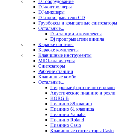
DJ-оборудование
DJ-контроллеры
DJ-микшеры
DJ-проигрыватели CD
Грувбоксы и компактные синтезаторы
Остальные...
DJ-станции и комплекты
Dj проигрыватели винила
Караоке системы
Караоке комплекты
Клавишные инструменты
MIDI-клавиатуры
Синтезаторы
Рабочие станции
Клавишные комбо
Остальные...
Цифровые фортепиано и рояли
Акустические пианино и рояли
KORG B
Пианино 88 клавиш
Пианино 61 клавиша
Пианино Yamaha
Пианино Roland
Пианино Casio
Клавишные синтезаторы Casio