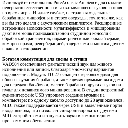
Используйте технологию PureAcoustic Ambience для создания
невероятно естественного и захватывающего звукового поля
во время игры. И идите глубже, настраивая отдельные
барабанные микрофоны и стерео оверхэды, точно так же, как
вы бы это делали с акустическим комплектом. Расширенные
встроенные возможности мультиэффектов и микширования
дают вам мощь полномасштабной студийной консоли с
обработкой транзиентов, параметрическими эквалайзерами,
компрессорами, реверберацией, задержками и многим другим
в вашем распоряжении.
Богатая коммутация для сцены и студии
VAD504 обеспечивает фантастический звук для живого
исполнения или записи, благодаря множеству вариантов
подключения. Модуль TD-27 оснащен стереовыходами для
общего звучания барабана, а также двумя прямыми выходами
для передачи бас-бочки, малого барабана и других звуков на
пульт для независимого микширования. В студии встроенный
аудиоинтерфейс USB упрощает создание музыки на
компьютере: по одному кабелю доступно до 28 аудиоканалов.
MIDI также поддерживается через USB и выделенные порты
ввода-вывода, что позволяет синхронизировать с другими
MIDI-устройствами и запускать звуки в компьютерном
программном обеспечении.