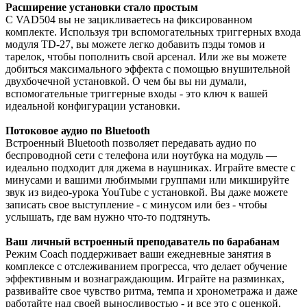
Расширение установки стало простым
С VAD504 вы не зацикливаетесь на фиксированном
комплекте. Используя три вспомогательных триггерных входа
модуля TD-27, вы можете легко добавить пэды томов и
тарелок, чтобы пополнить свой арсенал. Или же вы можете
добиться максимального эффекта с помощью внушительной
двухбочечной установкой. О чем бы вы ни думали,
вспомогательные триггерные входы - это ключ к вашей
идеальной конфигурации установки.
Потоковое аудио по Bluetooth
Встроенный Bluetooth позволяет передавать аудио по
беспроводной сети с телефона или ноутбука на модуль —
идеально подходит для джема в наушниках. Играйте вместе с
минусами и вашими любимыми группами или микшируйте
звук из видео-урока YouTube с установкой. Вы даже можете
записать свое выступление - с минусом или без - чтобы
услышать, где вам нужно что-то подтянуть.
Ваш личный встроенный преподаватель по барабанам
Режим Coach поддерживает ваши ежедневные занятия в
комплексе с отслеживанием прогресса, что делает обучение
эффективным и вознаграждающим. Играйте на разминках,
развивайте свое чувство ритма, темпа и хронометража и даже
работайте над своей выносливостью - и все это с оценкой,