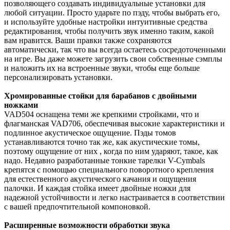
позволяющего создавать индивидуальные установки для
любой ситуации. Просто ударьте по пэду, чтобы выбрать его,
и используйте удобные настройки интуитивные средства
редактирования, чтобы получить звук именно таким, какой
вам нравится. Ваши правки также сохраняются
автоматически, так что вы всегда остаетесь сосредоточенными
на игре. Вы даже можете загрузить свои собственные сэмплы
и наложить их на встроенные звуки, чтобы еще больше
персонализировать установки.
Хромированные стойки для барабанов с двойными
ножками
VAD504 оснащена теми же крепкими стройками, что и
флагманская VAD706, обеспечивая высокие характеристики и
подлинное акустическое ощущение. Пэды томов
устанавливаются точно так же, как акустические томы,
поэтому ощущение от них , когда по ним ударяют, такое, как
надо. Недавно разработанные тонкие тарелки V-Cymbals
крепятся с помощью специального поворотного крепления
для естественного акустического качания и ощущения
палочки. И каждая стойка имеет двойные ножки для
надежной устойчивости и легко настраивается в соответствии
с вашей предпочтительной компоновкой.
Расширенные возможности обработки звука