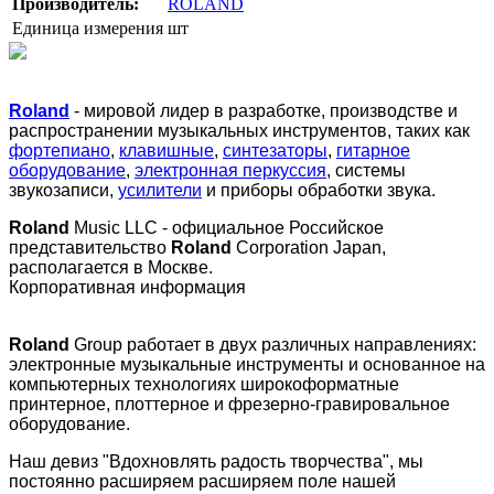
Производитель:
ROLAND
Единица измерения
шт
Roland
- мировой лидер в разработке, производстве и
распространении музыкальных инструментов, таких как
фортепиано
,
клавишные
,
синтезаторы
,
гитарное
оборудование
,
электронная перкуссия
, системы
звукозаписи,
усилители
и приборы обработки звука.
Roland
Music LLC - официальное Российское
представительство
Roland
Corporation Japan,
располагается в Москве.
Корпоративная информация
Roland
Group работает в двух различных направлениях:
электронные музыкальные инструменты и основанное на
компьютерных технологиях широкоформатные
принтерное, плоттерное и фрезерно-гравировальное
оборудование.
Наш девиз "Вдохновлять радость творчества", мы
постоянно расширяем расширяем поле нашей