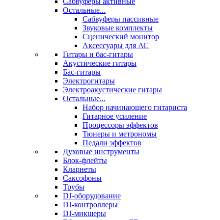
Сабвуферы активные
Остальные...
Сабвуферы пассивные
Звуковые комплекты
Сценический монитор
Аксессуары для АС
Гитары и бас-гитары
Акустические гитары
Бас-гитары
Электрогитары
Электроакустические гитары
Остальные...
Набор начинающего гитариста
Гитарное усиление
Процессоры эффектов
Тюнеры и метрономы
Педали эффектов
Духовые инструменты
Блок-флейты
Кларнеты
Саксофоны
Трубы
DJ-оборудование
DJ-контроллеры
DJ-микшеры