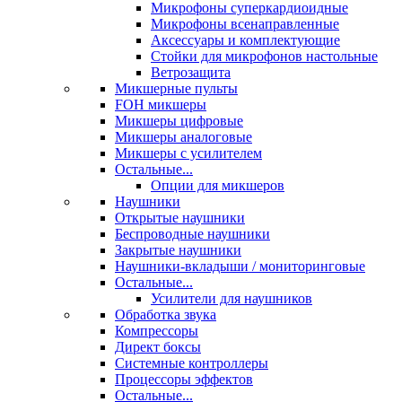
Микрофоны суперкардиоидные
Микрофоны всенаправленные
Аксессуары и комплектующие
Стойки для микрофонов настольные
Ветрозащита
Микшерные пульты
FOH микшеры
Микшеры цифровые
Микшеры аналоговые
Микшеры с усилителем
Остальные...
Опции для микшеров
Наушники
Открытые наушники
Беспроводные наушники
Закрытые наушники
Наушники-вкладыши / мониторинговые
Остальные...
Усилители для наушников
Обработка звука
Компрессоры
Директ боксы
Системные контроллеры
Процессоры эффектов
Остальные...