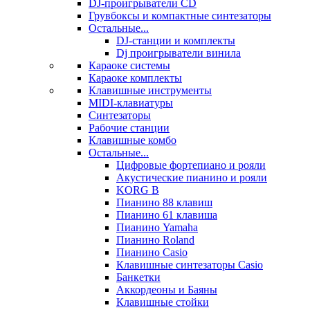
DJ-проигрыватели CD
Грувбоксы и компактные синтезаторы
Остальные...
DJ-станции и комплекты
Dj проигрыватели винила
Караоке системы
Караоке комплекты
Клавишные инструменты
MIDI-клавиатуры
Синтезаторы
Рабочие станции
Клавишные комбо
Остальные...
Цифровые фортепиано и рояли
Акустические пианино и рояли
KORG B
Пианино 88 клавиш
Пианино 61 клавиша
Пианино Yamaha
Пианино Roland
Пианино Casio
Клавишные синтезаторы Casio
Банкетки
Аккордеоны и Баяны
Клавишные стойки