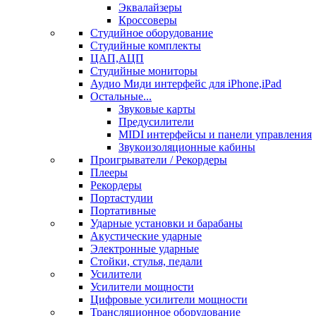
Эквалайзеры
Кроссоверы
Студийное оборудование
Студийные комплекты
ЦАП,АЦП
Студийные мониторы
Аудио Миди интерфейс для iPhone,iPad
Остальные...
Звуковые карты
Предусилители
MIDI интерфейсы и панели управления
Звукоизоляционные кабины
Проигрыватели / Рекордеры
Плееры
Рекордеры
Портастудии
Портативные
Ударные установки и барабаны
Акустические ударные
Электронные ударные
Стойки, стулья, педали
Усилители
Усилители мощности
Цифровые усилители мощности
Трансляционное оборудование