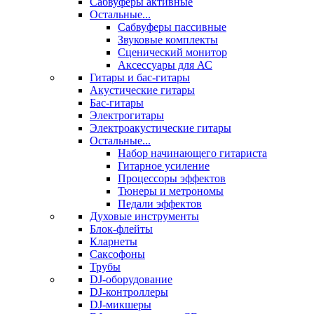
Сабвуферы активные
Остальные...
Сабвуферы пассивные
Звуковые комплекты
Сценический монитор
Аксессуары для АС
Гитары и бас-гитары
Акустические гитары
Бас-гитары
Электрогитары
Электроакустические гитары
Остальные...
Набор начинающего гитариста
Гитарное усиление
Процессоры эффектов
Тюнеры и метрономы
Педали эффектов
Духовые инструменты
Блок-флейты
Кларнеты
Саксофоны
Трубы
DJ-оборудование
DJ-контроллеры
DJ-микшеры