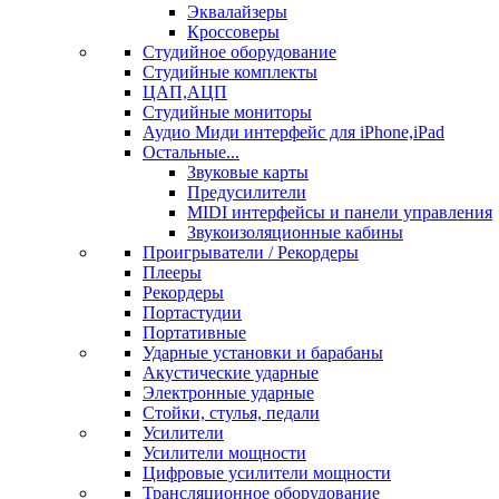
Эквалайзеры
Кроссоверы
Студийное оборудование
Студийные комплекты
ЦАП,АЦП
Студийные мониторы
Аудио Миди интерфейс для iPhone,iPad
Остальные...
Звуковые карты
Предусилители
MIDI интерфейсы и панели управления
Звукоизоляционные кабины
Проигрыватели / Рекордеры
Плееры
Рекордеры
Портастудии
Портативные
Ударные установки и барабаны
Акустические ударные
Электронные ударные
Стойки, стулья, педали
Усилители
Усилители мощности
Цифровые усилители мощности
Трансляционное оборудование