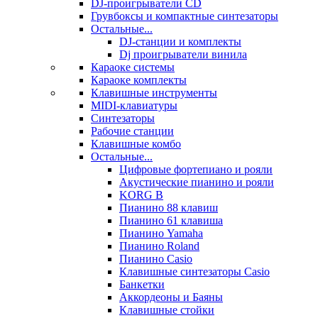
DJ-проигрыватели CD
Грувбоксы и компактные синтезаторы
Остальные...
DJ-станции и комплекты
Dj проигрыватели винила
Караоке системы
Караоке комплекты
Клавишные инструменты
MIDI-клавиатуры
Синтезаторы
Рабочие станции
Клавишные комбо
Остальные...
Цифровые фортепиано и рояли
Акустические пианино и рояли
KORG B
Пианино 88 клавиш
Пианино 61 клавиша
Пианино Yamaha
Пианино Roland
Пианино Casio
Клавишные синтезаторы Casio
Банкетки
Аккордеоны и Баяны
Клавишные стойки