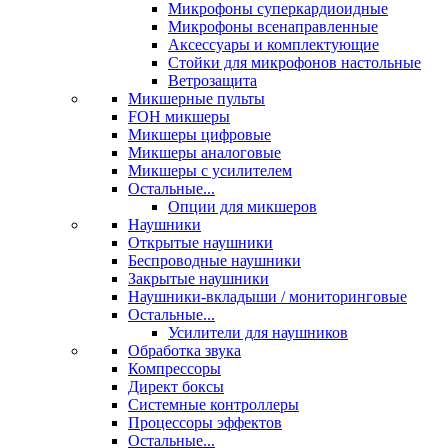
Микрофоны суперкардиоидные
Микрофоны всенаправленные
Аксессуары и комплектующие
Стойки для микрофонов настольные
Ветрозащита
Микшерные пульты
FOH микшеры
Микшеры цифровые
Микшеры аналоговые
Микшеры с усилителем
Остальные...
Опции для микшеров
Наушники
Открытые наушники
Беспроводные наушники
Закрытые наушники
Наушники-вкладыши / мониторинговые
Остальные...
Усилители для наушников
Обработка звука
Компрессоры
Директ боксы
Системные контроллеры
Процессоры эффектов
Остальные...