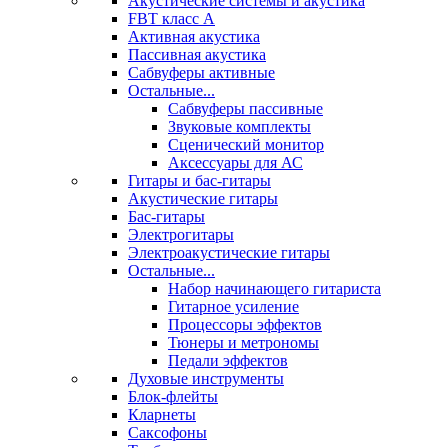
Акустические системы и акустика
FBT класс А
Активная акустика
Пассивная акустика
Сабвуферы активные
Остальные...
Сабвуферы пассивные
Звуковые комплекты
Сценический монитор
Аксессуары для АС
Гитары и бас-гитары
Акустические гитары
Бас-гитары
Электрогитары
Электроакустические гитары
Остальные...
Набор начинающего гитариста
Гитарное усиление
Процессоры эффектов
Тюнеры и метрономы
Педали эффектов
Духовые инструменты
Блок-флейты
Кларнеты
Саксофоны