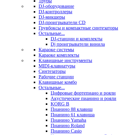
Трубы
DJ-оборудование
DJ-контроллеры
DJ-микшеры
DJ-проигрыватели CD
Грувбоксы и компактные синтезаторы
Остальные...
DJ-станции и комплекты
Dj проигрыватели винила
Караоке системы
Караоке комплекты
Клавишные инструменты
MIDI-клавиатуры
Синтезаторы
Рабочие станции
Клавишные комбо
Остальные...
Цифровые фортепиано и рояли
Акустические пианино и рояли
KORG B
Пианино 88 клавиш
Пианино 61 клавиша
Пианино Yamaha
Пианино Roland
Пианино Casio