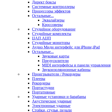
Директ боксы
Системные контроллеры
Процессоры эффектов
Остальные...
Эквалайзеры
Кроссоверы
Студийное оборудование
Студийные комплекты
ЦАП,АЦП
Студийные мониторы
Аудио Миди интерфейс для iPhone,iPad
Остальные...
Звуковые карты
Предусилители
MIDI интерфейсы и панели управления
Звукоизоляционные кабины
Проигрыватели / Рекордеры
Плееры
Рекордеры
Портастудии
Портативные
Ударные установки и барабаны
Акустические ударные
Электронные ударные
Стойки, стулья, педали