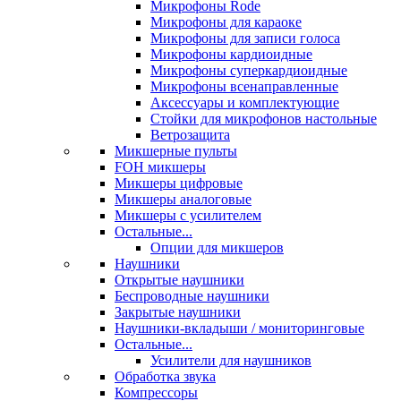
Микрофоны Rode
Микрофоны для караоке
Микрофоны для записи голоса
Микрофоны кардиоидные
Микрофоны суперкардиоидные
Микрофоны всенаправленные
Аксессуары и комплектующие
Стойки для микрофонов настольные
Ветрозащита
Микшерные пульты
FOH микшеры
Микшеры цифровые
Микшеры аналоговые
Микшеры с усилителем
Остальные...
Опции для микшеров
Наушники
Открытые наушники
Беспроводные наушники
Закрытые наушники
Наушники-вкладыши / мониторинговые
Остальные...
Усилители для наушников
Обработка звука
Компрессоры