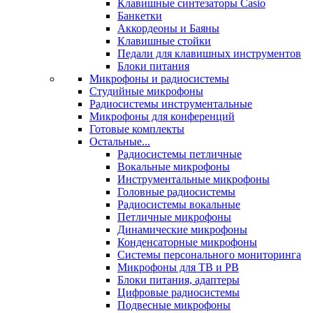
Клавишные синтезаторы Casio
Банкетки
Аккордеоны и Баяны
Клавишные стойки
Педали для клавишных инструментов
Блоки питания
Микрофоны и радиосистемы
Студийные микрофоны
Радиосистемы инструментальные
Микрофоны для конференций
Готовые комплекты
Остальные...
Радиосистемы петличные
Вокальные микрофоны
Инструментальные микрофоны
Головные радиосистемы
Радиосистемы вокальные
Петличные микрофоны
Динамические микрофоны
Конденсаторные микрофоны
Системы персонального мониторинга
Микрофоны для ТВ и РВ
Блоки питания, адаптеры
Цифровые радиосистемы
Подвесные микрофоны