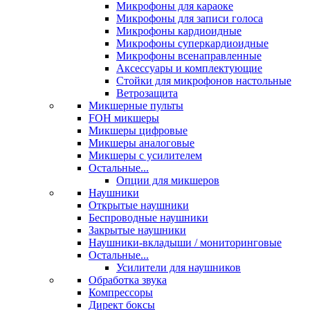
Микрофоны для караоке
Микрофоны для записи голоса
Микрофоны кардиоидные
Микрофоны суперкардиоидные
Микрофоны всенаправленные
Аксессуары и комплектующие
Стойки для микрофонов настольные
Ветрозащита
Микшерные пульты
FOH микшеры
Микшеры цифровые
Микшеры аналоговые
Микшеры с усилителем
Остальные...
Опции для микшеров
Наушники
Открытые наушники
Беспроводные наушники
Закрытые наушники
Наушники-вкладыши / мониторинговые
Остальные...
Усилители для наушников
Обработка звука
Компрессоры
Директ боксы