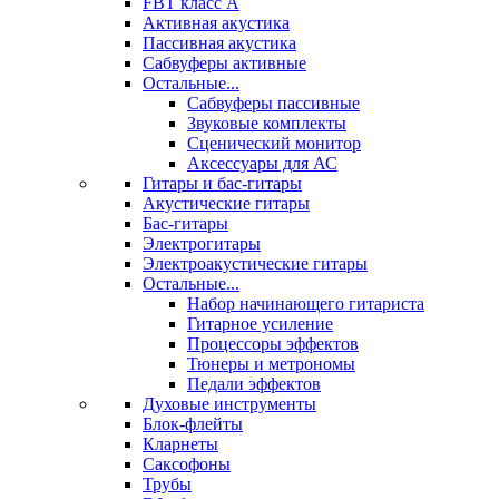
FBT класс А
Активная акустика
Пассивная акустика
Сабвуферы активные
Остальные...
Сабвуферы пассивные
Звуковые комплекты
Сценический монитор
Аксессуары для АС
Гитары и бас-гитары
Акустические гитары
Бас-гитары
Электрогитары
Электроакустические гитары
Остальные...
Набор начинающего гитариста
Гитарное усиление
Процессоры эффектов
Тюнеры и метрономы
Педали эффектов
Духовые инструменты
Блок-флейты
Кларнеты
Саксофоны
Трубы