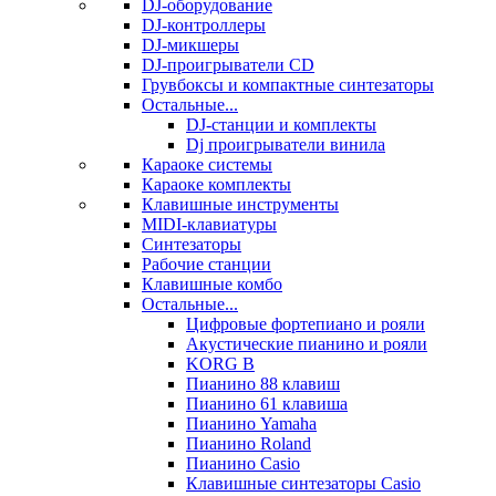
DJ-оборудование
DJ-контроллеры
DJ-микшеры
DJ-проигрыватели CD
Грувбоксы и компактные синтезаторы
Остальные...
DJ-станции и комплекты
Dj проигрыватели винила
Караоке системы
Караоке комплекты
Клавишные инструменты
MIDI-клавиатуры
Синтезаторы
Рабочие станции
Клавишные комбо
Остальные...
Цифровые фортепиано и рояли
Акустические пианино и рояли
KORG B
Пианино 88 клавиш
Пианино 61 клавиша
Пианино Yamaha
Пианино Roland
Пианино Casio
Клавишные синтезаторы Casio