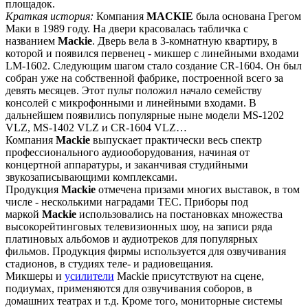
площадок.
Краткая история:
Компания
MACKIE
была основана Грегом
Маки в 1989 году. На двери красовалась табличка с
названием
Mackie
. Дверь вела в 3-комнатную квартиру, в
которой и появился первенец - микшер с линейными входами
LM-1602. Следующим шагом стало создание CR-1604. Он был
собран уже на собственной фабрике, построенной всего за
девять месяцев. Этот пульт положил начало семейству
консолей с микрофонными и линейными входами. В
дальнейшем появились популярные ныне модели MS-1202
VLZ, MS-1402 VLZ и CR-1604 VLZ…
Компания
Mackie
выпускает практически весь спектр
профессионального аудиооборудования, начиная от
концертной аппаратуры, и заканчивая студийными
звукозаписывающими комплексами.
Продукция
Mackie
отмечена призами многих выставок, в том
числе - несколькими наградами TEC. Приборы под
маркой
Mackie
использовались на постановках множества
высокорейтинговых телевизионных шоу, на записи ряда
платиновых альбомов и аудиотреков для популярных
фильмов. Продукция фирмы используется для озвучивания
стадионов, в студиях теле- и радиовещания.
Микшеры и
усилители
Mackie присутствуют на сцене,
подиумах, применяются для озвучивания соборов, в
домашних театрах и т.д. Кроме того, мониторные системы