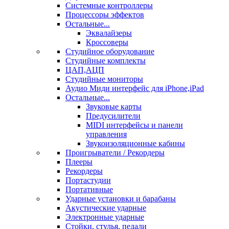
Системные контроллеры
Процессоры эффектов
Остальные...
Эквалайзеры
Кроссоверы
Студийное оборудование
Студийные комплекты
ЦАП,АЦП
Студийные мониторы
Аудио Миди интерфейс для iPhone,iPad
Остальные...
Звуковые карты
Предусилители
MIDI интерфейсы и панели
управления
Звукоизоляционные кабины
Проигрыватели / Рекордеры
Плееры
Рекордеры
Портастудии
Портативные
Ударные установки и барабаны
Акустические ударные
Электронные ударные
Стойки, стулья, педали