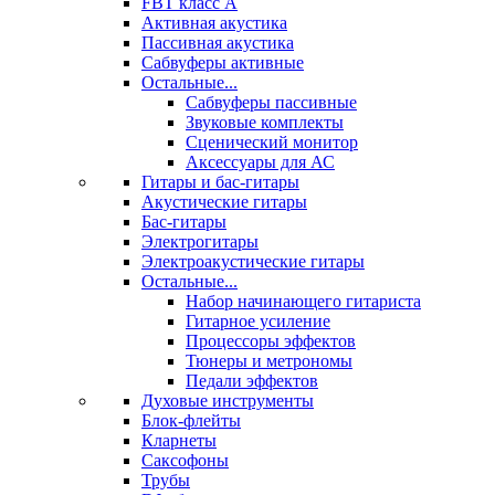
FBT класс А
Активная акустика
Пассивная акустика
Сабвуферы активные
Остальные...
Сабвуферы пассивные
Звуковые комплекты
Сценический монитор
Аксессуары для АС
Гитары и бас-гитары
Акустические гитары
Бас-гитары
Электрогитары
Электроакустические гитары
Остальные...
Набор начинающего гитариста
Гитарное усиление
Процессоры эффектов
Тюнеры и метрономы
Педали эффектов
Духовые инструменты
Блок-флейты
Кларнеты
Саксофоны
Трубы