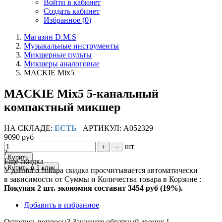
Войти в кабинет
Создать кабинет
Избранное (
0
)
Магазин D.M.S
Музыкальные инструменты
Микшерные пульты
Микшеры аналоговые
MACKIE Mix5
MACKIE Mix5 5-канальный
компактный микшер
НА СКЛАДЕ:
ЕСТЬ
АРТИКУЛ: A052329
9090 руб
шт
+
–
?
Купить
Ещё скидка
Купить в 1 клик
У данного товара скидка просчитывается автоматически
в зависимости от Суммы и Количества товара в Корзине :
Покупая 2 шт. экономия составит
3454 руб (19%).
Добавить в избранное
Остались вопросы? Закажите обратный звонок !