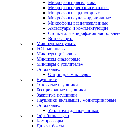
Микрофоны для караоке
Микрофоны для записи голоса
Микрофоны кардиоидные
Микрофоны суперкардиоидные
Микрофоны всенаправленные
Аксессуары и комплектующие
Стойки для микрофонов настольные
Ветрозащита
Микшерные пульты
FOH микшеры
Микшеры цифровые
Микшеры аналоговые
Микшеры с усилителем
Остальные...
Опции для микшеров
Наушники
Открытые наушники
Беспроводные наушники
Закрытые наушники
Наушники-вкладыши / мониторинговые
Остальные...
Усилители для наушников
Обработка звука
Компрессоры
Директ боксы