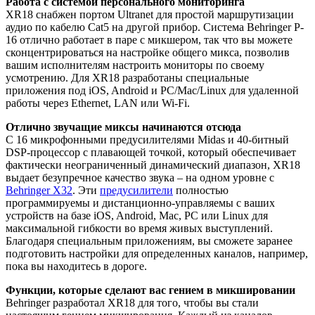
Работа с системой персонального мониторинга
XR18 снабжен портом Ultranet для простой маршрутизации
аудио по кабелю Cat5 на другой прибор. Система Behringer P-
16 отлично работает в паре с микшером, так что вы можете
сконцентрироваться на настройке общего микса, позволив
вашим исполнителям настроить мониторы по своему
усмотрению. Для XR18 разработаны специальные
приложения под iOS, Android и PC/Mac/Linux для удаленной
работы через Ethernet, LAN или Wi-Fi.
Отлично звучащие миксы начинаются отсюда
С 16 микрофонными предусилителями Midas и 40-битный
DSP-процессор с плавающей точкой, который обеспечивает
фактически неограниченный динамический диапазон, XR18
выдает безупречное качество звука – на одном уровне с
Behringer X32
. Эти
предусилители
полностью
программируемы и дистанционно-управляемы с ваших
устройств на базе iOS, Android, Mac, PC или Linux для
максимальной гибкости во время живых выступлений.
Благодаря специальным приложениям, вы сможете заранее
подготовить настройки для определенных каналов, например,
пока вы находитесь в дороге.
Функции, которые сделают вас гением в микшировании
Behringer разработал XR18 для того, чтобы вы стали