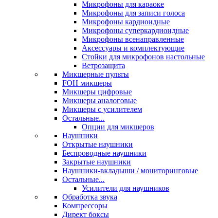
Микрофоны для караоке
Микрофоны для записи голоса
Микрофоны кардиоидные
Микрофоны суперкардиоидные
Микрофоны всенаправленные
Аксессуары и комплектующие
Стойки для микрофонов настольные
Ветрозащита
Микшерные пульты
FOH микшеры
Микшеры цифровые
Микшеры аналоговые
Микшеры с усилителем
Остальные...
Опции для микшеров
Наушники
Открытые наушники
Беспроводные наушники
Закрытые наушники
Наушники-вкладыши / мониторинговые
Остальные...
Усилители для наушников
Обработка звука
Компрессоры
Директ боксы