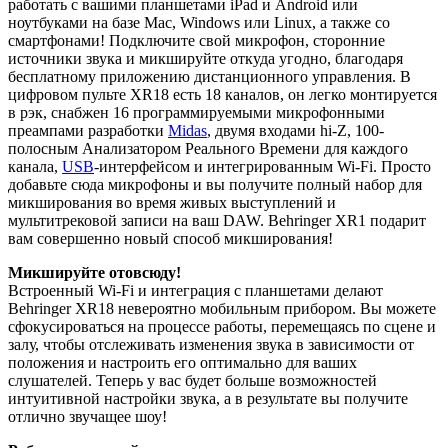
работать с вашими планшетами iPad и Android или
ноутбуками на базе Mac, Windows или Linux, а также со
смартфонами! Подключите свой микрофон, сторонние
источники звука и микшируйте откуда угодно, благодаря
бесплатному приложению дистанционного управления. В
цифровом пульте XR18 есть 18 каналов, он легко монтируется
в рэк, снабжен 16 программируемыми микрофонными
преампами разработки
Midas
, двумя входами hi-Z, 100-
полосным Анализатором Реального Времени для каждого
канала,
USB
-интерфейсом и интегрированным Wi-Fi. Просто
добавьте сюда микрофоны и вы получите полный набор для
микширования во время живых выступлений и
мультитрековой записи на ваш DAW. Behringer XR1 подарит
вам совершенно новый способ микширования!
Микшируйте отовсюду!
Встроенный Wi-Fi и интеграция с планшетами делают
Behringer XR18 невероятно мобильным прибором. Вы можете
сфокусироваться на процессе работы, перемещаясь по сцене и
залу, чтобы отслеживать изменения звука в зависимости от
положения и настроить его оптимально для ваших
слушателей. Теперь у вас будет больше возможностей
интуитивной настройки звука, а в результате вы получите
отлично звучащее шоу!