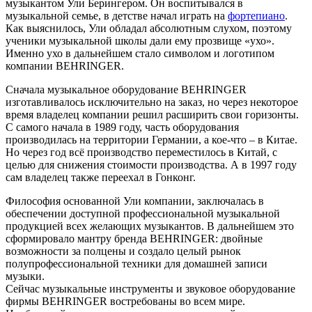
музыкантом Ули Берингером. Он воспитывался в
музыкальной семье, в детстве начал играть на
фортепиано
.
Как выяснилось, Ули обладал абсолютным слухом, поэтому
ученики музыкальной школы дали ему прозвище «ухо».
Именно ухо в дальнейшем стало символом и логотипом
компании BEHRINGER.
Сначала музыкальное оборудование BEHRINGER
изготавливалось исключительно на заказ, но через некоторое
время владелец компании решил расширить свои горизонты.
С самого начала в 1989 году, часть оборудования
производилась на территории Германии, а кое-что – в Китае.
Но через год всё производство переместилось в Китай, с
целью для снижения стоимости производства. А в 1997 году
сам владелец также переехал в Гонконг.
Философия основанной Ули компании, заключалась в
обеспечении доступной профессиональной музыкальной
продукцией всех желающих музыкантов. В дальнейшем это
сформировало мантру бренда BEHRINGER: двойные
возможности за полцены и создало целый рынок
полупрофессиональной техники для домашней записи
музыки.
Сейчас музыкальные инструменты и звуковое оборудование
фирмы BEHRINGER востребованы во всем мире.