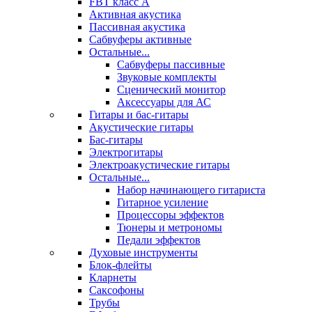
FBT класс А
Активная акустика
Пассивная акустика
Сабвуферы активные
Остальные...
Сабвуферы пассивные
Звуковые комплекты
Сценический монитор
Аксессуары для АС
Гитары и бас-гитары
Акустические гитары
Бас-гитары
Электрогитары
Электроакустические гитары
Остальные...
Набор начинающего гитариста
Гитарное усиление
Процессоры эффектов
Тюнеры и метрономы
Педали эффектов
Духовые инструменты
Блок-флейты
Кларнеты
Саксофоны
Трубы