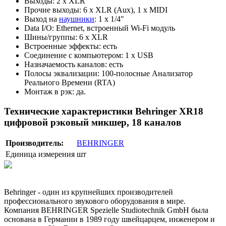
Выходы: 2 х XLR
Прочие выходы: 6 х XLR (Aux), 1 х MIDI
Выход на
наушники
: 1 х 1/4"
Data I/O: Ethernet, встроенный Wi-Fi модуль
Шины/группы: 6 х XLR
Встроенные эффекты: есть
Соединение с компьютером: 1 х USB
Назначаемость каналов: есть
Полосы эквализации: 100-полосные Анализатор
Реального Времени (RTA)
Монтаж в рэк: да.
Технические характеристики Behringer XR18
цифровой рэковый микшер, 18 каналов
Производитель:
BEHRINGER
Единица измерения
шт
Behringer - один из крупнейших производителей
профессионального звукового оборудования в мире.
Компания BEHRINGER Spezielle Studiotechnik GmbH была
основана в Германии в 1989 году швейцарцем, инженером и