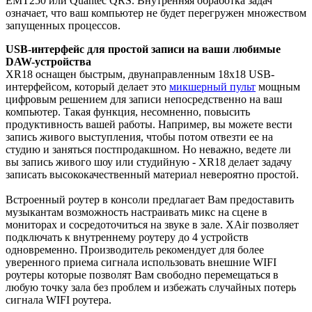
EMT250 или Quantec QRS. Внутренняя обработка задач
означает, что ваш компьютер не будет перегружен множеством
запущенных процессов.
USB-интерфейс для простой записи на ваши любимые
DAW-устройства
XR18 оснащен быстрым, двунаправленным 18х18 USB-
интерфейсом, который делает это
микшерный пульт
мощным
цифровым решением для записи непосредственно на ваш
компьютер. Такая функция, несомненно, повысить
продуктивность вашей работы. Например, вы можете вести
запись живого выступления, чтобы потом отвезти ее на
студию и заняться постпродакшном. Но неважно, ведете ли
вы запись живого шоу или студийную - XR18 делает задачу
записать высококачественный материал невероятно простой.
Встроенный роутер в консоли предлагает Вам предоставить
музыкантам возможность настраивать микс на сцене в
мониторах и сосредоточиться на звуке в зале. XAir позволяет
подключать к внутреннему роутеру до 4 устройств
одновременно. Производитель рекомендует для более
уверенного приема сигнала использовать внешние WIFI
роутеры которые позволят Вам свободно перемещаться в
любую точку зала без проблем и избежать случайных потерь
сигнала WIFI роутера.