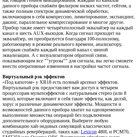
настоящим гением микширования. Каждый из каналов
данного прибора снабжён фильтром низких частот, гейтом, а
также полным спектром динамической обработки,
включающим в себя компрессию, лимитирование, экспандинг,
дакинг, параллельное компрессирование и многое другое.
Прибор также имеет четырёхполосный эквалайзер на каждый
канал и шесть AUX-выходов. Когда сигнал приходит на
эквалайзер, он преобразуется благодаря 100-полосному,
работающему в режиме реального времени, анализатору,
которым снабжён каждый входной канал с шиной
эквализации. А с визуализатором обратной связи,
показывающим все ""угрозы"" для сигнала, вы легко сможете
внести оперативные изменения в настройки частот сигнала.
Виртуальный рэк эффектов
«Под капотом» у XR18 есть полный арсенал эффектов.
Виртуальный рэк предоставляет вам доступ к четырем
процессорам мультиэффектов с натуральным стерео (или 8
моно), которые включают в себя такие эффекты, как дилэй,
хорус и различные динамические эффекты. Мощности и
возможностей данного прибора хватит на одновременное
выполнение множества операций без подключения
дополнительного оборудования. Выберите любую
комбинацию хай-эндовых симуляций классических
студийных ревербераций, таких как:
Lexicon
480L и PCM70,