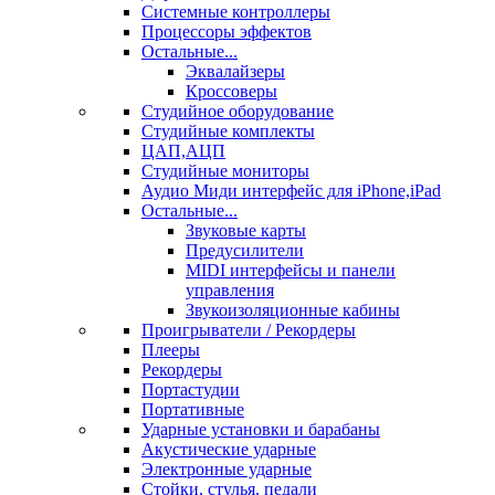
Системные контроллеры
Процессоры эффектов
Остальные...
Эквалайзеры
Кроссоверы
Студийное оборудование
Студийные комплекты
ЦАП,АЦП
Студийные мониторы
Аудио Миди интерфейс для iPhone,iPad
Остальные...
Звуковые карты
Предусилители
MIDI интерфейсы и панели
управления
Звукоизоляционные кабины
Проигрыватели / Рекордеры
Плееры
Рекордеры
Портастудии
Портативные
Ударные установки и барабаны
Акустические ударные
Электронные ударные
Стойки, стулья, педали