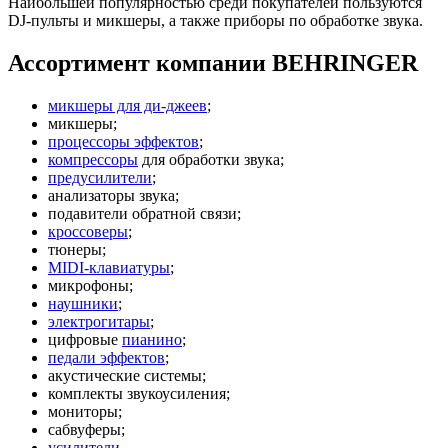
Наибольшей популярностью среди покупателей пользуются
DJ-пульты и микшеры, а также приборы по обработке звука.
Ассортимент компании BEHRINGER
микшеры для ди-джеев
;
микшеры;
процессоры эффектов
;
компрессоры
для обработки звука;
предусилители
;
анализаторы звука;
подавители обратной связи;
кроссоверы
;
тюнеры;
MIDI-клавиатуры
;
микрофоны;
наушники
;
электрогитары
;
цифровые
пианино
;
педали эффектов
;
акустические системы;
комплекты звукоусиления;
мониторы;
сабвуферы;
усилители
.