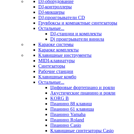
DJ-оборудование
DJ-контроллеры
DJ-микшеры
DJ-проигрыватели CD
Грувбоксы и компактные синтезаторы
Остальные...
DJ-станции и комплекты
Dj проигрыватели винила
Караоке системы
Караоке комплекты
Клавишные инструменты
MIDI-клавиатуры
Синтезаторы
Рабочие станции
Клавишные комбо
Остальные...
Цифровые фортепиано и рояли
Акустические пианино и рояли
KORG B
Пианино 88 клавиш
Пианино 61 клавиша
Пианино Yamaha
Пианино Roland
Пианино Casio
Клавишные синтезаторы Casio