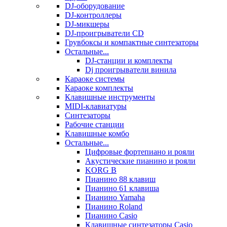
DJ-оборудование
DJ-контроллеры
DJ-микшеры
DJ-проигрыватели CD
Грувбоксы и компактные синтезаторы
Остальные...
DJ-станции и комплекты
Dj проигрыватели винила
Караоке системы
Караоке комплекты
Клавишные инструменты
MIDI-клавиатуры
Синтезаторы
Рабочие станции
Клавишные комбо
Остальные...
Цифровые фортепиано и рояли
Акустические пианино и рояли
KORG B
Пианино 88 клавиш
Пианино 61 клавиша
Пианино Yamaha
Пианино Roland
Пианино Casio
Клавишные синтезаторы Casio