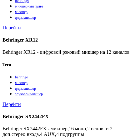
behringer
микшерный пульт
микшер
аудиомикшер
Перейти
Behringer XR12
Behringer XR12 - цифровой рэковый микшер на 12 каналов
Теги
behringe
микшер
аудиомикшер
звуковой микшер
Перейти
Behringer SX2442FX
Behringer SX2442FX - микшер,16 моно,2 основ. и 2
доп.стерео-входа,4 AUX,4 подгруппы