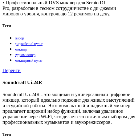
• Профессиональный DVS микшер для Serato DJ
Pro, разработан в тесном сотрудничестве с ди-джеями
мирового уровня, контроль до 12 режимов на деку.
Теги
reloop
диджейский пульт
микшер
аудиомикшер
микшерный пульт
Перейти
Soundcraft Ui-24R
Soundcraft Ui-24R - это мощный и универсальный цифровой
микшер, который идеально подходит для живых выступлений
и студийной работы. Этот компактный и надежный микшер
предлагает широкий набор функций, включая удаленное
управление через Wi-Fi, что делает его отличным выбором для
профессиональных музыкантов и звукорежиссеров.
Теги