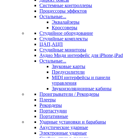
Системные контроллеры
Процессоры эффектов
Остальные...
Эквалайзеры
Кроссоверы
Студийное оборудование
Студийные комплекты
ЦАП,АЦП
Студийные мониторы
Аудио Миди интерфейс для iPhone,iPad
Остальные...
Звуковые карты
Предусилители
MIDI интерфейсы и панели
управления
Звукоизоляционные кабины
Проигрыватели / Рекордеры
Плееры
Рекордеры
Портастудии
Портативные
Ударные установки и барабаны
Акустические ударные
Электронные ударные