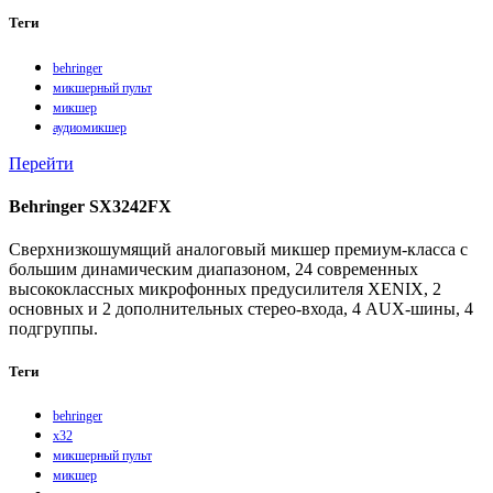
Теги
behringer
микшерный пульт
микшер
аудиомикшер
Перейти
Behringer SX3242FX
Сверхнизкошумящий аналоговый микшер премиум-класса с
большим динамическим диапазоном, 24 современных
высококлассных микрофонных предусилителя XENIX, 2
основных и 2 дополнительных стерео-входа, 4 AUX-шины, 4
подгруппы.
Теги
behringer
x32
микшерный пульт
микшер