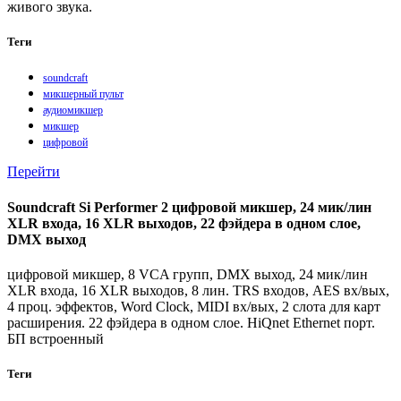
живого звука.
Теги
soundcraft
микшерный пульт
аудиомикшер
микшер
цифровой
Перейти
Soundcraft Si Performer 2 цифровой микшер, 24 мик/лин
XLR входа, 16 XLR выходов, 22 фэйдера в одном слое,
DMX выход
цифровой микшер, 8 VCA групп, DMX выход, 24 мик/лин
XLR входа, 16 XLR выходов, 8 лин. TRS входов, AES вх/вых,
4 проц. эффектов, Word Clock, MIDI вх/вых, 2 слота для карт
расширения. 22 фэйдера в одном слое. HiQnet Ethernet порт.
БП встроенный
Теги