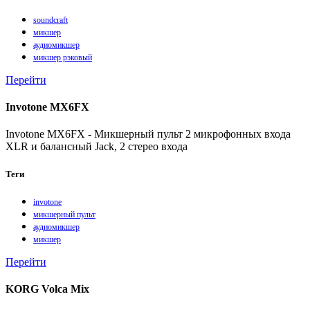
soundcraft
микшер
аудиомикшер
микшер рэковый
Перейти
Invotone MX6FX
Invotone MX6FX - Микшерный пульт 2 микрофонных входа
XLR и балансный Jack, 2 стерео входа
Теги
invotone
микшерный пульт
аудиомикшер
микшер
Перейти
KORG Volca Mix