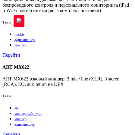
беспроводного контроля и персонального мониторинга (iPad
и Wi-Fi роутер не вхходят в комплект поставки)
Теги
mackie
аудиомикшер
микшер
Перейти
ART MX622
ART MX622 рэковый микшер, 3 mic / line (XLR), 3 stereo
(RCA), EQ, aux-return на DFX
Теги
art
микшерный пульт
микшер
аудиомикшер
Перейти