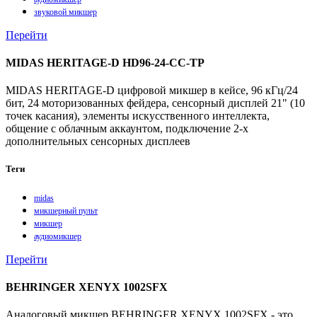
звуковой микшер
Перейти
MIDAS HERITAGE-D HD96-24-CC-TP
MIDAS HERITAGE-D цифровой микшер в кейсе, 96 кГц/24
бит, 24 моторизованных фейдера, сенсорный дисплей 21" (10
точек касания), элементы искусственного интеллекта,
общение с облачным аккаунтом, подключение 2-х
дополнительных сенсорных дисплеев
Теги
midas
микшерный пульт
микшер
аудиомикшер
Перейти
BEHRINGER XENYX 1002SFX
Аналоговый микшер BEHRINGER XENYX 1002SFX - это