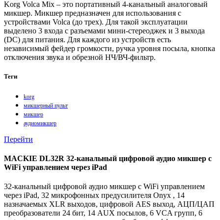
Korg Volca Mix – это портативный 4-канальный аналоговый
микшер. Микшер предназначен для использования с
устройствами Volca (до трех). Для такой эксплуатации
выделено 3 входа с разъемами мини-стереоджек и 3 выхода
(DC) для питания. Для каждого из устройств есть
независимый фейдер громкости, ручка уровня посыла, кнопка
отключения звука и обрезной НЧ/ВЧ-фильтр.
Теги
korg
микшерный пульт
микшер
аудиомикшер
Перейти
MACKIE DL32R 32-канальный цифровой аудио микшер с
WiFi управлением через iPad
32-канальный цифровой аудио микшер с WiFi управлением
через iPad, 32 микрофонных предусилителя Onyx , 14
назначаемых XLR выходов, цифровой AES выход, АЦП/ЦАП
преобразователи 24 бит, 14 AUX посылов, 6 VCA групп, 6