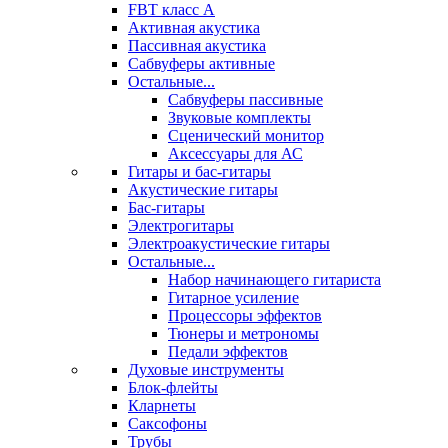
FBT класс А
Активная акустика
Пассивная акустика
Сабвуферы активные
Остальные...
Сабвуферы пассивные
Звуковые комплекты
Сценический монитор
Аксессуары для АС
Гитары и бас-гитары
Акустические гитары
Бас-гитары
Электрогитары
Электроакустические гитары
Остальные...
Набор начинающего гитариста
Гитарное усиление
Процессоры эффектов
Тюнеры и метрономы
Педали эффектов
Духовые инструменты
Блок-флейты
Кларнеты
Саксофоны
Трубы