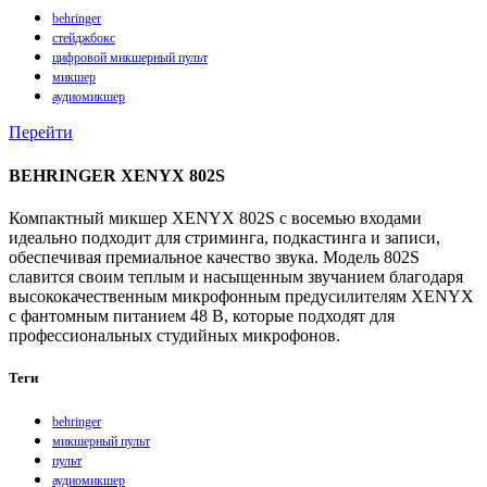
behringer
стейджбокс
цифровой микшерный пульт
микшер
аудиомикшер
Перейти
BEHRINGER XENYX 802S
Компактный микшер XENYX 802S с восемью входами
идеально подходит для стриминга, подкастинга и записи,
обеспечивая премиальное качество звука. Модель 802S
славится своим теплым и насыщенным звучанием благодаря
высококачественным микрофонным предусилителям XENYX
с фантомным питанием 48 В, которые подходят для
профессиональных студийных микрофонов.
Теги
behringer
микшерный пульт
пульт
аудиомикшер