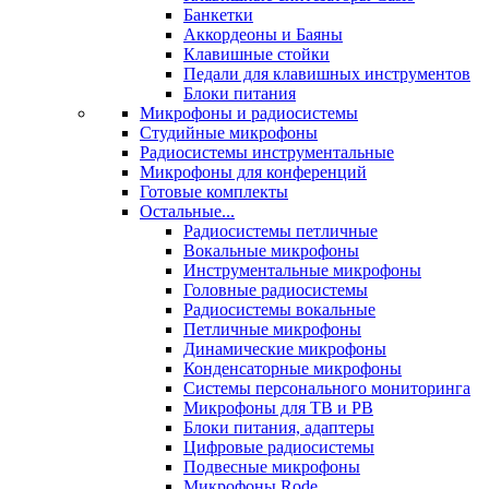
Банкетки
Аккордеоны и Баяны
Клавишные стойки
Педали для клавишных инструментов
Блоки питания
Микрофоны и радиосистемы
Студийные микрофоны
Радиосистемы инструментальные
Микрофоны для конференций
Готовые комплекты
Остальные...
Радиосистемы петличные
Вокальные микрофоны
Инструментальные микрофоны
Головные радиосистемы
Радиосистемы вокальные
Петличные микрофоны
Динамические микрофоны
Конденсаторные микрофоны
Системы персонального мониторинга
Микрофоны для ТВ и РВ
Блоки питания, адаптеры
Цифровые радиосистемы
Подвесные микрофоны
Микрофоны Rode