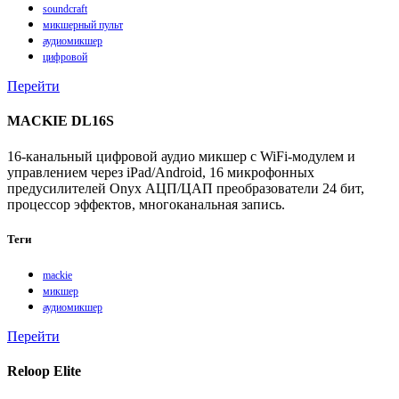
soundcraft
микшерный пульт
аудиомикшер
цифровой
Перейти
MACKIE DL16S
16-канальный цифровой аудио микшер с WiFi-модулем и
управлением через iPad/Android, 16 микрофонных
предусилителей Onyx АЦП/ЦАП преобразователи 24 бит,
процессор эффектов, многоканальная запись.
Теги
mackie
микшер
аудиомикшер
Перейти
Reloop Elite