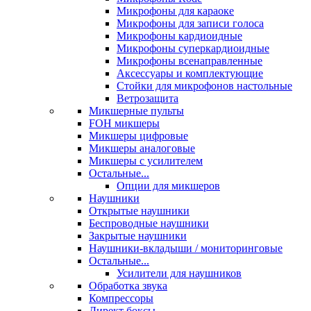
Микрофоны для караоке
Микрофоны для записи голоса
Микрофоны кардиоидные
Микрофоны суперкардиоидные
Микрофоны всенаправленные
Аксессуары и комплектующие
Стойки для микрофонов настольные
Ветрозащита
Микшерные пульты
FOH микшеры
Микшеры цифровые
Микшеры аналоговые
Микшеры с усилителем
Остальные...
Опции для микшеров
Наушники
Открытые наушники
Беспроводные наушники
Закрытые наушники
Наушники-вкладыши / мониторинговые
Остальные...
Усилители для наушников
Обработка звука
Компрессоры
Директ боксы