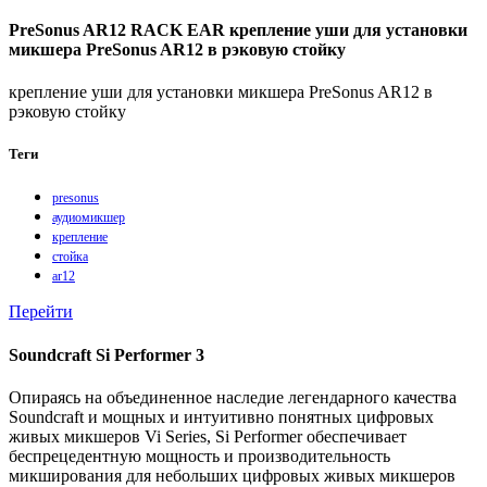
PreSonus AR12 RACK EAR крепление уши для установки
микшера PreSonus AR12 в рэковую стойку
крепление уши для установки микшера PreSonus AR12 в
рэковую стойку
Теги
presonus
аудиомикшер
крепление
стойка
ar12
Перейти
Soundcraft Si Performer 3
Опираясь на объединенное наследие легендарного качества
Soundcraft и мощных и интуитивно понятных цифровых
живых микшеров Vi Series, Si Performer обеспечивает
беспрецедентную мощность и производительность
микширования для небольших цифровых живых микшеров