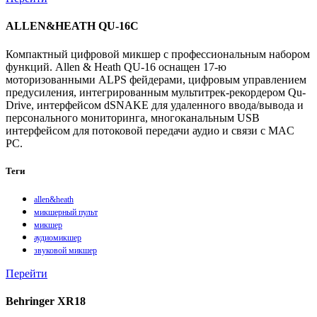
ALLEN&HEATH QU-16C
Компактный цифровой микшер с профессиональным набором
функций. Allen & Heath QU-16 оснащен 17-ю
моторизованными ALPS фейдерами, цифровым управлением
предусиления, интегрированным мультитрек-рекордером Qu-
Drive, интерфейсом dSNAKE для удаленного ввода/вывода и
персонального мониторинга, многоканальным USB
интерфейсом для потоковой передачи аудио и связи с MAC
PC.
Теги
allen&heath
микшерный пульт
микшер
аудиомикшер
звуковой микшер
Перейти
Behringer XR18