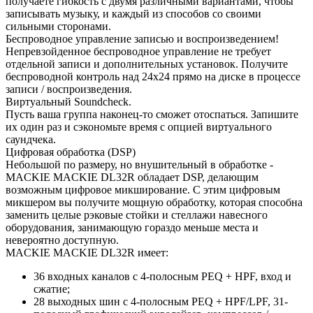
получаете гибкость с двумя различными вариантами, чтобы
записывать музыку, и каждый из способов со своими
сильными сторонами.
Беспроводное управление записью и воспроизведением!
Непревзойденное беспроводное управление не требует
отдельной записи и дополнительных установок. Получите
беспроводной контроль над 24х24 прямо на диске в процессе
записи / воспроизведения.
Виртуальный Soundcheck.
Пусть ваша группа наконец-то сможет отоспаться. Запишите
их один раз и сэкономьте время с опцией виртуального
саундчека.
Цифровая обработка (DSP)
Небольшой по размеру, но внушительный в обработке -
MACKIE MACKIE DL32R обладает DSP, делающим
возможным цифровое микширование. С этим цифровым
микшером вы получите мощную обработку, которая способна
заменить целые рэковые стойки и стеллажи навесного
оборудования, занимающую гораздо меньше места и
невероятно доступную.
MACKIE MACKIE DL32R имеет:
36 входных каналов с 4-полосным PEQ + HPF, вход и
сжатие;
28 выходных шин с 4-полосным PEQ + HPF/LPF, 31-