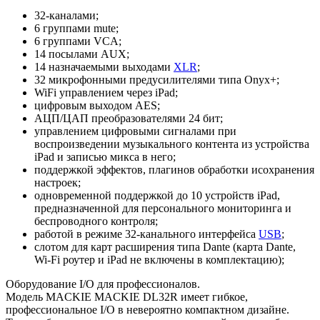
32-каналами;
6 группами mute;
6 группами VCA;
14 посылами AUX;
14 назначаемыми выходами
XLR
;
32 микрофонными предусилителями типа Onyx+;
WiFi управлением через iPad;
цифровым выходом AES;
АЦП/ЦАП преобразователями 24 бит;
управлением цифровыми сигналами при
воспроизведении музыкального контента из устройства
iPad и записью микса в него;
поддержкой эффектов, плагинов обработки исохранения
настроек;
одновременной поддержкой до 10 устройств iPad,
предназначенной для персонального мониторинга и
беспроводного контроля;
работой в режиме 32-канального интерфейса
USB
;
слотом для карт расширения типа Dante (карта Dante,
Wi-Fi роутер и iPad не включены в комплектацию);
Оборудование I/O для профессионалов.
Модель MACKIE MACKIE DL32R имеет гибкое,
профессиональное I/O в невероятно компактном дизайне.