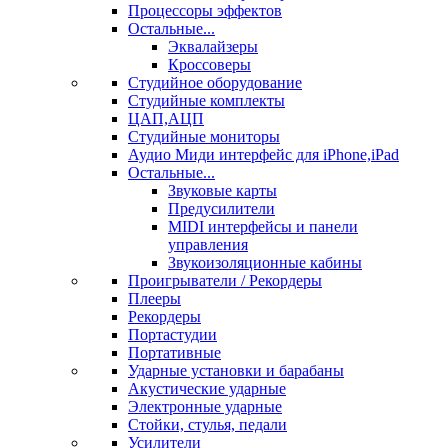
Процессоры эффектов
Остальные...
Эквалайзеры
Кроссоверы
Студийное оборудование
Студийные комплекты
ЦАП,АЦП
Студийные мониторы
Аудио Миди интерфейс для iPhone,iPad
Остальные...
Звуковые карты
Предусилители
MIDI интерфейсы и панели
управления
Звукоизоляционные кабины
Проигрыватели / Рекордеры
Плееры
Рекордеры
Портастудии
Портативные
Ударные установки и барабаны
Акустические ударные
Электронные ударные
Стойки, стулья, педали
Усилители