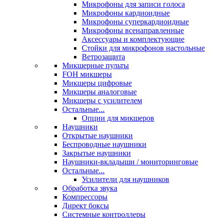
Микрофоны для записи голоса
Микрофоны кардиоидные
Микрофоны суперкардиоидные
Микрофоны всенаправленные
Аксессуары и комплектующие
Стойки для микрофонов настольные
Ветрозащита
Микшерные пульты
FOH микшеры
Микшеры цифровые
Микшеры аналоговые
Микшеры с усилителем
Остальные...
Опции для микшеров
Наушники
Открытые наушники
Беспроводные наушники
Закрытые наушники
Наушники-вкладыши / мониторинговые
Остальные...
Усилители для наушников
Обработка звука
Компрессоры
Директ боксы
Системные контроллеры