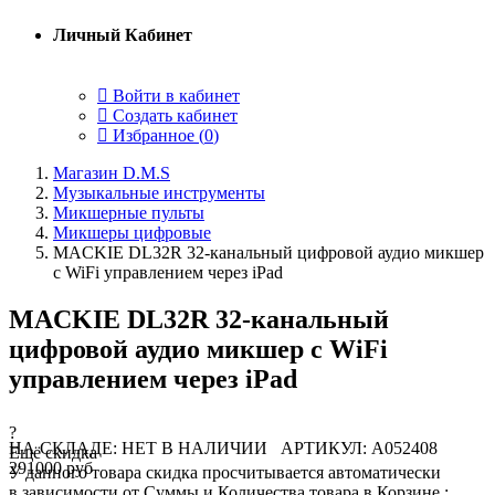
Личный Кабинет
Войти в кабинет
Создать кабинет
Избранное (
0
)
Магазин D.M.S
Музыкальные инструменты
Микшерные пульты
Микшеры цифровые
MACKIE DL32R 32-канальный цифровой аудио микшер
с WiFi управлением через iPad
MACKIE DL32R 32-канальный
цифровой аудио микшер с WiFi
управлением через iPad
?
НА СКЛАДЕ: НЕТ В НАЛИЧИИ
АРТИКУЛ: A052408
Ещё скидка
291000 руб
У данного товара скидка просчитывается автоматически
в зависимости от Суммы и Количества товара в Корзине :