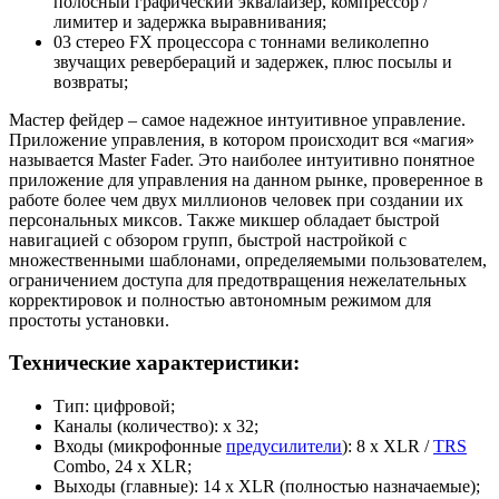
полосный графический эквалайзер, компрессор /
лимитер и задержка выравнивания;
03 стерео FX процессора с тоннами великолепно
звучащих ревербераций и задержек, плюс посылы и
возвраты;
Мастер фейдер – самое надежное интуитивное управление.
Приложение управления, в котором происходит вся «магия»
называется Master Fader. Это наиболее интуитивно понятное
приложение для управления на данном рынке, проверенное в
работе более чем двух миллионов человек при создании их
персональных миксов. Также микшер обладает быстрой
навигацией с обзором групп, быстрой настройкой с
множественными шаблонами, определяемыми пользователем,
ограничением доступа для предотвращения нежелательных
корректировок и полностью автономным режимом для
простоты установки.
Технические характеристики:
Тип: цифровой;
Каналы (количество): х 32;
Входы (микрофонные
предусилители
): 8 х XLR /
TRS
Combo, 24 х XLR;
Выходы (главные): 14 х XLR (полностью назначаемые);