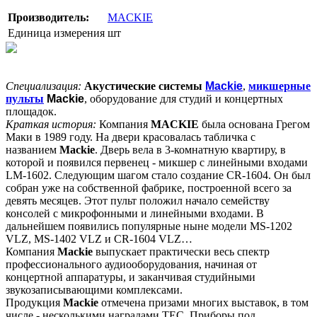
Производитель:
MACKIE
Единица измерения
шт
Специализация:
Акустические системы
Mackie
,
микшерные
пульты
Mackie
, оборудование для студий и концертных
площадок.
Краткая история:
Компания
MACKIE
была основана Грегом
Маки в 1989 году. На двери красовалась табличка с
названием
Mackie
. Дверь вела в 3-комнатную квартиру, в
которой и появился первенец - микшер с линейными входами
LM-1602. Следующим шагом стало создание CR-1604. Он был
собран уже на собственной фабрике, построенной всего за
девять месяцев. Этот пульт положил начало семейству
консолей с микрофонными и линейными входами. В
дальнейшем появились популярные ныне модели MS-1202
VLZ, MS-1402 VLZ и CR-1604 VLZ…
Компания
Mackie
выпускает практически весь спектр
профессионального аудиооборудования, начиная от
концертной аппаратуры, и заканчивая студийными
звукозаписывающими комплексами.
Продукция
Mackie
отмечена призами многих выставок, в том
числе - несколькими наградами TEC. Приборы под