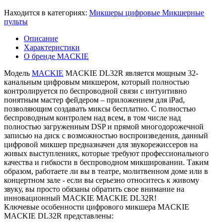
Находится в категориях:
Микшеры цифровые
Микшерные
пульты
Описание
Характеристики
О бренде MACKIE
Модель
MACKIE
MACKIE DL32R является мощным 32-
канальным цифровым микшером, который полностью
контролируется по беспроводной связи с интуитивно
понятным мастер фейдером – приложением для iPad,
позволяющим создавать миксы бесплатно. С полностью
беспроводным контролем над всем, в том числе над
полностью загруженным DSP и прямой многодорожечной
записью на диск с возможностью воспроизведения, данный
цифровой микшер предназначен для звукорежиссеров на
живых выступлениях, которые требуют профессионального
качества и гибкости в беспроводном микшировании. Таким
образом, работаете ли вы в театре, молитвенном доме или в
концертном зале - если вы серьезно относитесь к живому
звуку, вы просто обязаны обратить свое внимание на
инновационный MACKIE MACKIE DL32R!
Ключевые особенности цифрового микшера MACKIE
MACKIE DL32R представлены: