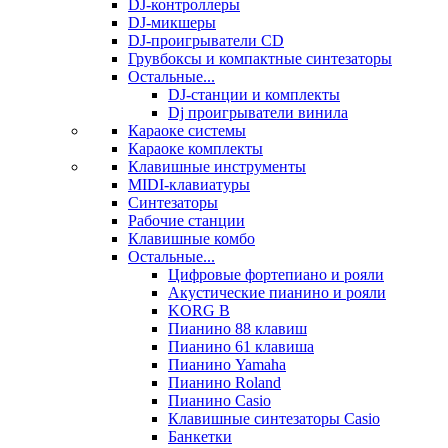
DJ-контроллеры
DJ-микшеры
DJ-проигрыватели CD
Грувбоксы и компактные синтезаторы
Остальные...
DJ-станции и комплекты
Dj проигрыватели винила
Караоке системы
Караоке комплекты
Клавишные инструменты
MIDI-клавиатуры
Синтезаторы
Рабочие станции
Клавишные комбо
Остальные...
Цифровые фортепиано и рояли
Акустические пианино и рояли
KORG B
Пианино 88 клавиш
Пианино 61 клавиша
Пианино Yamaha
Пианино Roland
Пианино Casio
Клавишные синтезаторы Casio
Банкетки