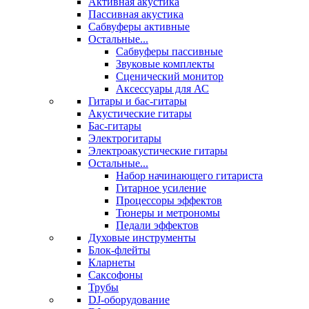
Активная акустика
Пассивная акустика
Сабвуферы активные
Остальные...
Сабвуферы пассивные
Звуковые комплекты
Сценический монитор
Аксессуары для АС
Гитары и бас-гитары
Акустические гитары
Бас-гитары
Электрогитары
Электроакустические гитары
Остальные...
Набор начинающего гитариста
Гитарное усиление
Процессоры эффектов
Тюнеры и метрономы
Педали эффектов
Духовые инструменты
Блок-флейты
Кларнеты
Саксофоны
Трубы
DJ-оборудование