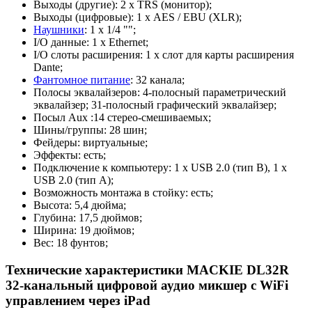
Выходы (другие): 2 х TRS (монитор);
Выходы (цифровые): 1 х AES / EBU (XLR);
Наушники
: 1 х 1/4 "";
I/O данные: 1 х Ethernet;
I/O слоты расширения: 1 х слот для карты расширения
Dante;
Фантомное питание
: 32 канала;
Полосы эквалайзеров: 4-полосный параметрический
эквалайзер; 31-полосный графический эквалайзер;
Посыл Aux :14 стерео-смешиваемых;
Шины/группы: 28 шин;
Фейдеры: виртуальные;
Эффекты: есть;
Подключение к компьютеру: 1 х USB 2.0 (тип B), 1 х
USB 2.0 (тип A);
Возможность монтажа в стойку: есть;
Высота: 5,4 дюйма;
Глубина: 17,5 дюймов;
Ширина: 19 дюймов;
Вес: 18 фунтов;
Технические характеристики MACKIE DL32R
32-канальный цифровой аудио микшер с WiFi
управлением через iPad