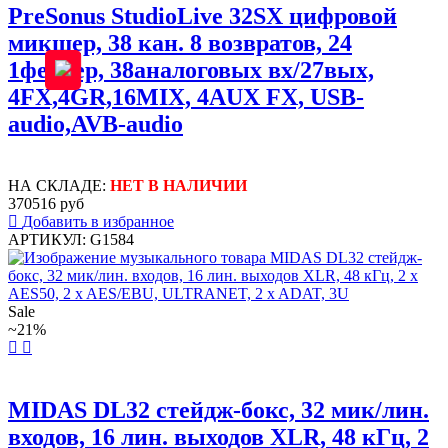
PreSonus StudioLive 32SX цифровой
микшер, 38 кан. 8 возвратов, 24
1фейдер, 38аналоговых вх/27вых,
4FX,4GR,16MIX, 4AUX FX, USB-
audio,AVB-audio
НА СКЛАДЕ:
НЕТ В НАЛИЧИИ
370516 руб
Добавить в избранное
АРТИКУЛ: G1584
Sale
~21%
MIDAS DL32 стейдж-бокс, 32 мик/лин.
входов, 16 лин. выходов XLR, 48 кГц, 2