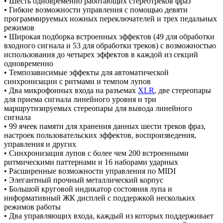
• Шесть одновременно работающих стереотреков фраз
• Гибкие возможности управления с помощью девяти
программируемых ножных переключателей и трех педальных
режимов
• Широкая подборка встроенных эффектов (49 для обработки
входного сигнала и 53 для обработки треков) с возможностью
использования до четырех эффектов в каждой из секций
одновременно
• Темпозависимые эффекты для автоматической
синхронизации с ритмами и темпом лупов
• Два микрофонных входа на разъемах
XLR
, две стереопары
для приема сигнала линейного уровня и три
маршрутизируемых стереопары для вывода линейного
сигнала
• 99 ячеек памяти для хранения данных шести треков фраз,
настроек пользовательских эффектов, воспроизведения,
управления и других
• Синхронизация лупов с более чем 200 встроенными
ритмическими паттернами и 16 наборами ударных
• Расширенные возможности управления по MIDI
• Элегантный прочный металлический корпус
• Большой круговой индикатор состояния лупа и
информативный ЖК дисплей с поддержкой нескольких
режимов работы
• Два управляющих входа, каждый из которых поддерживает