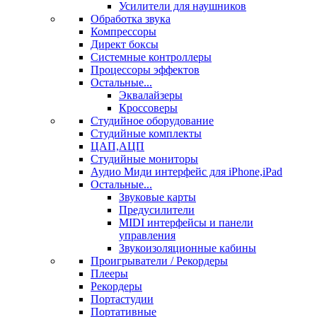
Усилители для наушников
Обработка звука
Компрессоры
Директ боксы
Системные контроллеры
Процессоры эффектов
Остальные...
Эквалайзеры
Кроссоверы
Студийное оборудование
Студийные комплекты
ЦАП,АЦП
Студийные мониторы
Аудио Миди интерфейс для iPhone,iPad
Остальные...
Звуковые карты
Предусилители
MIDI интерфейсы и панели
управления
Звукоизоляционные кабины
Проигрыватели / Рекордеры
Плееры
Рекордеры
Портастудии
Портативные