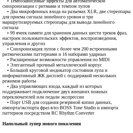
• Темпозависимые эффекты для автоматической
синхронизации с ритмами и темпом лупов
• Два микрофонных входа на разъемах XLR, две стереопары
для приема сигнала линейного уровня и три
маршрутизируемых стереопары для вывода линейного
сигнала
• 99 ячеек памяти для хранения данных шести треков фраз,
настроек пользовательских эффектов, воспроизведения,
управления и других
• Синхронизация лупов с более чем 200 встроенными
ритмическими паттернами и 16 наборами ударных
• Расширенные возможности управления по MIDI
• Элегантный прочный металлический корпус
• Большой круговой индикатор состояния лупа и
информативный ЖК дисплей с поддержкой нескольких
режимов работы
• Два управляющих входа, каждый из которых
поддерживает подключение двух внешних ножных
переключателей или педали экспрессии
• Порт USB для создания резервной копии данных,
импорта/экспорта фраз в/из BOSS Tone Studio и импорта
паттернов посредством RC Rhythm Converter
Напольный лупер нового поколения