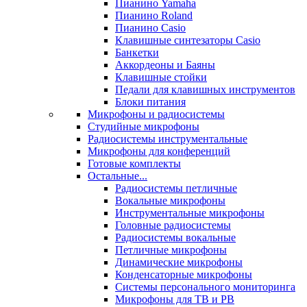
Пианино Yamaha
Пианино Roland
Пианино Casio
Клавишные синтезаторы Casio
Банкетки
Аккордеоны и Баяны
Клавишные стойки
Педали для клавишных инструментов
Блоки питания
Микрофоны и радиосистемы
Студийные микрофоны
Радиосистемы инструментальные
Микрофоны для конференций
Готовые комплекты
Остальные...
Радиосистемы петличные
Вокальные микрофоны
Инструментальные микрофоны
Головные радиосистемы
Радиосистемы вокальные
Петличные микрофоны
Динамические микрофоны
Конденсаторные микрофоны
Системы персонального мониторинга
Микрофоны для ТВ и РВ