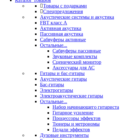
Каталог Товаров
Товары с подарками
Спецпредложения
Акустические системы и акустика
FBT класс А
Активная акустика
Пассивная акустика
Сабвуферы активные
Остальные...
Сабвуферы пассивные
Звуковые комплекты
Сценический монитор
Аксессуары для АС
Гитары и бас-гитары
Акустические гитары
Бас-гитары
Электрогитары
Электроакустические гитары
Остальные...
Набор начинающего гитариста
Гитарное усиление
Процессоры эффектов
Тюнеры и метрономы
Педали эффектов
Духовые инструменты