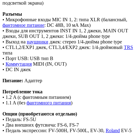
подсветкой экрана)
Разъемы
• Микрофонные входы MIC IN 1, 2: типа XLR (балансный,
фантомное питание
: DC 48В, 10 мА Max)
• Входы для инструментов INST IN 1, 2 джеки, MAIN OUT
джеки, SUB OUT 1, 2 джеки: 1/4-дюйма phone type
• Выход на
наушники
джек: стерео 1/4-дюйма phone type
• CTL1,2/EXP1 джек, CTL3,4/EXP2 джек: 1/4-дюймовый
TRS
типа
• Порт USB: USB тип B
•
Коммутация
MIDI (IN, OUT)
• DC IN джек
Питание:
Адаптер
Потребление тока
• 1.2 A (с фантомным питанием)
• 1.1 A (без
фантомного питания
)
Опции (приобретаются отдельно)
• Педаль: FS-5U
• Два внешних футсвича: FS-6, FS-7
• Педаль экспрессии: FV-500H, FV-500L, EV-30,
Roland
EV-5