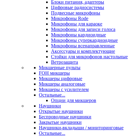
Блоки питания, адаптеры
Цифровые радиосистемы
Подвесные микрофоны
Микрофоны Rode
Микрофоны для караоке
Микрофоны для записи голоса
Микрофоны кардиоидные
Микрофоны суперкардиоидные
Микрофоны всенаправленные
Аксессуары и комплектующие
Стойки для микрофонов настольные
Ветрозащита
Микшерные пульты
FOH микшеры
Микшеры цифровые
Микшеры аналоговые
Микшеры с усилителем
Остальные...
Опции для микшеров
Наушники
Открытые наушники
Беспроводные наушники
Закрытые наушники
Наушники-вкладыши / мониторинговые
Остальные...