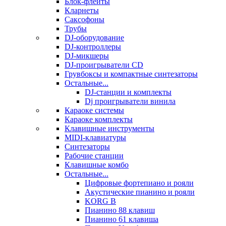
Блок-флейты
Кларнеты
Саксофоны
Трубы
DJ-оборудование
DJ-контроллеры
DJ-микшеры
DJ-проигрыватели CD
Грувбоксы и компактные синтезаторы
Остальные...
DJ-станции и комплекты
Dj проигрыватели винила
Караоке системы
Караоке комплекты
Клавишные инструменты
MIDI-клавиатуры
Синтезаторы
Рабочие станции
Клавишные комбо
Остальные...
Цифровые фортепиано и рояли
Акустические пианино и рояли
KORG B
Пианино 88 клавиш
Пианино 61 клавиша