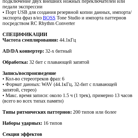
подключение двух внешних ножных переключателей или
педали экспрессии
• Порт USB для создания резервной копии данных, импорта/
экспорта фраз в/из
BOSS
Tone Studio и импорта паттернов
посредством RC Rhythm Converter
СПЕЦИФИКАЦИИ
Частота сэмплирования:
44.1кГц
AD/DA конвертер:
32-х битный
Обработка:
32 бит с плавающей запятой
Запись/воспроизведение
• Кол-во стереотреков фраз: 6
• Формат данных: WAV (44.1кГц, 32-бит с плавающей
запятой, стерео)
• Макс. время записи: около 1.5 ч (1 трек), примерно 13 часов
(всего во всех типах памяти)
Типы ритмических паттернов:
200 типов или более
Наборы ударных:
16 типов
Секция эффектов