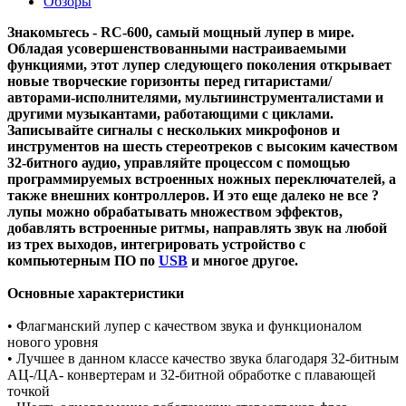
Обзоры
Знакомьтесь - RC-600, самый мощный лупер в мире.
Обладая усовершенствованными настраиваемыми
функциями, этот лупер следующего поколения открывает
новые творческие горизонты перед гитаристами/
авторами-исполнителями, мультиинструменталистами и
другими музыкантами, работающими с циклами.
Записывайте сигналы с нескольких микрофонов и
инструментов на шесть стереотреков с высоким качеством
32-битного аудио, управляйте процессом с помощью
программируемых встроенных ножных переключателей, а
также внешних контроллеров. И это еще далеко не все ?
лупы можно обрабатывать множеством эффектов,
добавлять встроенные ритмы, направлять звук на любой
из трех выходов, интегрировать устройство с
компьютерным ПО по
USB
и многое другое.
Основные характеристики
• Флагманский лупер с качеством звука и функционалом
нового уровня
• Лучшее в данном классе качество звука благодаря 32-битным
АЦ-/ЦА- конвертерам и 32-битной обработке с плавающей
точкой