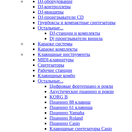
DJ-оборудование
DJ-контроллеры
DJ-микшеры
DJ-проигрыватели CD
Грувбоксы и компактные синтезаторы
Остальные...
DJ-станции и комплекты
Dj проигрыватели винила
Караоке системы
Караоке комплекты
Клавишные инструменты
MIDI-клавиатуры
Синтезаторы
Рабочие станции
Клавишные комбо
Остальные...
Цифровые фортепиано и рояли
Акустические пианино и рояли
KORG B
Пианино 88 клавиш
Пианино 61 клавиша
Пианино Yamaha
Пианино Roland
Пианино Casio
Клавишные синтезаторы Casio