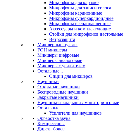
Микрофоны для караоке
Микрофоны для записи голоса
Микрофоны кардиоидные
Микрофоны суперкардиоидные
Микрофоны всенаправленные
Аксессуары и комплектующие
Стойки для микрофонов настольные
Ветрозащита
Микшерные пульты
FOH микшеры
Микшеры цифровые
Микшеры аналоговые
Микшеры с усилителем
Остальные...
Опции для микшеров
Наушники
Открытые наушники
Беспроводные наушники
Закрытые наушники
Наушники-вкладыши / мониторинговые
Остальные...
Усилители для наушников
Обработка звука
Компрессоры
Директ боксы