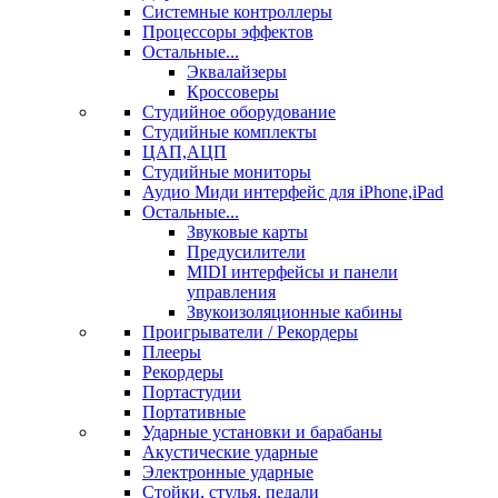
Системные контроллеры
Процессоры эффектов
Остальные...
Эквалайзеры
Кроссоверы
Студийное оборудование
Студийные комплекты
ЦАП,АЦП
Студийные мониторы
Аудио Миди интерфейс для iPhone,iPad
Остальные...
Звуковые карты
Предусилители
MIDI интерфейсы и панели
управления
Звукоизоляционные кабины
Проигрыватели / Рекордеры
Плееры
Рекордеры
Портастудии
Портативные
Ударные установки и барабаны
Акустические ударные
Электронные ударные
Стойки, стулья, педали