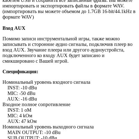
кабелем USB и сохранить все записанные фразы. Вы можете
импортировать и экспортировать файлы в формате WAV.
(импортировать вы можете объемом до 1.7GB 16-bit/44.1kHz в
формате WAV)
Вход AUX
Помимо записи инструментальной игры, также можно
записывать и сторонние аудио сигналы, подключив плеер во
вход AUX. Звучание плеера или другого аудиоустройста,
подключенного ко входу AUX будет записано и
смикшировано с Вашей игрой.
Спецификация:
Номинальный уровень входного сигнала
INST: -10 dBu
MIC: -50 dBu
AUX: -16 dBu
Входное полное сопротивление
INST: 1 оM
MIC: 4 kОм
AUX: 47 kОм
Номинальный уровень выходного сигнала
MAIN OUTPUT: -10 dBu
SUB OUTPUT: -10 dBu