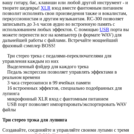
вашу гитару, бас, клавиши или любой другой инструмент - и
творите шедевры!
XLR
вход вместе фантомным питанием
позволит исполнять свои произведения также и вокалистам,
перкуссионистам и другим музыкантам. RC-300 позволяет
записывать до 3-х часов аудио во встроенную память с
использованием любых эффектов. С помощью
USB
порта вы
можете перенести все на компьютер (в формате WAV) для
дальнейшей работы с файлами. Встречайте мощнейший
фразовый сэмплер BOSS!
Три стерео трека с педалями-переключателями для
управления каждым из них
Выделенный фэйдер для каждого трека
Педаль экспрессии позволяет управлять эффектами в
реальном времени
3 часа стереозаписи в 99 ячейках памяти
16 встроенных эффектов, специально подобранных для
лупинга
микрофонный XLR вход с фантомным питанием
USB порт позволяет импортировать/экспортировать WAV
файлы
Три стерео трэка для лупинга
Создавайте, соединяйте и управляйте своими лупами с тремя