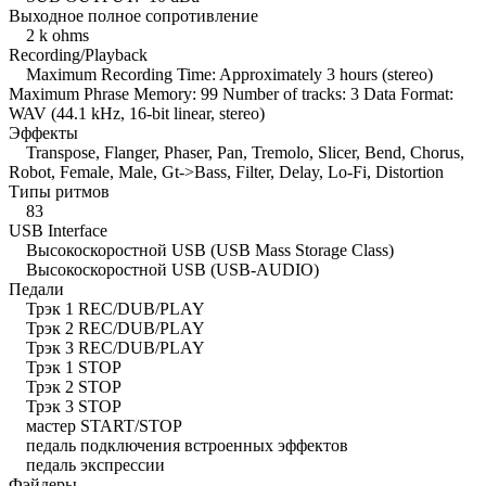
Выходное полное сопротивление
2 k ohms
Recording/Playback
Maximum Recording Time: Approximately 3 hours (stereo)
Maximum Phrase Memory: 99 Number of tracks: 3 Data Format:
WAV (44.1 kHz, 16-bit linear, stereo)
Эффекты
Transpose, Flanger, Phaser, Pan, Tremolo, Slicer, Bend, Chorus,
Robot, Female, Male, Gt->Bass, Filter, Delay, Lo-Fi, Distortion
Типы ритмов
83
USB Interface
Высокоскоростной USB (USB Mass Storage Class)
Высокоскоростной USB (USB-AUDIO)
Педали
Трэк 1 REC/DUB/PLAY
Трэк 2 REC/DUB/PLAY
Трэк 3 REC/DUB/PLAY
Трэк 1 STOP
Трэк 2 STOP
Трэк 3 STOP
мастер START/STOP
педаль подключения встроенных эффектов
педаль экспрессии
Фэйдеры