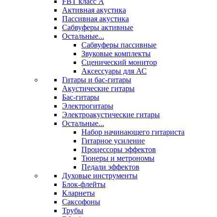
FBT класс А
Активная акустика
Пассивная акустика
Сабвуферы активные
Остальные...
Сабвуферы пассивные
Звуковые комплекты
Сценический монитор
Аксессуары для АС
Гитары и бас-гитары
Акустические гитары
Бас-гитары
Электрогитары
Электроакустические гитары
Остальные...
Набор начинающего гитариста
Гитарное усиление
Процессоры эффектов
Тюнеры и метрономы
Педали эффектов
Духовые инструменты
Блок-флейты
Кларнеты
Саксофоны
Трубы