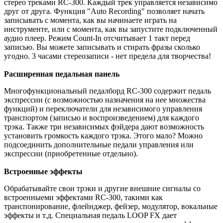
стерео треками RC-300. Каждый трек управляется независимо
друг от друга. Функция "Auto Recording" позволяет начать
записывать с момента, как вы начинаете играть на
инструменте, или с момента, как вы запустите подключенный
аудио плеер. Режим Count-In отсчитывает 1 такт перед
записью. Вы можете записывать и стирать фразы сколько
угодно. 3 часами стереозаписи - нет предела для творчества!
Расширенная педальная панель
Многофункциональный педалборд RC-300 содержит педаль
экспрессии (с возможностью назначения на нее множества
функций) и переключатели для независимого управления
транспортом (записью и воспроизведением) для каждого
трэка. Также три независимых фэйдера дают возможность
установить громкость каждого трэка. Этого мало? Можно
подсоединить дополнительные педали управления или
экспрессии (приобретенные отдельно).
Встроенные эффекты
Обрабатывайте свои трэки и другие внешние сигналы со
встроенныеми эффектами RC-300, такими как
транспонирование, флейнджер, фейзер, модулятор, вокальные
эффекты и т.д. Специальная педаль LOOP FX дает