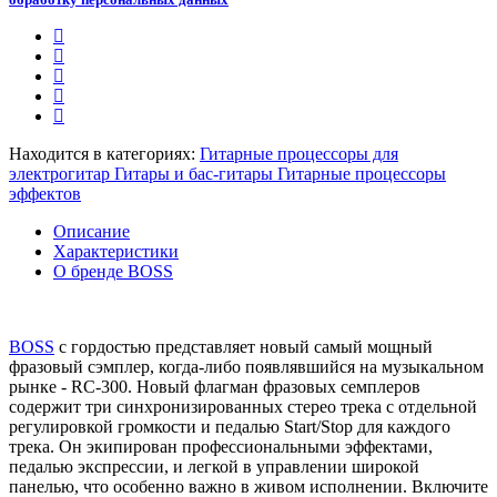
Находится в категориях:
Гитарные процессоры для
электрогитар
Гитары и бас-гитары
Гитарные процессоры
эффектов
Описание
Характеристики
О бренде BOSS
BOSS
с гордостью представляет новый самый мощный
фразовый сэмплер, когда-либо появлявшийся на музыкальном
рынке - RC-300. Новый флагман фразовых семплеров
содержит три синхронизированных стерео трека с отдельной
регулировкой громкости и педалью Start/Stop для каждого
трека. Он экипирован профессиональными эффектами,
педалью экспрессии, и легкой в управлении широкой
панелью, что особенно важно в живом исполнении. Включите