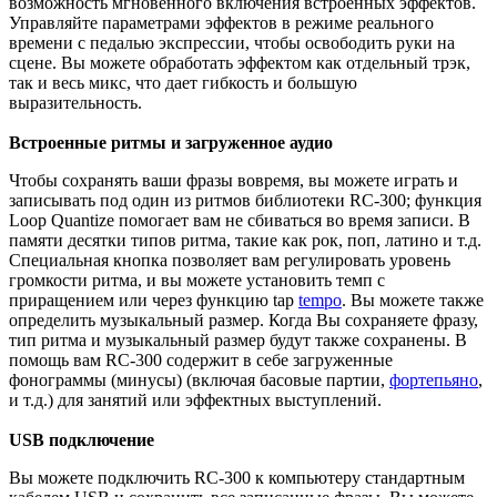
возможность мгновенного включения встроенных эффектов.
Управляйте параметрами эффектов в режиме реального
времени с педалью экспрессии, чтобы освободить руки на
сцене. Вы можете обработать эффектом как отдельный трэк,
так и весь микс, что дает гибкость и большую
выразительность.
Встроенные ритмы и загруженное аудио
Чтобы сохранять ваши фразы вовремя, вы можете играть и
записывать под один из ритмов библиотеки RC-300; функция
Loop Quantize помогает вам не сбиваться во время записи. В
памяти десятки типов ритма, такие как рок, поп, латино и т.д.
Специальная кнопка позволяет вам регулировать уровень
громкости ритма, и вы можете установить темп с
приращением или через функцию tap
tempo
. Вы можете также
определить музыкальный размер. Когда Вы сохраняете фразу,
тип ритма и музыкальный размер будут также сохранены. В
помощь вам RC-300 содержит в себе загруженные
фонограммы (минусы) (включая басовые партии,
фортепьяно
,
и т.д.) для занятий или эффектных выступлений.
USB подключение
Вы можете подключить RC-300 к компьютеру стандартным