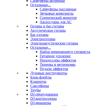
Сабвуферы активные
Остальные...
Сабвуферы пассивные
Звуковые комплекты
Сценический монитор
Аксессуары для АС
Гитары и бас-гитары
Акустические гитары
Бас-гитары
Электрогитары
Электроакустические гитары
Остальные...
Набор начинающего гитариста
Гитарное усиление
Процессоры эффектов
Тюнеры и метрономы
Педали эффектов
Духовые инструменты
Блок-флейты
Кларнеты
Саксофоны
Трубы
DJ-оборудование
DJ-контроллеры
DJ-микшеры