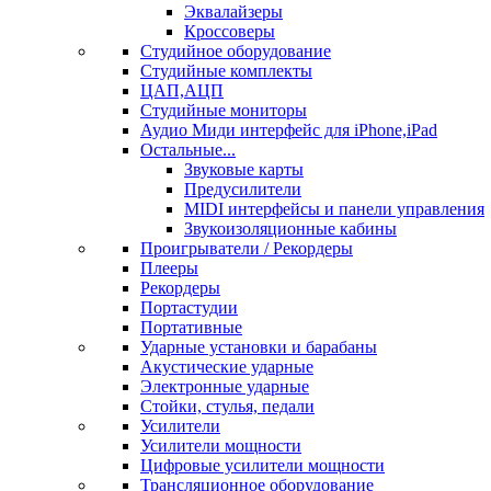
Эквалайзеры
Кроссоверы
Студийное оборудование
Студийные комплекты
ЦАП,АЦП
Студийные мониторы
Аудио Миди интерфейс для iPhone,iPad
Остальные...
Звуковые карты
Предусилители
MIDI интерфейсы и панели управления
Звукоизоляционные кабины
Проигрыватели / Рекордеры
Плееры
Рекордеры
Портастудии
Портативные
Ударные установки и барабаны
Акустические ударные
Электронные ударные
Стойки, стулья, педали
Усилители
Усилители мощности
Цифровые усилители мощности
Трансляционное оборудование