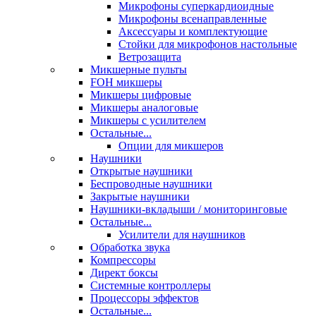
Микрофоны суперкардиоидные
Микрофоны всенаправленные
Аксессуары и комплектующие
Стойки для микрофонов настольные
Ветрозащита
Микшерные пульты
FOH микшеры
Микшеры цифровые
Микшеры аналоговые
Микшеры с усилителем
Остальные...
Опции для микшеров
Наушники
Открытые наушники
Беспроводные наушники
Закрытые наушники
Наушники-вкладыши / мониторинговые
Остальные...
Усилители для наушников
Обработка звука
Компрессоры
Директ боксы
Системные контроллеры
Процессоры эффектов
Остальные...