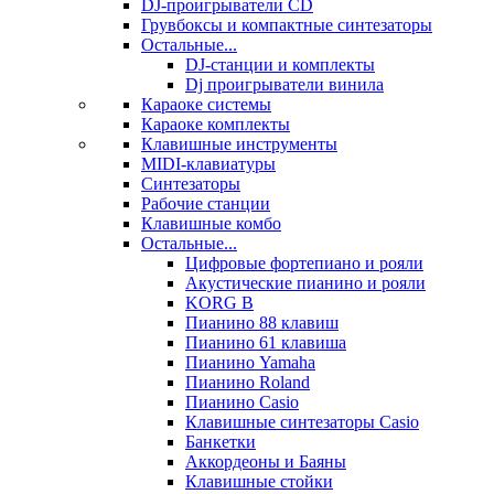
DJ-проигрыватели CD
Грувбоксы и компактные синтезаторы
Остальные...
DJ-станции и комплекты
Dj проигрыватели винила
Караоке системы
Караоке комплекты
Клавишные инструменты
MIDI-клавиатуры
Синтезаторы
Рабочие станции
Клавишные комбо
Остальные...
Цифровые фортепиано и рояли
Акустические пианино и рояли
KORG B
Пианино 88 клавиш
Пианино 61 клавиша
Пианино Yamaha
Пианино Roland
Пианино Casio
Клавишные синтезаторы Casio
Банкетки
Аккордеоны и Баяны
Клавишные стойки