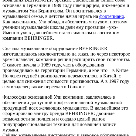
основана в Германии в 1989 году швейцарцем, инженером и
музыкантом Ули Берингером. Он воспитывался в
музыкальной семье, в детстве начал играть на
фортепиано
.
Как выяснилось, Ули обладал абсолютным слухом, поэтому
ученики музыкальной школы дали ему прозвище «ухо».
Именно ухо в дальнейшем стало символом и логотипом
компании BEHRINGER.
Сначала музыкальное оборудование BEHRINGER
изготавливалось исключительно на заказ, но через некоторое
время владелец компании решил расширить свои горизонты.
С самого начала в 1989 году, часть оборудования
производилась на территории Германии, а кое-что – в Китае.
Но через год всё производство переместилось в Китай, с
целью для снижения стоимости производства. А в 1997 году
сам владелец также переехал в Гонконг.
Философия основанной Ули компании, заключалась в
обеспечении доступной профессиональной музыкальной
продукцией всех желающих музыкантов. В дальнейшем это
сформировало мантру бренда BEHRINGER: двойные
возможности за полцены и создало целый рынок
полупрофессиональной техники для домашней записи
музыки.
Сейчас музыкальные инструменты и звуковое оборудование