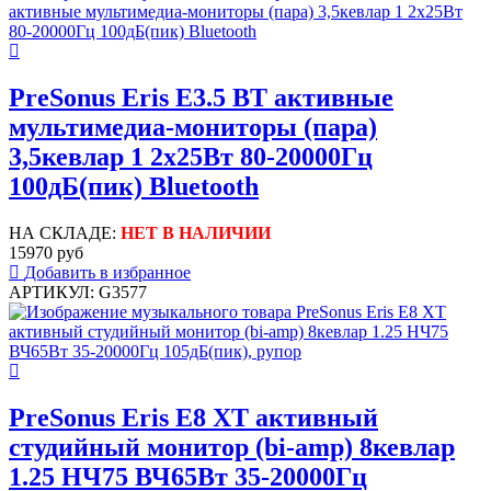
PreSonus Eris E3.5 BT активные
мультимедиа-мониторы (пара)
3,5кевлар 1 2x25Вт 80-20000Гц
100дБ(пик) Bluetooth
НА СКЛАДЕ:
НЕТ В НАЛИЧИИ
15970 руб
Добавить в избранное
АРТИКУЛ: G3577
PreSonus Eris E8 XT активный
студийный монитор (bi-amp) 8кевлар
1.25 НЧ75 ВЧ65Вт 35-20000Гц