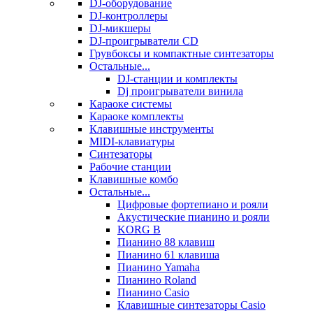
DJ-оборудование
DJ-контроллеры
DJ-микшеры
DJ-проигрыватели CD
Грувбоксы и компактные синтезаторы
Остальные...
DJ-станции и комплекты
Dj проигрыватели винила
Караоке системы
Караоке комплекты
Клавишные инструменты
MIDI-клавиатуры
Синтезаторы
Рабочие станции
Клавишные комбо
Остальные...
Цифровые фортепиано и рояли
Акустические пианино и рояли
KORG B
Пианино 88 клавиш
Пианино 61 клавиша
Пианино Yamaha
Пианино Roland
Пианино Casio
Клавишные синтезаторы Casio