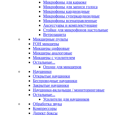
Микрофоны для караоке
Микрофоны для записи голоса
Микрофоны кардиоидные
Микрофоны суперкардиоидные
Микрофоны всенаправленные
Аксессуары и комплектующие
Стойки для микрофонов настольные
Ветрозащита
Микшерные пульты
FOH микшеры
Микшеры цифровые
Микшеры аналоговые
Микшеры с усилителем
Остальные...
Опции для микшеров
Наушники
Открытые наушники
Беспроводные наушники
Закрытые наушники
Наушники-вкладыши / мониторинговые
Остальные...
Усилители для наушников
Обработка звука
Компрессоры
Директ боксы