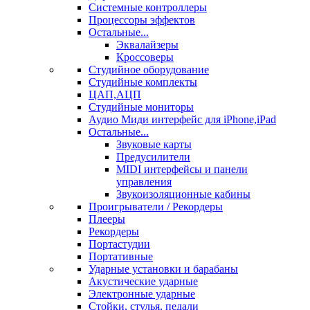
Системные контроллеры
Процессоры эффектов
Остальные...
Эквалайзеры
Кроссоверы
Студийное оборудование
Студийные комплекты
ЦАП,АЦП
Студийные мониторы
Аудио Миди интерфейс для iPhone,iPad
Остальные...
Звуковые карты
Предусилители
MIDI интерфейсы и панели
управления
Звукоизоляционные кабины
Проигрыватели / Рекордеры
Плееры
Рекордеры
Портастудии
Портативные
Ударные установки и барабаны
Акустические ударные
Электронные ударные
Стойки, стулья, педали