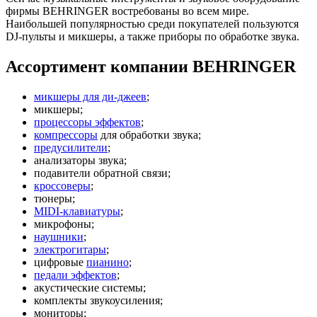
фирмы BEHRINGER востребованы во всем мире.
Наибольшей популярностью среди покупателей пользуются
DJ-пульты и микшеры, а также приборы по обработке звука.
Ассортимент компании BEHRINGER
микшеры для ди-джеев
;
микшеры;
процессоры эффектов
;
компрессоры
для обработки звука;
предусилители
;
анализаторы звука;
подавители обратной связи;
кроссоверы
;
тюнеры;
MIDI-клавиатуры
;
микрофоны;
наушники
;
электрогитары
;
цифровые
пианино
;
педали эффектов
;
акустические системы;
комплекты звукоусиления;
мониторы;