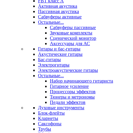
FBT класс А
Активная акустика
Пассивная акустика
Сабвуферы активные
Остальные...
Сабвуферы пассивные
Звуковые комплекты
Сценический монитор
Аксессуары для АС
Гитары и бас-гитары
Акустические гитары
Бас-гитары
Электрогитары
Электроакустические гитары
Остальные...
Набор начинающего гитариста
Гитарное усиление
Процессоры эффектов
Тюнеры и метрономы
Педали эффектов
Духовые инструменты
Блок-флейты
Кларнеты
Саксофоны
Трубы