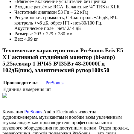
«Мягкое» включение усилителей без щелчка
Входные разъёмы: RCA, Балансные ¼” TRS и XLR
Частотный диапазон 53 Гц – 22 кГц
Регулировки: громкость, СЧ-контроль +/-6 дБ, ВЧ-
контроль +/-6 дБ, обрез НЧ - нет/80/100 Гц,
Акустическое поле - нет/-2/-4 дБ
Размеры: 203 x 229 x 280 мм
Вес: 4,99 кг
Технические характеристики PreSonus Eris E5
XT активный студийный монитор (bi-amp)
5,25кевлар 1 НЧ45 ВЧ35Вт 48-20000Гц
102дБ(пик), эллиптический рупор100х50
Производитель:
PreSonus
Единица измерения
шт
Компания
PreSonus
Audio Electronics известна
аудиоинженерам, музыкантам и вообще всем увлеченным
звуком людям как производитель профессионального
звукового оборудования по доступным ценам. Отдел продаж,
разработчики, служба поддержки PreSonus — это люди,