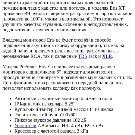
лишних отражений от горизонтальных поверхностей
помещения, таких как стол или потолок, в моделях Eris XT
применён ВЧ рупор, с широким раскрытием в горизонтальной
плоскости до 100° и узким в вертикальной. Это позволяет
улучшить качество звучания, особенно в неподготовленных,
недостаточно заглушенных помещениях.
Владелец мониторов Eris не будет стеснён в способе
подключения акустики к своему оборудованию, так как на
задней панели предусмотрены все типы разъёмов, как
небалансные RCA, так и балансные
TRS
-Jack и
XLR
.
Модель PreSonus Eris E5 наиболее популярный размер
мониторов с динамиками 5” подходит для контроля и
прослушивания фонограмм в различных музыкальных стилях.
Порт фазоинвертора расположен на передней панели, что
позволяет использовать колонку как полочную.
Активный студийный монитор ближнего поля
НЧ-динамик из кевлара 5,25”
Купольный твитер с низкой массой 1” из шёлка
Эллиптический рупор100х60°
Пиковое звуковое давление 102 дБ
Усилители
АВ-класса: НЧ- 45 Вт, ВЧ-35 Вт
Кроссовер с частотой раздела 3 кГц