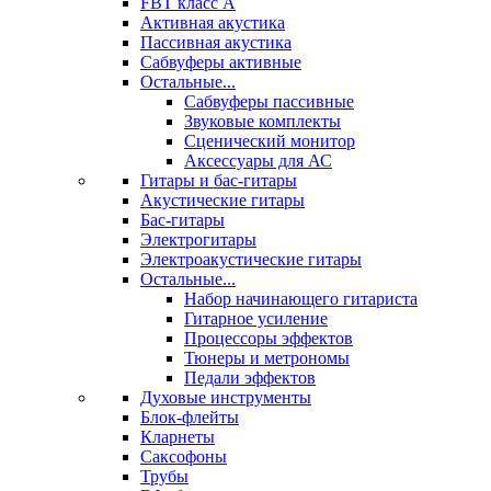
FBT класс А
Активная акустика
Пассивная акустика
Сабвуферы активные
Остальные...
Сабвуферы пассивные
Звуковые комплекты
Сценический монитор
Аксессуары для АС
Гитары и бас-гитары
Акустические гитары
Бас-гитары
Электрогитары
Электроакустические гитары
Остальные...
Набор начинающего гитариста
Гитарное усиление
Процессоры эффектов
Тюнеры и метрономы
Педали эффектов
Духовые инструменты
Блок-флейты
Кларнеты
Саксофоны
Трубы