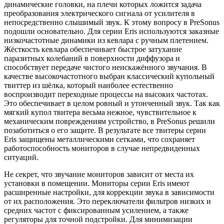
динамические головки, на плечи которых ложится задача
преобразования электрического сигнала от усилителя в
непосредственно слышимый звук. К этому вопросу в PreSonus
подошли основательно. Для серии Eris используются заказные
низкочастотные динамики из кевлара с ручным плетением.
Жёсткость кевлара обеспечивает быстрое затухание
паразитных колебаний в поверхности диффузора и
способствует передаче чистого неискажённого звучания. В
качестве высокочастотного выбран классический купольный
твиттер из шёлка, который наиболее естественно
воспроизводит переходные процессы на высоких частотах.
Это обеспечивает в целом ровный и утонченный звук. Так как
мягкий купол твитера весьма нежное, чувствительное к
механическим повреждениям устройство, в PreSonus решили
позаботиться о его защите. В результате все твитеры серии
Eris защищены металлическими сетками, что сохраняет
работоспособность мониторов в случае непредвиденных
ситуаций.
Не секрет, что звучание мониторов зависит от места их
установки в помещении. Мониторы серии Eris имеют
расширенные настройки, для коррекции звука в зависимости
от их расположения. Это переключатели фильтров низких и
средних частот с фиксированным усилением, а также
регуляторы для точной подстройки. Для минимизации