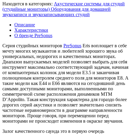
Находится в категориях:
Акустические системы для студий
(студийные мониторы)
Оборудования для домашней
звукозаписи и звукозаписывающих студий
Описание
Характеристики
О бренде PreSonus
Серия студийных мониторов
PreSonus
Eris воплощает в себе
мечту многих музыкантов и любителей хорошего звука об
универсальных, недорогих и качественных мониторах.
Диапазон выпускаемых моделей позволяет выбрать для себя
инструмент максимально соответствующий задачам, начиная
от компьютерных колонок для модели E3.5 и заканчивая
полноценным контролем среднего поля для мониторов E8. А
такие модели как E44 и E66 являются на сегодняшний день
самыми доступными мониторами, выполненными по
симметричной схеме расположения динамиков MTM
D’Appolito. Такая конструкция характерна для гораздо более
дорогих серий акустики и позволяет значительно снизить
частотные неравномерности в диаграмме направленности
мониторов. Проще говоря, при перемещении перед
мониторами не происходит изменения в окраске звучания.
Залог качественного саунда это в первую очередь