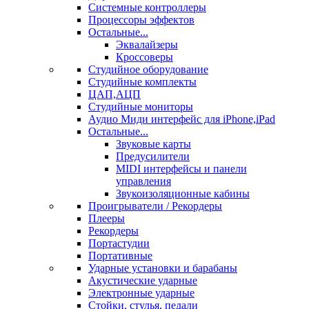
Системные контроллеры
Процессоры эффектов
Остальные...
Эквалайзеры
Кроссоверы
Студийное оборудование
Студийные комплекты
ЦАП,АЦП
Студийные мониторы
Аудио Миди интерфейс для iPhone,iPad
Остальные...
Звуковые карты
Предусилители
MIDI интерфейсы и панели
управления
Звукоизоляционные кабины
Проигрыватели / Рекордеры
Плееры
Рекордеры
Портастудии
Портативные
Ударные установки и барабаны
Акустические ударные
Электронные ударные
Стойки, стулья, педали