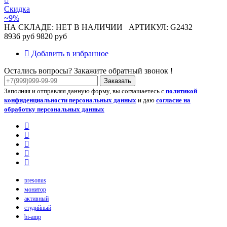
Скидка
~9%
НА СКЛАДЕ: НЕТ В НАЛИЧИИ
АРТИКУЛ: G2432
8936 руб
9820 руб
Добавить в избранное
Остались вопросы? Закажите обратный звонок !
Заказать
Заполняя и отправляя данную форму, вы соглашаетесь с
политикой
конфиденциальности персональных данных
и даю
согласие на
обработку персональных данных
presonus
монитор
активный
студийный
bi-amp