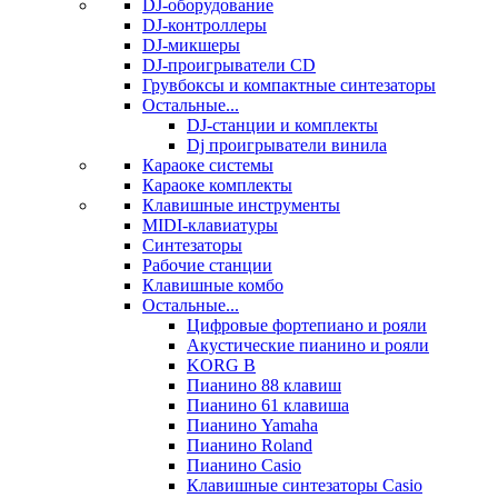
DJ-оборудование
DJ-контроллеры
DJ-микшеры
DJ-проигрыватели CD
Грувбоксы и компактные синтезаторы
Остальные...
DJ-станции и комплекты
Dj проигрыватели винила
Караоке системы
Караоке комплекты
Клавишные инструменты
MIDI-клавиатуры
Синтезаторы
Рабочие станции
Клавишные комбо
Остальные...
Цифровые фортепиано и рояли
Акустические пианино и рояли
KORG B
Пианино 88 клавиш
Пианино 61 клавиша
Пианино Yamaha
Пианино Roland
Пианино Casio
Клавишные синтезаторы Casio