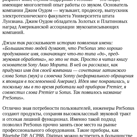
имеющие многолетний опыт работы со звуком. Основатель
компании Джим Оудом — музыкант, продюсер, выпускник
электротехнического факультета Университета штата
Луизиана. Джим Оудом обладатель Золотых и Платиновых
наград Американской ассоциации звукозаписывающих
компаний.
Джим так рассказывает историю появления имени:
«Большинство людей думают, что PreSonus это хорошо
продуманное имя, означающее что-то типа «до-, пред-
звуковая обработка», но это не так. Просто я читал книгу
основателя Sony Акио Морита. В ней он рассказал, как
придумал имя для своей компании — сочетание латинского
слова Sonus (звук) и словечка Sonny (неформального обращения
к японцам в послевоенной Америке). Идея мне понравилась, и
поскольку мы в то время работали над прибором Premier, я
совместил слова Premier и Sonus. Так появилось название
PreSonus».
Отлично зная потребности пользователей, инженеры PreSonus
создают продукты, сохраняя высококлассный звуковой тракт
и отсекая лишний функционал. Именно такой подход
позволил PreSonus прочно занять свое место на рынке
профессионального оборудования. Такие приборы, как
Bluetube DP, ACP88, Digimax можно встретить в большинстве