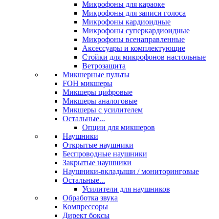
Микрофоны для караоке
Микрофоны для записи голоса
Микрофоны кардиоидные
Микрофоны суперкардиоидные
Микрофоны всенаправленные
Аксессуары и комплектующие
Стойки для микрофонов настольные
Ветрозащита
Микшерные пульты
FOH микшеры
Микшеры цифровые
Микшеры аналоговые
Микшеры с усилителем
Остальные...
Опции для микшеров
Наушники
Открытые наушники
Беспроводные наушники
Закрытые наушники
Наушники-вкладыши / мониторинговые
Остальные...
Усилители для наушников
Обработка звука
Компрессоры
Директ боксы