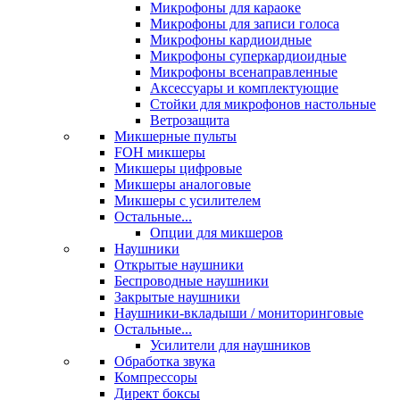
Микрофоны для караоке
Микрофоны для записи голоса
Микрофоны кардиоидные
Микрофоны суперкардиоидные
Микрофоны всенаправленные
Аксессуары и комплектующие
Стойки для микрофонов настольные
Ветрозащита
Микшерные пульты
FOH микшеры
Микшеры цифровые
Микшеры аналоговые
Микшеры с усилителем
Остальные...
Опции для микшеров
Наушники
Открытые наушники
Беспроводные наушники
Закрытые наушники
Наушники-вкладыши / мониторинговые
Остальные...
Усилители для наушников
Обработка звука
Компрессоры
Директ боксы