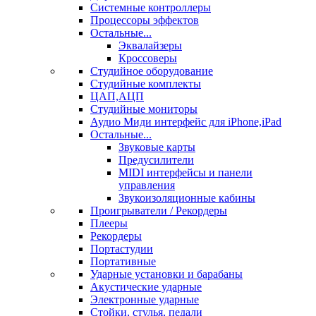
Системные контроллеры
Процессоры эффектов
Остальные...
Эквалайзеры
Кроссоверы
Студийное оборудование
Студийные комплекты
ЦАП,АЦП
Студийные мониторы
Аудио Миди интерфейс для iPhone,iPad
Остальные...
Звуковые карты
Предусилители
MIDI интерфейсы и панели
управления
Звукоизоляционные кабины
Проигрыватели / Рекордеры
Плееры
Рекордеры
Портастудии
Портативные
Ударные установки и барабаны
Акустические ударные
Электронные ударные
Стойки, стулья, педали