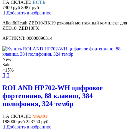
НА СКЛАДЕ:
ЕСТЬ
7909 руб
8987 руб
Добавить в избранное
Allen&Heath ZED10-RK19 рэковый монтажный комплект для
ZED10, ZED10FX
АРТИКУЛ: 00000096314
New
Sale
~15%
ROLAND HP702-WH цифровое
фортепиано, 88 клавиш, 384
полифония, 324 тембр
НА СКЛАДЕ:
МАЛО
188000 руб
223750 руб
Добавить в избранное