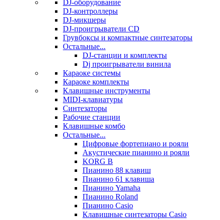
DJ-оборудование
DJ-контроллеры
DJ-микшеры
DJ-проигрыватели CD
Грувбоксы и компактные синтезаторы
Остальные...
DJ-станции и комплекты
Dj проигрыватели винила
Караоке системы
Караоке комплекты
Клавишные инструменты
MIDI-клавиатуры
Синтезаторы
Рабочие станции
Клавишные комбо
Остальные...
Цифровые фортепиано и рояли
Акустические пианино и рояли
KORG B
Пианино 88 клавиш
Пианино 61 клавиша
Пианино Yamaha
Пианино Roland
Пианино Casio
Клавишные синтезаторы Casio