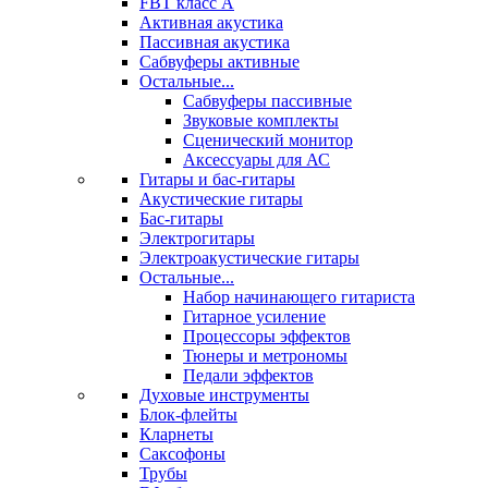
FBT класс А
Активная акустика
Пассивная акустика
Сабвуферы активные
Остальные...
Сабвуферы пассивные
Звуковые комплекты
Сценический монитор
Аксессуары для АС
Гитары и бас-гитары
Акустические гитары
Бас-гитары
Электрогитары
Электроакустические гитары
Остальные...
Набор начинающего гитариста
Гитарное усиление
Процессоры эффектов
Тюнеры и метрономы
Педали эффектов
Духовые инструменты
Блок-флейты
Кларнеты
Саксофоны
Трубы