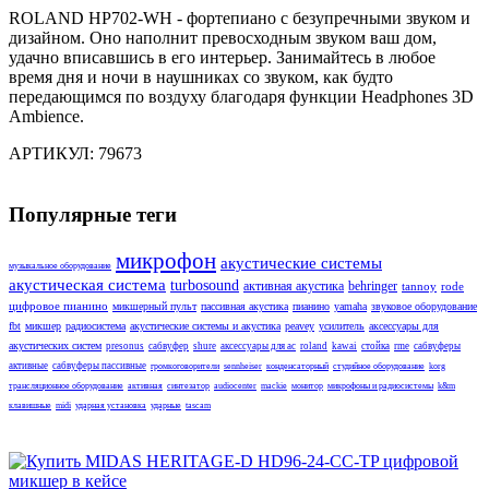
ROLAND HP702-WH - фортепиано с безупречными звуком и
дизайном. Оно наполнит превосходным звуком ваш дом,
удачно вписавшись в его интерьер. Занимайтесь в любое
время дня и ночи в наушниках со звуком, как будто
передающимся по воздуху благодаря функции Headphones 3D
Ambience.
АРТИКУЛ: 79673
Популярные теги
микрофон
акустические системы
музыкальное оборудование
акустическая система
turbosound
активная акустика
behringer
tannoy
rode
цифровое пианино
микшерный пульт
пассивная акустика
пианино
yamaha
звуковое оборудование
fbt
микшер
радиосистема
акустические системы и акустика
peavey
усилитель
аксессуары для
акустических систем
presonus
сабвуфер
shure
аксессуары для ас
roland
kawai
стойка
rme
сабвуферы
активные
сабвуферы пассивные
громкоговорители
sennheiser
конденсаторный
студийное оборудование
korg
трансляционное оборудование
активная
синтезатор
audiocenter
mackie
монитор
микрофоны и радиосистемы
k&m
клавишные
midi
ударная установка
ударные
tascam