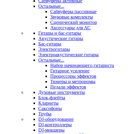
Сабвуферы активные
Остальные...
Сабвуферы пассивные
Звуковые комплекты
Сценический монитор
Аксессуары для АС
Гитары и бас-гитары
Акустические гитары
Бас-гитары
Электрогитары
Электроакустические гитары
Остальные...
Набор начинающего гитариста
Гитарное усиление
Процессоры эффектов
Тюнеры и метрономы
Педали эффектов
Духовые инструменты
Блок-флейты
Кларнеты
Саксофоны
Трубы
DJ-оборудование
DJ-контроллеры
DJ-микшеры