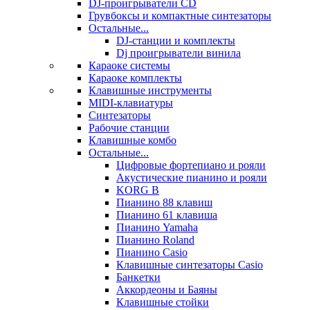
DJ-проигрыватели CD
Грувбоксы и компактные синтезаторы
Остальные...
DJ-станции и комплекты
Dj проигрыватели винила
Караоке системы
Караоке комплекты
Клавишные инструменты
MIDI-клавиатуры
Синтезаторы
Рабочие станции
Клавишные комбо
Остальные...
Цифровые фортепиано и рояли
Акустические пианино и рояли
KORG B
Пианино 88 клавиш
Пианино 61 клавиша
Пианино Yamaha
Пианино Roland
Пианино Casio
Клавишные синтезаторы Casio
Банкетки
Аккордеоны и Баяны
Клавишные стойки