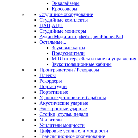
Эквалайзеры
Кроссоверы
Студийное оборудование
Студийные комплекты
ЦАП,АЦП
Студийные мониторы
Аудио Миди интерфейс для iPhone,iPad
Остальные...
Звуковые карты
Предусилители
MIDI интерфейсы и панели управления
Звукоизоляционные кабины
Проигрыватели / Рекордеры
Плееры
Рекордеры
Портастудии
Портативные
Ударные установки и барабаны
Акустические ударные
Электронные ударные
Стойки, стулья, педали
Усилители
Усилители мощности
Цифровые усилители мощности
Трансляционное оборудование