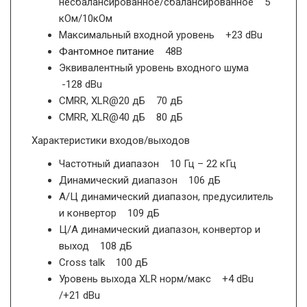
несбалансированное/сбалансированное 5
кОм/10кОм
Максимальный входной уровень +23 dBu
Фантомное питание
48В
Эквивалентный уровень входного шума
-128 dBu
CMRR, XLR@20 дБ 70 дБ
CMRR, XLR@40 дБ 80 дБ
Характеристики входов/выходов
Частотный диапазон 10 Гц – 22 кГц
Динамический диапазон 106 дБ
А/Ц динамический диапазон, предусилитель
и конвертор 109 дБ
Ц/А динамический диапазон, конвертор и
выход 108 дБ
Cross talk 100 дБ
Уровень выхода XLR норм/макс +4 dBu
/+21 dBu