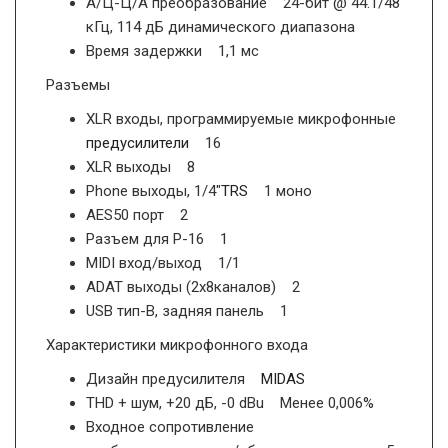
А/Ц-Ц/А преобразование 24-бит @ 44.1/48
кГц, 114 дБ динамического диапазона
Время задержки 1,1 мс
Разъемы
XLR входы, программируемые микрофонные
предусилители
16
XLR выходы 8
Phone выходы, 1/4"
TRS
1 моно
AES50 порт 2
Разъем для Р-16 1
MIDI вход/выход 1/1
ADAT выходы (2х8каналов) 2
USB тип-В, задняя панель 1
Характеристики микрофонного входа
Дизайн предусилителя
MIDAS
THD + шум, +20 дБ, -0 dBu Менее 0,006%
Входное сопротивление