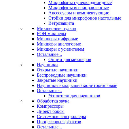
Микрофоны суперкардиоидные
Микрофоны всенаправленные
Аксессуары и комплектующие
Стойки для микрофонов настольные
Ветрозащита
Микшерные пульты
FOH микшеры
Микшеры цифровые
Микшеры аналоговые
Микшеры с усилителем
Остальные...
Опции для микшеров
Наушники
Открытые наушники
Беспроводные наушники
Закрытые наушники
Наушники-вкладыши / мониторинговые
Остальные...
Усилители для наушников
Обработка звука
Компрессоры
Директ боксы
Системные контроллеры
Процессоры эффектов
Остальные...