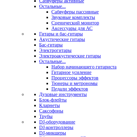
Сабвуферы активные
Остальные...
Сабвуферы пассивные
Звуковые комплекты
Сценический монитор
Аксессуары для АС
Гитары и бас-гитары
Акустические гитары
Бас-гитары
Электрогитары
Электроакустические гитары
Остальные...
Набор начинающего гитариста
Гитарное усиление
Процессоры эффектов
Тюнеры и метрономы
Педали эффектов
Духовые инструменты
Блок-флейты
Кларнеты
Саксофоны
Трубы
DJ-оборудование
DJ-контроллеры
DJ-микшеры