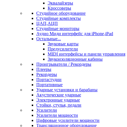
Эквалайзеры
Кроссоверы
Студийное оборудование
Студийные комплекты
ЦАП,АЦП
Студийные мониторы
Аудио Миди интерфейс для iPhone,iPad
Остальные...
Звуковые карты
Предусилители
MIDI интерфейсы и панели управления
Звукоизоляционные кабины
Проигрыватели / Рекордеры
Плееры
Рекордеры
Портастудии
Портативные
Ударные установки и барабаны
Акустические ударные
Электронные ударные
Стойки, стулья, педали
Усилители
Усилители мощности
Цифровые усилители мощности
Трансляционное оборудование