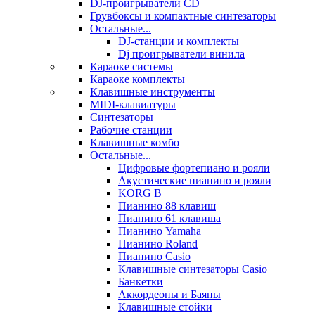
DJ-проигрыватели CD
Грувбоксы и компактные синтезаторы
Остальные...
DJ-станции и комплекты
Dj проигрыватели винила
Караоке системы
Караоке комплекты
Клавишные инструменты
MIDI-клавиатуры
Синтезаторы
Рабочие станции
Клавишные комбо
Остальные...
Цифровые фортепиано и рояли
Акустические пианино и рояли
KORG B
Пианино 88 клавиш
Пианино 61 клавиша
Пианино Yamaha
Пианино Roland
Пианино Casio
Клавишные синтезаторы Casio
Банкетки
Аккордеоны и Баяны
Клавишные стойки