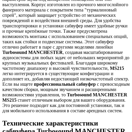
выступления. Корпус изготовлен из прочного многослойного
фанерного материала с покрытием типа "турмалиновый
спрей", который защищает устройство от механических
повреждений и воздействия внешней среды. Для удобства
транспортировки и установки сабвуфер имеет удобные ручки
и прочные крепёжные точки. Также предусмотрена
возможность монтажа с использованием специальных опций,
таких как стойки и подвесные системы. Этот сабвуфер
отлично работает в паре с другими моделями линейки
Turbosound MANCHESTER
, создавая масштабированные
аудиосистемы для любых задач: от небольших мероприятий до
крупных музыкальных фестивалей. Благодаря широкому
частотному диапазону и высокой чувствительности,
MS215
легко интегрируется в существующие конфигурации и
дополняет их, добавляя недостающий низкочастотный спектр.
Если вы ищете
профессиональный сабвуфер
с превосходным
качеством сборки, мощным звучанием и расширенными
возможностями управления, то
Turbosound MANCHESTER
MS215
станет отличным выбором для вашего оборудования.
Это решение подходит как для постоянной установки, так и
для мобильного использования в составе арендных систем.
Технические характеристики
сабвуфера Turbosound MANCHESTER