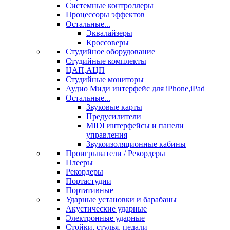
Системные контроллеры
Процессоры эффектов
Остальные...
Эквалайзеры
Кроссоверы
Студийное оборудование
Студийные комплекты
ЦАП,АЦП
Студийные мониторы
Аудио Миди интерфейс для iPhone,iPad
Остальные...
Звуковые карты
Предусилители
MIDI интерфейсы и панели
управления
Звукоизоляционные кабины
Проигрыватели / Рекордеры
Плееры
Рекордеры
Портастудии
Портативные
Ударные установки и барабаны
Акустические ударные
Электронные ударные
Стойки, стулья, педали