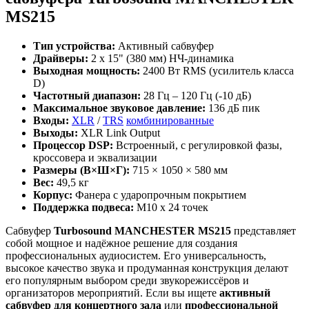
MS215
Тип устройства:
Активный сабвуфер
Драйверы:
2 х 15" (380 мм) НЧ-динамика
Выходная мощность:
2400 Вт RMS (усилитель класса
D)
Частотный диапазон:
28 Гц – 120 Гц (-10 дБ)
Максимальное звуковое давление:
136 дБ пик
Входы:
XLR
/
TRS
комбинированные
Выходы:
XLR Link Output
Процессор DSP:
Встроенный, с регулировкой фазы,
кроссовера и эквализации
Размеры (В×Ш×Г):
715 × 1050 × 580 мм
Вес:
49,5 кг
Корпус:
Фанера с ударопрочным покрытием
Поддержка подвеса:
M10 x 24 точек
Сабвуфер
Turbosound MANCHESTER MS215
представляет
собой мощное и надёжное решение для создания
профессиональных аудиосистем. Его универсальность,
высокое качество звука и продуманная конструкция делают
его популярным выбором среди звукорежиссёров и
организаторов мероприятий. Если вы ищете
активный
сабвуфер для концертного зала
или
профессиональной