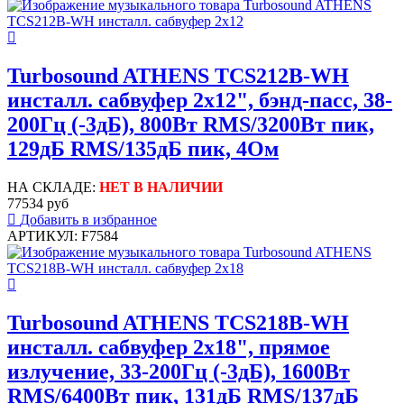
Turbosound ATHENS TCS212B-WH
инсталл. сабвуфер 2х12", бэнд-пасс, 38-
200Гц (-3дБ), 800Вт RMS/3200Вт пик,
129дБ RMS/135дБ пик, 4Ом
НА СКЛАДЕ:
НЕТ В НАЛИЧИИ
77534 руб
Добавить в избранное
АРТИКУЛ: F7584
Turbosound ATHENS TCS218B-WH
инсталл. сабвуфер 2х18", прямое
излучение, 33-200Гц (-3дБ), 1600Вт
RMS/6400Вт пик, 131дБ RMS/137дБ