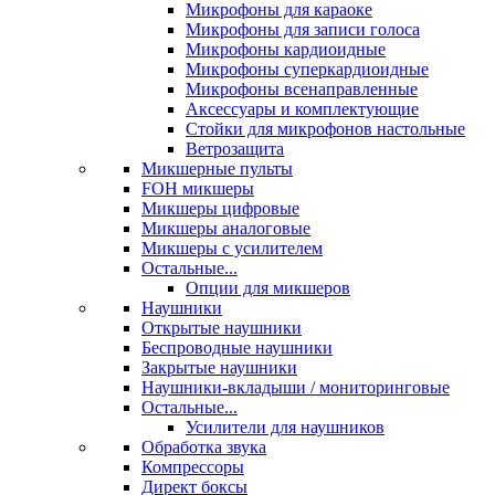
Микрофоны для караоке
Микрофоны для записи голоса
Микрофоны кардиоидные
Микрофоны суперкардиоидные
Микрофоны всенаправленные
Аксессуары и комплектующие
Стойки для микрофонов настольные
Ветрозащита
Микшерные пульты
FOH микшеры
Микшеры цифровые
Микшеры аналоговые
Микшеры с усилителем
Остальные...
Опции для микшеров
Наушники
Открытые наушники
Беспроводные наушники
Закрытые наушники
Наушники-вкладыши / мониторинговые
Остальные...
Усилители для наушников
Обработка звука
Компрессоры
Директ боксы