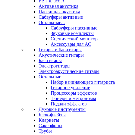
FBT класс А
Активная акустика
Пассивная акустика
Сабвуферы активные
Остальные...
Сабвуферы пассивные
Звуковые комплекты
Сценический монитор
Аксессуары для АС
Гитары и бас-гитары
Акустические гитары
Бас-гитары
Электрогитары
Электроакустические гитары
Остальные...
Набор начинающего гитариста
Гитарное усиление
Процессоры эффектов
Тюнеры и метрономы
Педали эффектов
Духовые инструменты
Блок-флейты
Кларнеты
Саксофоны
Трубы