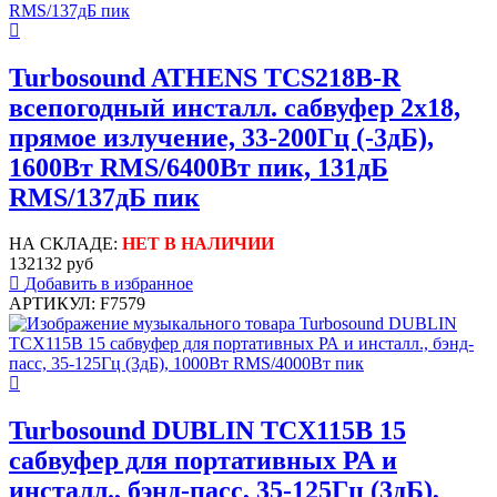
Turbosound ATHENS TCS218B-R
всепогодный инсталл. сабвуфер 2х18,
прямое излучение, 33-200Гц (-3дБ),
1600Вт RMS/6400Вт пик, 131дБ
RMS/137дБ пик
НА СКЛАДЕ:
НЕТ В НАЛИЧИИ
132132 руб
Добавить в избранное
АРТИКУЛ: F7579
Turbosound DUBLIN TCX115B 15
сабвуфер для портативных РА и
инсталл., бэнд-пасс, 35-125Гц (3дБ),