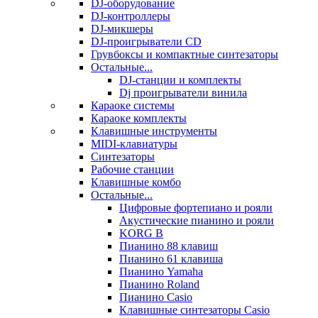
DJ-оборудование
DJ-контроллеры
DJ-микшеры
DJ-проигрыватели CD
Грувбоксы и компактные синтезаторы
Остальные...
DJ-станции и комплекты
Dj проигрыватели винила
Караоке системы
Караоке комплекты
Клавишные инструменты
MIDI-клавиатуры
Синтезаторы
Рабочие станции
Клавишные комбо
Остальные...
Цифровые фортепиано и рояли
Акустические пианино и рояли
KORG B
Пианино 88 клавиш
Пианино 61 клавиша
Пианино Yamaha
Пианино Roland
Пианино Casio
Клавишные синтезаторы Casio