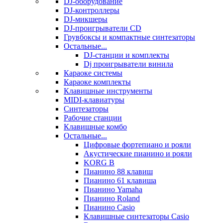
DJ-оборудование
DJ-контроллеры
DJ-микшеры
DJ-проигрыватели CD
Грувбоксы и компактные синтезаторы
Остальные...
DJ-станции и комплекты
Dj проигрыватели винила
Караоке системы
Караоке комплекты
Клавишные инструменты
MIDI-клавиатуры
Синтезаторы
Рабочие станции
Клавишные комбо
Остальные...
Цифровые фортепиано и рояли
Акустические пианино и рояли
KORG B
Пианино 88 клавиш
Пианино 61 клавиша
Пианино Yamaha
Пианино Roland
Пианино Casio
Клавишные синтезаторы Casio