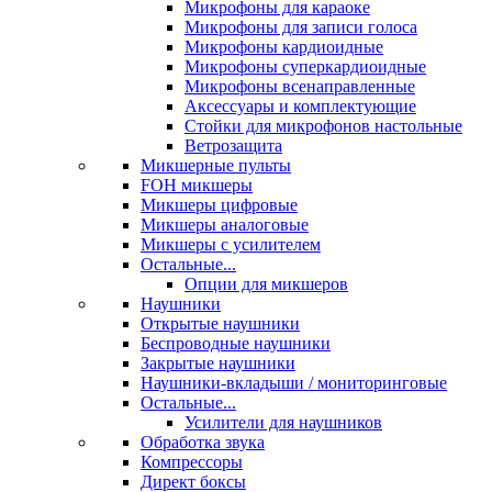
Микрофоны для караоке
Микрофоны для записи голоса
Микрофоны кардиоидные
Микрофоны суперкардиоидные
Микрофоны всенаправленные
Аксессуары и комплектующие
Стойки для микрофонов настольные
Ветрозащита
Микшерные пульты
FOH микшеры
Микшеры цифровые
Микшеры аналоговые
Микшеры с усилителем
Остальные...
Опции для микшеров
Наушники
Открытые наушники
Беспроводные наушники
Закрытые наушники
Наушники-вкладыши / мониторинговые
Остальные...
Усилители для наушников
Обработка звука
Компрессоры
Директ боксы