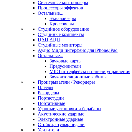
Системные контроллеры
Процессоры эффектов
Остальные...
Эквалайзеры
Кроссоверы
Студийное оборудование
Студийные комплекты
ЦАП,АЦП
Студийные мониторы
Аудио Миди интерфейс для iPhone,iPad
Остальные...
Звуковые карты
Предусилители
MIDI интерфейсы и панели управления
Звукоизоляционные кабины
Проигрыватели / Рекордеры
Плееры
Рекордеры
Портастудии
Портативные
Ударные установки и барабаны
Акустические ударные
Электронные ударные
Стойки, стулья, педали
Усилители