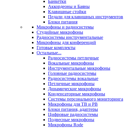
Банкетки
Аккордеоны и Баяны
Клавишные стойки
Педали для клавишных инструментов
Блоки питания
Микрофоны и радиосистемы
Студийные микрофоны
Радиосистемы инструментальные
Микрофоны для конференций
Готовые комплекты
Остальные...
Радиосистемы петличные
Вокальные микрофоны
Инструментальные микрофоны
Головные радиосистемы
Радиосистемы вокальные
Петличные микрофоны
Динамические микрофоны
Конденсаторные микрофоны
Системы персонального мониторинга
Микрофоны для ТВ и РВ
Блоки питания, адаптеры
Цифровые радиосистемы
Подвесные микрофоны
Микрофоны Rode