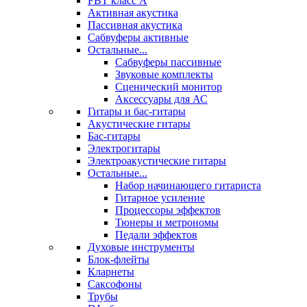
FBT класс А
Активная акустика
Пассивная акустика
Сабвуферы активные
Остальные...
Сабвуферы пассивные
Звуковые комплекты
Сценический монитор
Аксессуары для АС
Гитары и бас-гитары
Акустические гитары
Бас-гитары
Электрогитары
Электроакустические гитары
Остальные...
Набор начинающего гитариста
Гитарное усиление
Процессоры эффектов
Тюнеры и метрономы
Педали эффектов
Духовые инструменты
Блок-флейты
Кларнеты
Саксофоны
Трубы