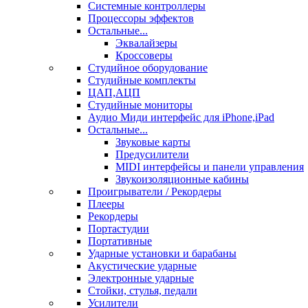
Системные контроллеры
Процессоры эффектов
Остальные...
Эквалайзеры
Кроссоверы
Студийное оборудование
Студийные комплекты
ЦАП,АЦП
Студийные мониторы
Аудио Миди интерфейс для iPhone,iPad
Остальные...
Звуковые карты
Предусилители
MIDI интерфейсы и панели управления
Звукоизоляционные кабины
Проигрыватели / Рекордеры
Плееры
Рекордеры
Портастудии
Портативные
Ударные установки и барабаны
Акустические ударные
Электронные ударные
Стойки, стулья, педали
Усилители