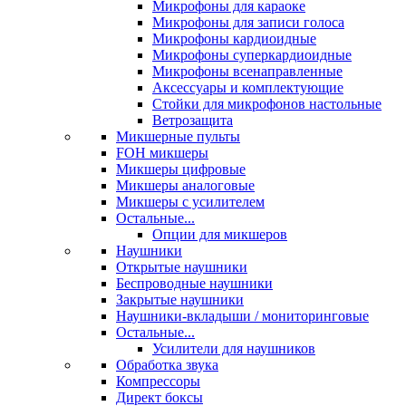
Микрофоны для караоке
Микрофоны для записи голоса
Микрофоны кардиоидные
Микрофоны суперкардиоидные
Микрофоны всенаправленные
Аксессуары и комплектующие
Стойки для микрофонов настольные
Ветрозащита
Микшерные пульты
FOH микшеры
Микшеры цифровые
Микшеры аналоговые
Микшеры с усилителем
Остальные...
Опции для микшеров
Наушники
Открытые наушники
Беспроводные наушники
Закрытые наушники
Наушники-вкладыши / мониторинговые
Остальные...
Усилители для наушников
Обработка звука
Компрессоры
Директ боксы