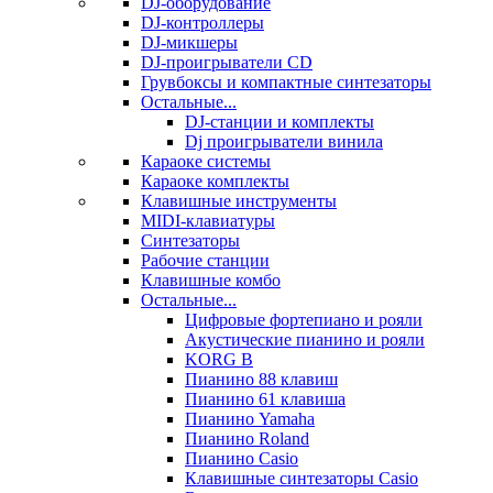
DJ-оборудование
DJ-контроллеры
DJ-микшеры
DJ-проигрыватели CD
Грувбоксы и компактные синтезаторы
Остальные...
DJ-станции и комплекты
Dj проигрыватели винила
Караоке системы
Караоке комплекты
Клавишные инструменты
MIDI-клавиатуры
Синтезаторы
Рабочие станции
Клавишные комбо
Остальные...
Цифровые фортепиано и рояли
Акустические пианино и рояли
KORG B
Пианино 88 клавиш
Пианино 61 клавиша
Пианино Yamaha
Пианино Roland
Пианино Casio
Клавишные синтезаторы Casio