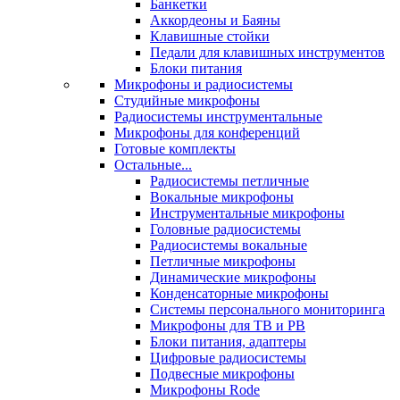
Банкетки
Аккордеоны и Баяны
Клавишные стойки
Педали для клавишных инструментов
Блоки питания
Микрофоны и радиосистемы
Студийные микрофоны
Радиосистемы инструментальные
Микрофоны для конференций
Готовые комплекты
Остальные...
Радиосистемы петличные
Вокальные микрофоны
Инструментальные микрофоны
Головные радиосистемы
Радиосистемы вокальные
Петличные микрофоны
Динамические микрофоны
Конденсаторные микрофоны
Системы персонального мониторинга
Микрофоны для ТВ и РВ
Блоки питания, адаптеры
Цифровые радиосистемы
Подвесные микрофоны
Микрофоны Rode