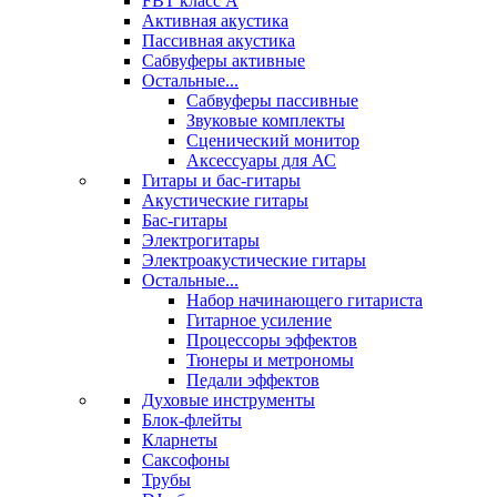
FBT класс А
Активная акустика
Пассивная акустика
Сабвуферы активные
Остальные...
Сабвуферы пассивные
Звуковые комплекты
Сценический монитор
Аксессуары для АС
Гитары и бас-гитары
Акустические гитары
Бас-гитары
Электрогитары
Электроакустические гитары
Остальные...
Набор начинающего гитариста
Гитарное усиление
Процессоры эффектов
Тюнеры и метрономы
Педали эффектов
Духовые инструменты
Блок-флейты
Кларнеты
Саксофоны
Трубы