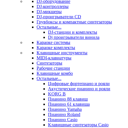
DJ-оборудование
DJ-контроллеры
DJ-микшеры
DJ-проигрыватели CD
Грувбоксы и компактные синтезаторы
Остальные...
DJ-станции и комплекты
Dj проигрыватели винила
Караоке системы
Караоке комплекты
Клавишные инструменты
MIDI-клавиатуры
Синтезаторы
Рабочие станции
Клавишные комбо
Остальные...
Цифровые фортепиано и рояли
Акустические пианино и рояли
KORG B
Пианино 88 клавиш
Пианино 61 клавиша
Пианино Yamaha
Пианино Roland
Пианино Casio
Клавишные синтезаторы Casio