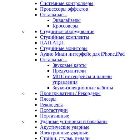
Системные контроллеры
Процессоры эффектов
Остальные...
Эквалайзеры
Кроссоверы
Студийное оборудование
Студийные комплекты
ЦАП,АЦП
Студийные мониторы
Аудио Миди интерфейс для iPhone,iPad
Остальные...
Звуковые карты
Предусилители
MIDI интерфейсы и панели
управления
Звукоизоляционные кабины
Проигрыватели / Рекордеры
Плееры
Рекордеры
Портастудии
Портативные
Ударные установки и барабаны
Акустические ударные
Электронные ударные
Стойки, стулья, педали