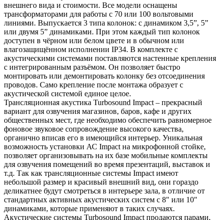
внешнего вида и стоимости. Все модели оснащены
трансформаторами для работы с 70 или 100 вольтовыми
линиями. Выпускается 3 типа колонок: с динамиком 3,5”, 5”
или двумя 5” динамиками. При этом каждый тип колонок
доступен в чёрном или белом цвете и в обычном или
влагозащищённом исполнении IP34. В комплекте с
акустическими системами поставляются настенные крепления
с интегрированным разъёмом. Он позволяет быстро
монтировать или демонтировать колонку без отсоединения
проводов. Само крепление после монтажа образует с
акустической системой единое целое.
Трансляционная акустика Turbosound Impact – прекрасный
вариант для озвучения магазинов, баров, кафе и других
общественных мест, где необходимо обеспечить равномерное
фоновое звуковое сопровождение высокого качества,
органично вписав его в имеющийся интерьер. Уникальная
возможность установки АС Impact на микрофонной стойке,
позволяет организовывать на их базе мобильные комплекты
для озвучения помещений во время презентаций, выставок и
т.д. Так как трансляционные системы Impact имеют
небольшой размер и красивый внешний вид, они гораздо
деликатнее будут смотреться в интерьере зала, в отличие от
стандартных активных акустических систем с 8" или 10"
динамиками, которые применяют в таких случаях.
Акустические системы Turbosound Impact продаются парами,