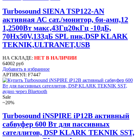
Turbosound SIENA TSP122-AN
активная АС сат./монитор, би-амп,12
1,2500Вт макс,43Гц20кГц -10дБ,
70Hx50V,133дБ SPL пик,DSP KLARK
TEKNIK,ULTRANET,USB
НА СКЛАДЕ:
НЕТ В НАЛИЧИИ
64002 руб
Добавить в избранное
АРТИКУЛ: F7447
Sale
~20%
Turbosound iNSPIRE iP12B активный
сабвуфер 600 Вт для пассивных
сателлитов, DSP KLARK TEKNIK SST,