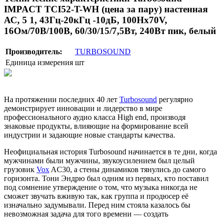
IMPACT TCI52-T-WH (цена за пару) настенная
АС, 5 1, 43Гц-20кГц -10дБ, 100Hx70V,
16Ом/70В/100В, 60/30/15/7,5Вт, 240Вт пик, белый
Производитель:
TURBOSOUND
Единица измерения
шт
На протяжении последних 40 лет
Turbosound
регулярно
демонстрирует инновации и лидерство в мире
профессионального аудио класса High end, производя
знаковые продукты, влияющие на формирование всей
индустрии и задающие новые стандарты качества.
Неофициальная история Turbosound начинается в те дни, когда
мужчинами были мужчины, звукоусилением был целый
грузовик
Vox
AC30, а стены динамиков тянулись до самого
горизонта. Тони Эндрю был одним из первых, кто поставил
под сомнение утверждение о том, что музыка никогда не
сможет звучать вживую так, как группа и продюсер её
изначально задумывали. Перед ним стояла казалось бы
невозможная задача для того времени — создать