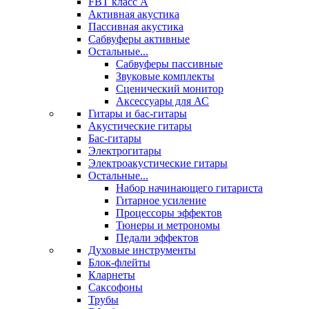
FBT класс А
Активная акустика
Пассивная акустика
Сабвуферы активные
Остальные...
Сабвуферы пассивные
Звуковые комплекты
Сценический монитор
Аксессуары для АС
Гитары и бас-гитары
Акустические гитары
Бас-гитары
Электрогитары
Электроакустические гитары
Остальные...
Набор начинающего гитариста
Гитарное усиление
Процессоры эффектов
Тюнеры и метрономы
Педали эффектов
Духовые инструменты
Блок-флейты
Кларнеты
Саксофоны
Трубы