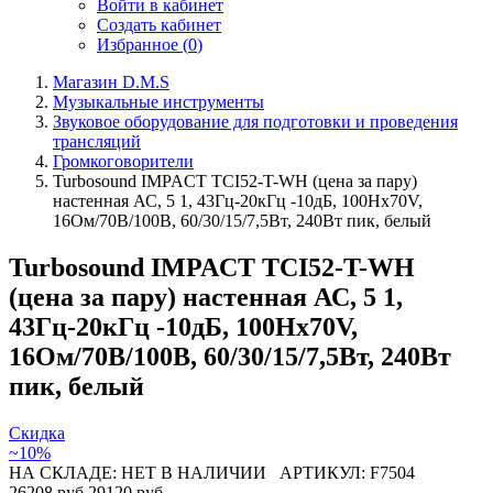
Войти в кабинет
Создать кабинет
Избранное (
0
)
Магазин D.M.S
Музыкальные инструменты
Звуковое оборудование для подготовки и проведения
трансляций
Громкоговорители
Turbosound IMPACT TCI52-T-WH (цена за пару)
настенная АС, 5 1, 43Гц-20кГц -10дБ, 100Hx70V,
16Ом/70В/100В, 60/30/15/7,5Вт, 240Вт пик, белый
Turbosound IMPACT TCI52-T-WH
(цена за пару) настенная АС, 5 1,
43Гц-20кГц -10дБ, 100Hx70V,
16Ом/70В/100В, 60/30/15/7,5Вт, 240Вт
пик, белый
Скидка
~10%
НА СКЛАДЕ: НЕТ В НАЛИЧИИ
АРТИКУЛ: F7504
26208 руб
29120 руб