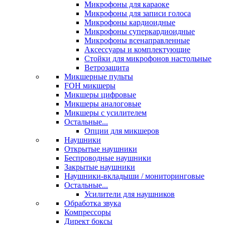
Микрофоны для караоке
Микрофоны для записи голоса
Микрофоны кардиоидные
Микрофоны суперкардиоидные
Микрофоны всенаправленные
Аксессуары и комплектующие
Стойки для микрофонов настольные
Ветрозащита
Микшерные пульты
FOH микшеры
Микшеры цифровые
Микшеры аналоговые
Микшеры с усилителем
Остальные...
Опции для микшеров
Наушники
Открытые наушники
Беспроводные наушники
Закрытые наушники
Наушники-вкладыши / мониторинговые
Остальные...
Усилители для наушников
Обработка звука
Компрессоры
Директ боксы