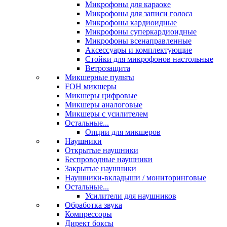
Микрофоны для караоке
Микрофоны для записи голоса
Микрофоны кардиоидные
Микрофоны суперкардиоидные
Микрофоны всенаправленные
Аксессуары и комплектующие
Стойки для микрофонов настольные
Ветрозащита
Микшерные пульты
FOH микшеры
Микшеры цифровые
Микшеры аналоговые
Микшеры с усилителем
Остальные...
Опции для микшеров
Наушники
Открытые наушники
Беспроводные наушники
Закрытые наушники
Наушники-вкладыши / мониторинговые
Остальные...
Усилители для наушников
Обработка звука
Компрессоры
Директ боксы