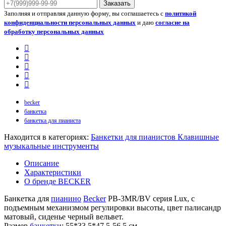
Заказать
Заполняя и отправляя данную форму, вы соглашаетесь с
политикой
конфиденциальности персональных данных
и даю
согласие на
обработку персональных данных
becker
банкетка
банкетка для пианиста
Находится в категориях:
Банкетки для пианистов
Клавишные
музыкальные инструменты
Описание
Характеристики
О бренде BECKER
Банкетка для
пианино
Becker
PB-3MR/BV серия Lux, с
подъемным механизмом регулировки высоты, цвет палисандр
матовый, сиденье черный вельвет.
Размер
банкетки
: 55*33.5*47.5-56.5 см