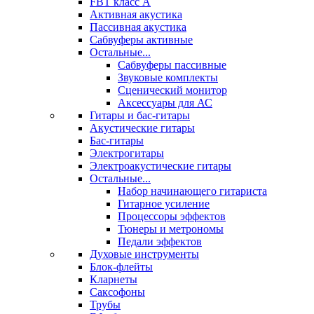
FBT класс А
Активная акустика
Пассивная акустика
Сабвуферы активные
Остальные...
Сабвуферы пассивные
Звуковые комплекты
Сценический монитор
Аксессуары для АС
Гитары и бас-гитары
Акустические гитары
Бас-гитары
Электрогитары
Электроакустические гитары
Остальные...
Набор начинающего гитариста
Гитарное усиление
Процессоры эффектов
Тюнеры и метрономы
Педали эффектов
Духовые инструменты
Блок-флейты
Кларнеты
Саксофоны
Трубы