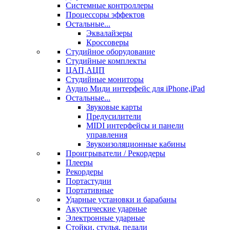
Системные контроллеры
Процессоры эффектов
Остальные...
Эквалайзеры
Кроссоверы
Студийное оборудование
Студийные комплекты
ЦАП,АЦП
Студийные мониторы
Аудио Миди интерфейс для iPhone,iPad
Остальные...
Звуковые карты
Предусилители
MIDI интерфейсы и панели
управления
Звукоизоляционные кабины
Проигрыватели / Рекордеры
Плееры
Рекордеры
Портастудии
Портативные
Ударные установки и барабаны
Акустические ударные
Электронные ударные
Стойки, стулья, педали