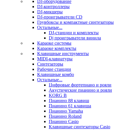
DJ-оборудование
DJ-контроллеры
DJ-микшеры
DJ-проигрыватели CD
Грувбоксы и компактные синтезаторы
Остальные...
DJ-станции и комплекты
Dj проигрыватели винила
Караоке системы
Караоке комплекты
Клавишные инструменты
MIDI-клавиатуры
Синтезаторы
Рабочие станции
Клавишные комбо
Остальные...
Цифровые фортепиано и рояли
Акустические пианино и рояли
KORG B
Пианино 88 клавиш
Пианино 61 клавиша
Пианино Yamaha
Пианино Roland
Пианино Casio
Клавишные синтезаторы Casio