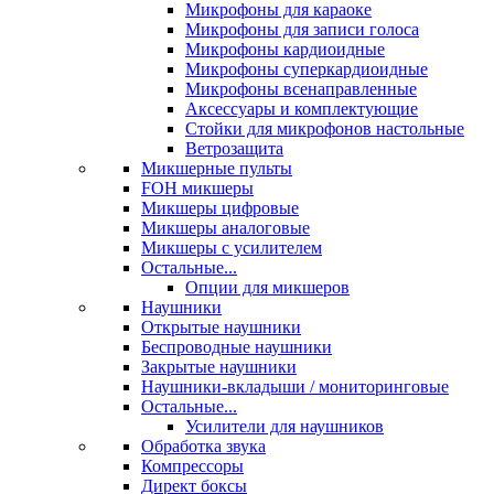
Микрофоны для караоке
Микрофоны для записи голоса
Микрофоны кардиоидные
Микрофоны суперкардиоидные
Микрофоны всенаправленные
Аксессуары и комплектующие
Стойки для микрофонов настольные
Ветрозащита
Микшерные пульты
FOH микшеры
Микшеры цифровые
Микшеры аналоговые
Микшеры с усилителем
Остальные...
Опции для микшеров
Наушники
Открытые наушники
Беспроводные наушники
Закрытые наушники
Наушники-вкладыши / мониторинговые
Остальные...
Усилители для наушников
Обработка звука
Компрессоры
Директ боксы