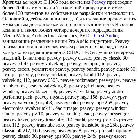
Краткая история:
С 1965 года компания
Peavey
производит
более 2000 наименований различной продукции и имеет
более 130 патентов на собственные разработки и технологии.
Основной идеей компании всегда было желание предоставить
музыкантам достойное качество по доступной цене. В состав
компании также входят четыре дочерних подразделения:
Media Matrix, Architectural Acoustics, PVDJ,
Crest Audio
,
занимающие различные ниши Pro Audio индустрии. Peavey
неизменно становится лауреатом различных наград, среди
которых: награды президента США, TEC и лучших гитарных
изданий. В наличии peavey, peavey classic, peavey classic 30,
peavey 5150, peavey valveking, peavey pv, продаю peavey,
peavey escort, усилители peavey, peavey bandit, peavey classic 50,
гитары peavey, peavey predator, peavey bandit 112, peavey
valveking 112, peavey 6505, peavey rockmaster, peavey jsx, peavey
revalver mk, peavey valveking 8, peavey grind bass, peavey
windsor, peavey blazer 158, peavey valve king, peavey audio
performer pack, peavey mystic, peavey rage 158, peavey vypyr,
peavey valveking royal 8, peavey solo, peavey rage 258, peavey
electronics revalver mk iii, бас гитары peavey, peavey windsor
studio, peavey pv 10, peavey valveking head, peavey messenger,
peavey tracer, peavey transtube 112 bandit, peavey pv 215, peavey
max 112, peavey transtube solo, peavey transtube rage 258, peavey
classic 50 212, t 60 peavey, peavey pv 8, peavey pro sub, продам
peavey classic 30, peavey gps 900, peavey 24fx, peavey escort