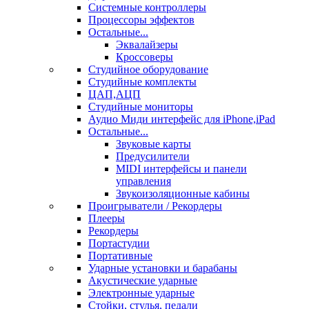
Системные контроллеры
Процессоры эффектов
Остальные...
Эквалайзеры
Кроссоверы
Студийное оборудование
Студийные комплекты
ЦАП,АЦП
Студийные мониторы
Аудио Миди интерфейс для iPhone,iPad
Остальные...
Звуковые карты
Предусилители
MIDI интерфейсы и панели
управления
Звукоизоляционные кабины
Проигрыватели / Рекордеры
Плееры
Рекордеры
Портастудии
Портативные
Ударные установки и барабаны
Акустические ударные
Электронные ударные
Стойки, стулья, педали