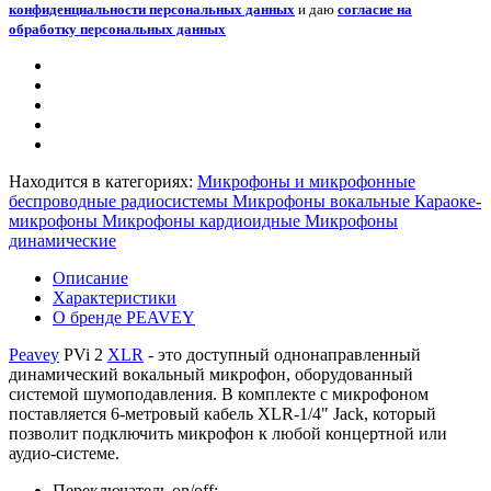
конфиденциальности персональных данных
и даю
согласие на
обработку персональных данных
Находится в категориях:
Микрофоны и микрофонные
беспроводные радиосистемы
Микрофоны вокальные
Караоке-
микрофоны
Микрофоны кардиоидные
Микрофоны
динамические
Описание
Характеристики
О бренде PEAVEY
Peavey
PVi 2
XLR
- это доступный однонаправленный
динамический вокальный микрофон, оборудованный
системой шумоподавления. В комплекте с микрофоном
поставляется 6-метровый кабель XLR-1/4" Jack, который
позволит подключить микрофон к любой концертной или
аудио-системе.
Переключатель on/off;