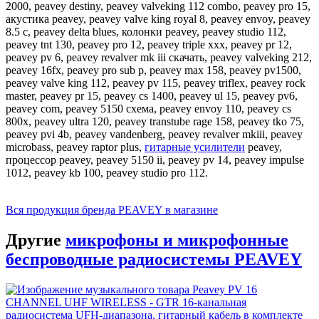
2000, peavey destiny, peavey valveking 112 combo, peavey pro 15,
акустика peavey, peavey valve king royal 8, peavey envoy, peavey
8.5 c, peavey delta blues, колонки peavey, peavey studio 112,
peavey tnt 130, peavey pro 12, peavey triple xxx, peavey pr 12,
peavey pv 6, peavey revalver mk iii скачать, peavey valveking 212,
peavey 16fx, peavey pro sub p, peavey max 158, peavey pv1500,
peavey valve king 112, peavey pv 115, peavey triflex, peavey rock
master, peavey pr 15, peavey cs 1400, peavey ul 15, peavey pv6,
peavey com, peavey 5150 схема, peavey envoy 110, peavey cs
800x, peavey ultra 120, peavey transtube rage 158, peavey tko 75,
peavey pvi 4b, peavey vandenberg, peavey revalver mkiii, peavey
microbass, peavey raptor plus,
гитарные усилители
peavey,
процессор peavey, peavey 5150 ii, peavey pv 14, peavey impulse
1012, peavey kb 100, peavey studio pro 112.
Вся продукция бренда PEAVEY в магазине
Другие
микрофоны и микрофонные
беспроводные радиосистемы PEAVEY