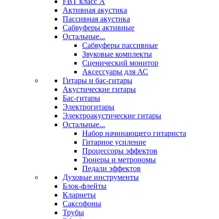
FBT класс А
Активная акустика
Пассивная акустика
Сабвуферы активные
Остальные...
Сабвуферы пассивные
Звуковые комплекты
Сценический монитор
Аксессуары для АС
Гитары и бас-гитары
Акустические гитары
Бас-гитары
Электрогитары
Электроакустические гитары
Остальные...
Набор начинающего гитариста
Гитарное усиление
Процессоры эффектов
Тюнеры и метрономы
Педали эффектов
Духовые инструменты
Блок-флейты
Кларнеты
Саксофоны
Трубы