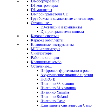
DJ-оборудование
DJ-контроллеры
DJ-микшеры
DJ-проигрыватели CD
Грувбоксы и компактные синтезаторы
Остальные...
DJ-станции и комплекты
Dj проигрыватели винила
Караоке системы
Караоке комплекты
Клавишные инструменты
MIDI-клавиатуры
Синтезаторы
Рабочие станции
Клавишные комбо
Остальные...
Цифровые фортепиано и рояли
Акустические пианино и рояли
KORG B
Пианино 88 клавиш
Пианино 61 клавиша
Пианино Yamaha
Пианино Roland
Пианино Casio
Клавишные синтезаторы Casio