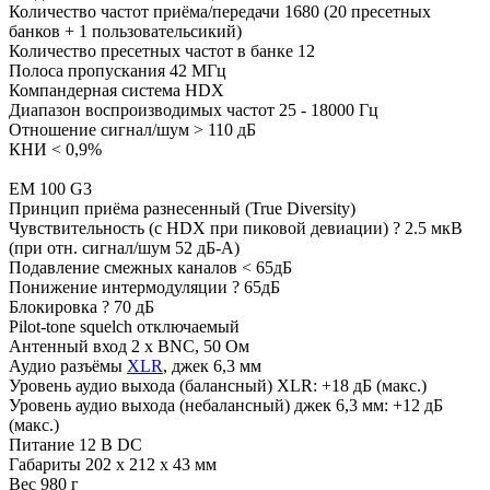
Количество частот приёма/передачи 1680 (20 пресетных
банков + 1 пользовательсикий)
Количество пресетных частот в банке 12
Полоса пропускания 42 МГц
Компандерная система HDX
Диапазон воспроизводимых частот 25 - 18000 Гц
Отношение сигнал/шум > 110 дБ
КНИ < 0,9%
EM 100 G3
Принцип приёма разнесенный (True Diversity)
Чувствительность (с HDX при пиковой девиации) ? 2.5 мкВ
(при отн. сигнал/шум 52 дБ-A)
Подавление смежных каналов < 65дБ
Понижение интермодуляции ? 65дБ
Блокировка ? 70 дБ
Pilot-tone squelch отключаемый
Антенный вход 2 х BNC, 50 Ом
Аудио разъёмы
XLR
, джек 6,3 мм
Уровень аудио выхода (балансный) XLR: +18 дБ (макс.)
Уровень аудио выхода (небалансный) джек 6,3 мм: +12 дБ
(макс.)
Питание 12 В DC
Габариты 202 х 212 х 43 мм
Вес 980 г