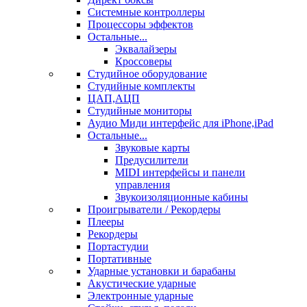
Системные контроллеры
Процессоры эффектов
Остальные...
Эквалайзеры
Кроссоверы
Студийное оборудование
Студийные комплекты
ЦАП,АЦП
Студийные мониторы
Аудио Миди интерфейс для iPhone,iPad
Остальные...
Звуковые карты
Предусилители
MIDI интерфейсы и панели
управления
Звукоизоляционные кабины
Проигрыватели / Рекордеры
Плееры
Рекордеры
Портастудии
Портативные
Ударные установки и барабаны
Акустические ударные
Электронные ударные