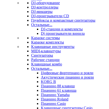
DJ-оборудование
DJ-контроллеры
DJ-микшеры
DJ-проигрыватели CD
Грувбоксы и компактные синтезаторы
Остальные...
DJ-станции и комплекты
Dj проигрыватели винила
Караоке системы
Караоке комплекты
Клавишные инструменты
MIDI-клавиатуры
Синтезаторы
Рабочие станции
Клавишные комбо
Остальные...
Цифровые фортепиано и рояли
Акустические пианино и рояли
KORG B
Пианино 88 клавиш
Пианино 61 клавиша
Пианино Yamaha
Пианино Roland
Пианино Casio
Клавишные синтезаторы Casio