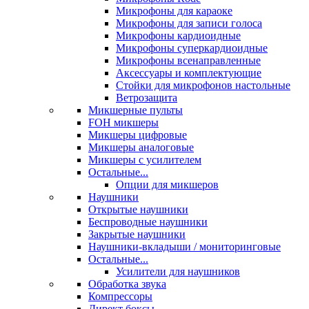
Микрофоны для караоке
Микрофоны для записи голоса
Микрофоны кардиоидные
Микрофоны суперкардиоидные
Микрофоны всенаправленные
Аксессуары и комплектующие
Стойки для микрофонов настольные
Ветрозащита
Микшерные пульты
FOH микшеры
Микшеры цифровые
Микшеры аналоговые
Микшеры с усилителем
Остальные...
Опции для микшеров
Наушники
Открытые наушники
Беспроводные наушники
Закрытые наушники
Наушники-вкладыши / мониторинговые
Остальные...
Усилители для наушников
Обработка звука
Компрессоры
Директ боксы