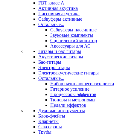
FBT класс А
Активная акустика
Пассивная акустика
Сабвуферы активные
Остальные...
Сабвуферы пассивные
Звуковые комплекты
Сценический монитор
Аксессуары для АС
Гитары и бас-гитары
Акустические гитары
Бас-гитары
Электрогитары
Электроакустические гитары
Остальные...
Набор начинающего гитариста
Гитарное усиление
Процессоры эффектов
Тюнеры и метрономы
Педали эффектов
Духовые инструменты
Блок-флейты
Кларнеты
Саксофоны
Трубы