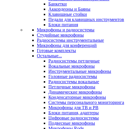
Банкетки
Аккордеоны и Баяны
Клавишные стойки
Педали для клавишных инструментов
Блоки питания
Микрофоны и радиосистемы
Студийные микрофоны
Радиосистемы инструментальные
Микрофоны для конференций
Готовые комплекты
Остальные...
Радиосистемы петличные
Вокальные микрофоны
Инструментальные микрофоны
Головные радиосистемы
Радиосистемы вокальные
Петличные микрофоны
Динамические микрофоны
Конденсаторные микрофоны
Системы персонального мониторинга
Микрофоны для ТВ и РВ
Блоки питания, адаптеры
Цифровые радиосистемы
Подвесные микрофоны
Микрофоны Rode