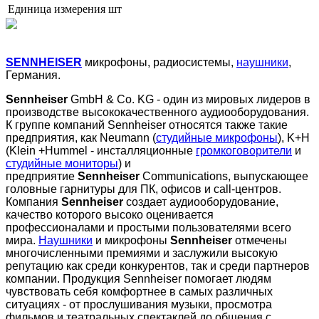
Единица измерения
шт
SENNHEISER
микрофоны, радиосистемы,
наушники
,
Германия.
Sennheiser
GmbH & Co. KG - один из мировых лидеров в
производстве высококачественного аудиооборудования.
К группе компаний Sennheiser относятся также такие
предприятия, как Neumann (
студийные микрофоны
), K+H
(Klein +Hummel - инсталляционные
громкоговорители
и
студийные мониторы
) и
предприятие
Sennheiser
Communications, выпускающее
головные гарнитуры для ПК, офисов и call-центров.
Компания
Sennheiser
создает аудиооборудование,
качество которого высоко оценивается
профессионалами и простыми пользователями всего
мира.
Наушники
и микрофоны
Sennheiser
отмечены
многочисленными премиями и заслужили высокую
репутацию как среди конкурентов, так и среди партнеров
компании. Продукция Sennheiser помогает людям
чувствовать себя комфортнее в самых различных
ситуациях - от прослушивания музыки, просмотра
фильмов и театральных спектаклей до общения с