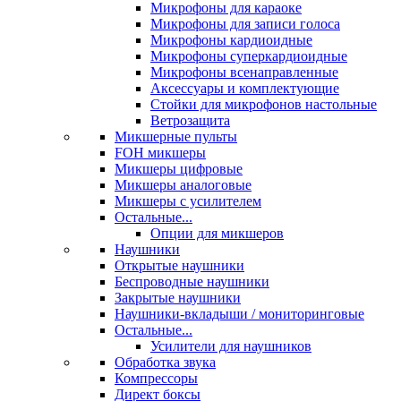
Микрофоны для караоке
Микрофоны для записи голоса
Микрофоны кардиоидные
Микрофоны суперкардиоидные
Микрофоны всенаправленные
Аксессуары и комплектующие
Стойки для микрофонов настольные
Ветрозащита
Микшерные пульты
FOH микшеры
Микшеры цифровые
Микшеры аналоговые
Микшеры с усилителем
Остальные...
Опции для микшеров
Наушники
Открытые наушники
Беспроводные наушники
Закрытые наушники
Наушники-вкладыши / мониторинговые
Остальные...
Усилители для наушников
Обработка звука
Компрессоры
Директ боксы