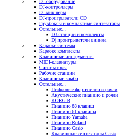
DJ-оборудование
DJ-контроллеры
DJ-микшеры
DJ-проигрыватели CD
Грувбоксы и компактные синтезаторы
Остальные...
DJ-станции и комплекты
Dj проигрыватели винила
Караоке системы
Караоке комплекты
Клавишные инструменты
MIDI-клавиатуры
Синтезаторы
Рабочие станции
Клавишные комбо
Остальные...
Цифровые фортепиано и рояли
Акустические пианино и рояли
KORG B
Пианино 88 клавиш
Пианино 61 клавиша
Пианино Yamaha
Пианино Roland
Пианино Casio
Клавишные синтезаторы Casio