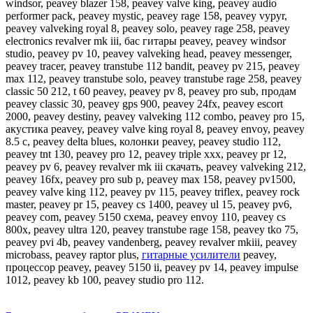
windsor, peavey blazer 158, peavey valve king, peavey audio
performer pack, peavey mystic, peavey rage 158, peavey vypyr,
peavey valveking royal 8, peavey solo, peavey rage 258, peavey
electronics revalver mk iii, бас гитары peavey, peavey windsor
studio, peavey pv 10, peavey valveking head, peavey messenger,
peavey tracer, peavey transtube 112 bandit, peavey pv 215, peavey
max 112, peavey transtube solo, peavey transtube rage 258, peavey
classic 50 212, t 60 peavey, peavey pv 8, peavey pro sub, продам
peavey classic 30, peavey gps 900, peavey 24fx, peavey escort
2000, peavey destiny, peavey valveking 112 combo, peavey pro 15,
акустика peavey, peavey valve king royal 8, peavey envoy, peavey
8.5 c, peavey delta blues, колонки peavey, peavey studio 112,
peavey tnt 130, peavey pro 12, peavey triple xxx, peavey pr 12,
peavey pv 6, peavey revalver mk iii скачать, peavey valveking 212,
peavey 16fx, peavey pro sub p, peavey max 158, peavey pv1500,
peavey valve king 112, peavey pv 115, peavey triflex, peavey rock
master, peavey pr 15, peavey cs 1400, peavey ul 15, peavey pv6,
peavey com, peavey 5150 схема, peavey envoy 110, peavey cs
800x, peavey ultra 120, peavey transtube rage 158, peavey tko 75,
peavey pvi 4b, peavey vandenberg, peavey revalver mkiii, peavey
microbass, peavey raptor plus,
гитарные усилители
peavey,
процессор peavey, peavey 5150 ii, peavey pv 14, peavey impulse
1012, peavey kb 100, peavey studio pro 112.