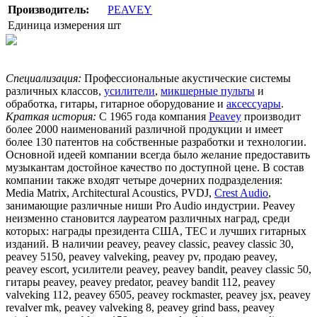
Производитель:
PEAVEY
Единица измерения
шт
Специализация:
Профессиональные акустические системы
различных классов,
усилители
,
микшерные пульты
и
обработка, гитары, гитарное оборудование и
аксессуары
.
Краткая история:
С 1965 года компания
Peavey
производит
более 2000 наименований различной продукции и имеет
более 130 патентов на собственные разработки и технологии.
Основной идеей компании всегда было желание предоставить
музыкантам достойное качество по доступной цене. В состав
компании также входят четыре дочерних подразделения:
Media Matrix, Architectural Acoustics, PVDJ,
Crest Audio
,
занимающие различные ниши Pro Audio индустрии. Peavey
неизменно становится лауреатом различных наград, среди
которых: награды президента США, TEC и лучших гитарных
изданий. В наличии peavey, peavey classic, peavey classic 30,
peavey 5150, peavey valveking, peavey pv, продаю peavey,
peavey escort, усилители peavey, peavey bandit, peavey classic 50,
гитары peavey, peavey predator, peavey bandit 112, peavey
valveking 112, peavey 6505, peavey rockmaster, peavey jsx, peavey
revalver mk, peavey valveking 8, peavey grind bass, peavey