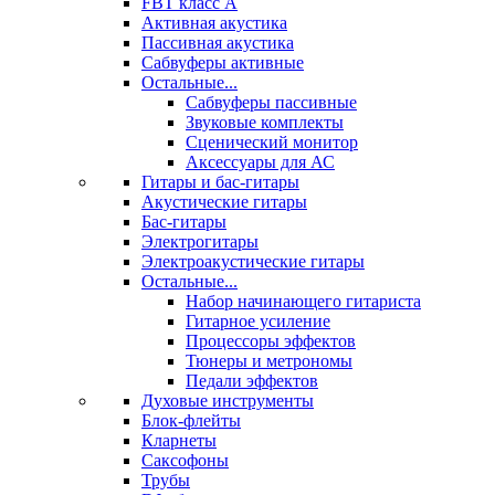
FBT класс А
Активная акустика
Пассивная акустика
Сабвуферы активные
Остальные...
Сабвуферы пассивные
Звуковые комплекты
Сценический монитор
Аксессуары для АС
Гитары и бас-гитары
Акустические гитары
Бас-гитары
Электрогитары
Электроакустические гитары
Остальные...
Набор начинающего гитариста
Гитарное усиление
Процессоры эффектов
Тюнеры и метрономы
Педали эффектов
Духовые инструменты
Блок-флейты
Кларнеты
Саксофоны
Трубы