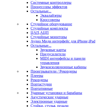
Системные контроллеры
Процессоры эффектов
Остальные...
Эквалайзеры
Кроссоверы
Студийное оборудование
Студийные комплекты
ЦАП,АЦП
Студийные мониторы
Аудио Миди интерфейс для iPhone,iPad
Остальные...
Звуковые карты
Предусилители
MIDI интерфейсы и панели
управления
Звукоизоляционные кабины
Проигрыватели / Рекордеры
Плееры
Рекордеры
Портастудии
Портативные
Ударные установки и барабаны
Акустические ударные
Электронные ударные
Стойки, стулья, педали