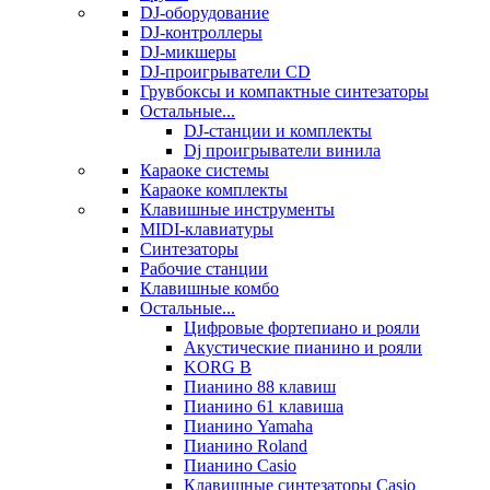
DJ-оборудование
DJ-контроллеры
DJ-микшеры
DJ-проигрыватели CD
Грувбоксы и компактные синтезаторы
Остальные...
DJ-станции и комплекты
Dj проигрыватели винила
Караоке системы
Караоке комплекты
Клавишные инструменты
MIDI-клавиатуры
Синтезаторы
Рабочие станции
Клавишные комбо
Остальные...
Цифровые фортепиано и рояли
Акустические пианино и рояли
KORG B
Пианино 88 клавиш
Пианино 61 клавиша
Пианино Yamaha
Пианино Roland
Пианино Casio
Клавишные синтезаторы Casio