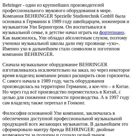
Behringer - один из крупнейших производителей
профессионального звукового оборудования в мире.
Компания BEHRINGER Spezielle Studiotechnik GmbH была
основана в Германии в 1989 году швейцарцем, инженером и
музыкантом Ули Берингером. Он воспитывался в
музыкальной семье, в детстве начал играть на
фортепиано
.
Как выяснилось, Ули обладал абсолютным слухом, поэтому
ученики музыкальной школы дали ему прозвище «ухо».
Именно ухо в дальнейшем стало символом и логотипом
компании BEHRINGER.
Сначала музыкальное оборудование BEHRINGER
изготавливалось исключительно на заказ, но через некоторое
время владелец компании решил расширить свои горизонты.
С самого начала в 1989 году, часть оборудования
производилась на территории Германии, а кое-что – в Китае.
Но через год всё производство переместилось в Китай, с
целью для снижения стоимости производства. А в 1997 году
сам владелец также переехал в Гонконг.
Философия основанной Ули компании, заключалась в
обеспечении доступной профессиональной музыкальной
продукцией всех желающих музыкантов. В дальнейшем это
сформировало мантру бренда BEHRINGER: двойные
возможности за полцены и создало целый рынок