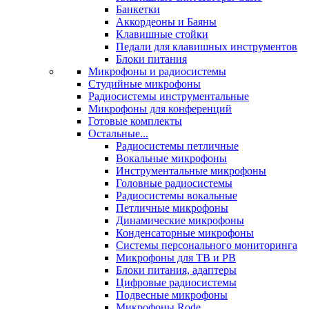
Банкетки
Аккордеоны и Баяны
Клавишные стойки
Педали для клавишных инструментов
Блоки питания
Микрофоны и радиосистемы
Студийные микрофоны
Радиосистемы инструментальные
Микрофоны для конференций
Готовые комплекты
Остальные...
Радиосистемы петличные
Вокальные микрофоны
Инструментальные микрофоны
Головные радиосистемы
Радиосистемы вокальные
Петличные микрофоны
Динамические микрофоны
Конденсаторные микрофоны
Системы персонального мониторинга
Микрофоны для ТВ и РВ
Блоки питания, адаптеры
Цифровые радиосистемы
Подвесные микрофоны
Микрофоны Rode