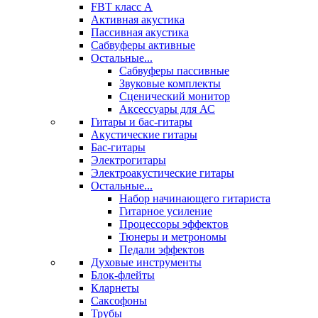
FBT класс А
Активная акустика
Пассивная акустика
Сабвуферы активные
Остальные...
Сабвуферы пассивные
Звуковые комплекты
Сценический монитор
Аксессуары для АС
Гитары и бас-гитары
Акустические гитары
Бас-гитары
Электрогитары
Электроакустические гитары
Остальные...
Набор начинающего гитариста
Гитарное усиление
Процессоры эффектов
Тюнеры и метрономы
Педали эффектов
Духовые инструменты
Блок-флейты
Кларнеты
Саксофоны
Трубы