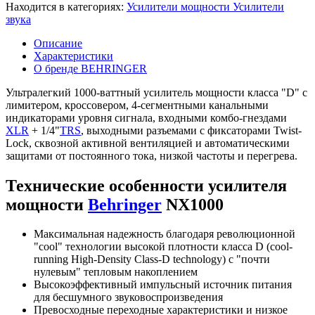
Находится в категориях:
Усилители мощности
Усилители
звука
Описание
Характеристики
О бренде BEHRINGER
Ультралегкий 1000-ваттный усилитель мощности класса "D" с
лимитером, кроссовером, 4-сегментными канальными
индикаторами уровня сигнала, входными комбо-гнездами
XLR
+ 1/4"
TRS
, выходными разъемами с фиксаторами Twist-
Lock, сквозной активной вентиляцией и автоматическими
защитами от постоянного тока, низкой частоты и перегрева.
Технические особенности усилителя
мощности
Behringer
NX1000
Максимальная надежность благодаря революционной
"cool" технологии высокой плотности класса D (cool-
running High-Density Class-D technology) c "почти
нулевым" тепловым накоплением
Высокоэффективный импульсный источник питания
для бесшумного звуковоспроизведения
Превосходные переходные характеристики и низкое