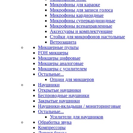
Микрофоны для караоке
Микрофоны для записи голоса
Микрофоны кардиоидные
Микрофоны суперкардиоидные
Микрофоны всенаправленные
Аксессуары и комплектующие
Стойки для микрофонов настольные
Ветрозащита
Микшерные пульты
FOH микшеры
Микшеры цифровые
Микшеры аналоговые
Микшеры с усилителем
Остальные...
Опции для микшеров
Наушники
Открытые наушники
Беспроводные наушники
Закрытые наушники
Наушники-вкладыши / мониторинговые
Остальные...
Усилители для наушников
Обработка звука
Компрессоры
Директ боксы