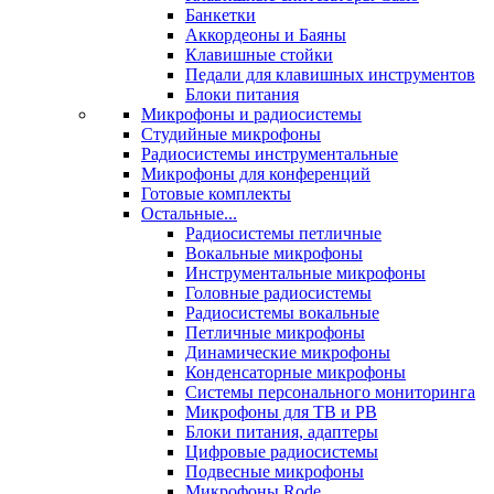
Банкетки
Аккордеоны и Баяны
Клавишные стойки
Педали для клавишных инструментов
Блоки питания
Микрофоны и радиосистемы
Студийные микрофоны
Радиосистемы инструментальные
Микрофоны для конференций
Готовые комплекты
Остальные...
Радиосистемы петличные
Вокальные микрофоны
Инструментальные микрофоны
Головные радиосистемы
Радиосистемы вокальные
Петличные микрофоны
Динамические микрофоны
Конденсаторные микрофоны
Системы персонального мониторинга
Микрофоны для ТВ и РВ
Блоки питания, адаптеры
Цифровые радиосистемы
Подвесные микрофоны
Микрофоны Rode