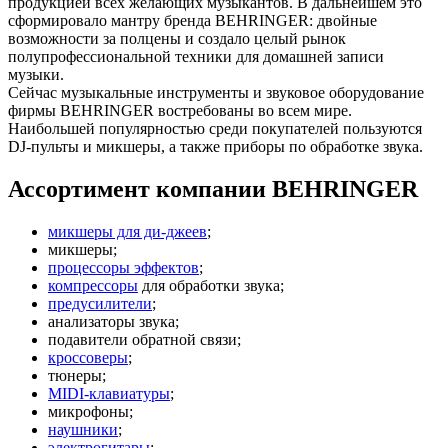
продукцией всех желающих музыкантов. В дальнейшем это
сформировало мантру бренда BEHRINGER: двойные
возможности за полцены и создало целый рынок
полупрофессиональной техники для домашней записи
музыки.
Сейчас музыкальные инструменты и звуковое оборудование
фирмы BEHRINGER востребованы во всем мире.
Наибольшей популярностью среди покупателей пользуются
DJ-пульты и микшеры, а также приборы по обработке звука.
Ассортимент компании BEHRINGER
микшеры для ди-джеев
;
микшеры;
процессоры эффектов
;
компрессоры
для обработки звука;
предусилители
;
анализаторы звука;
подавители обратной связи;
кроссоверы
;
тюнеры;
MIDI-клавиатуры
;
микрофоны;
наушники
;
электрогитары
;