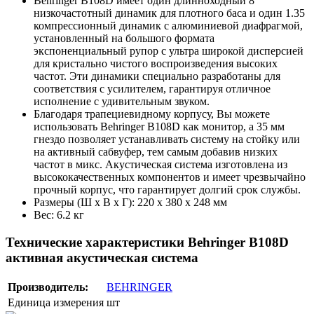
Behringer B108D имеет один длинноходный 8"
низкочастотный динамик для плотного баса и один 1.35
компрессионный динамик с алюминиевой диафрагмой,
установленный на большого формата
экспоненциальный рупор с ультра широкой дисперсией
для кристально чистого воспроизведения высоких
частот. Эти динамики специально разработаны для
соответствия с усилителем, гарантируя отличное
исполнение с удивительным звуком.
Благодаря трапециевидному корпусу, Вы можете
использовать Behringer B108D как монитор, а 35 мм
гнездо позволяет устанавливать систему на стойку или
на активный сабвуфер, тем самым добавив низких
частот в микс. Акустическая система изготовлена из
высококачественных компонентов и имеет чрезвычайно
прочный корпус, что гарантирует долгий срок службы.
Размеры (Ш х В х Г): 220 x 380 x 248 мм
Вес: 6.2 кг
Технические характеристики Behringer B108D
активная акустическая система
Производитель:
BEHRINGER
Единица измерения
шт