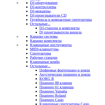
DJ-оборудование
DJ-контроллеры
DJ-микшеры
DJ-проигрыватели CD
Грувбоксы и компактные синтезаторы
Остальные...
DJ-станции и комплекты
Dj проигрыватели винила
Караоке системы
Караоке комплекты
Клавишные инструменты
MIDI-клавиатуры
Синтезаторы
Рабочие станции
Клавишные комбо
Остальные...
Цифровые фортепиано и рояли
Акустические пианино и рояли
KORG B
Пианино 88 клавиш
Пианино 61 клавиша
Пианино Yamaha
Пианино Roland
Пианино Casio
Клавишные синтезаторы Casio