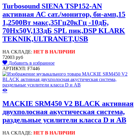
Turbosound SIENA TSP152-AN
активная АС сат./монитор, би-амп,15
1,2500Вт макс,35Гц20кГц -10дБ,
70Hx50V,133дБ SPL пик,DSP KLARK
TEKNIK,ULTRANET,USB
НА СКЛАДЕ:
НЕТ В НАЛИЧИИ
72003 руб
Добавить в избранное
АРТИКУЛ: F7446
MACKIE SRM450 V2 BLACK активная
двухполосная акустическая система,
раздельные усилители класса D и AB
НА СКЛАДЕ:
НЕТ В НАЛИЧИИ