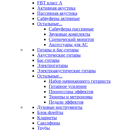
FBT класс А
Активная акустика
Пассивная акустика
Сабвуферы активные
Остальные...
Сабвуферы пассивные
Звуковые комплекты
Сценический монитор
Аксессуары для АС
Гитары и бас-гитары
Акустические гитары
Бас-гитары
Электрогитары
Электроакустические гитары
Остальные...
Набор начинающего гитариста
Гитарное усиление
Процессоры эффектов
Тюнеры и метрономы
Педали эффектов
Духовые инструменты
Блок-флейты
Кларнеты
Саксофоны
Трубы