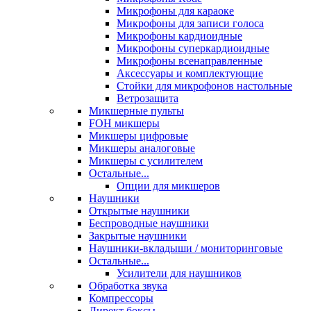
Микрофоны для караоке
Микрофоны для записи голоса
Микрофоны кардиоидные
Микрофоны суперкардиоидные
Микрофоны всенаправленные
Аксессуары и комплектующие
Стойки для микрофонов настольные
Ветрозащита
Микшерные пульты
FOH микшеры
Микшеры цифровые
Микшеры аналоговые
Микшеры с усилителем
Остальные...
Опции для микшеров
Наушники
Открытые наушники
Беспроводные наушники
Закрытые наушники
Наушники-вкладыши / мониторинговые
Остальные...
Усилители для наушников
Обработка звука
Компрессоры
Директ боксы