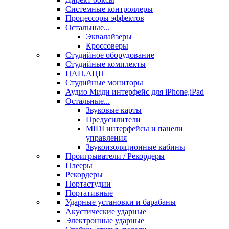
Системные контроллеры
Процессоры эффектов
Остальные...
Эквалайзеры
Кроссоверы
Студийное оборудование
Студийные комплекты
ЦАП,АЦП
Студийные мониторы
Аудио Миди интерфейс для iPhone,iPad
Остальные...
Звуковые карты
Предусилители
MIDI интерфейсы и панели
управления
Звукоизоляционные кабины
Проигрыватели / Рекордеры
Плееры
Рекордеры
Портастудии
Портативные
Ударные установки и барабаны
Акустические ударные
Электронные ударные