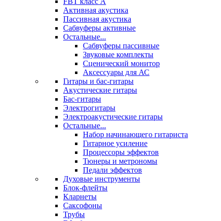
FBT класс А
Активная акустика
Пассивная акустика
Сабвуферы активные
Остальные...
Сабвуферы пассивные
Звуковые комплекты
Сценический монитор
Аксессуары для АС
Гитары и бас-гитары
Акустические гитары
Бас-гитары
Электрогитары
Электроакустические гитары
Остальные...
Набор начинающего гитариста
Гитарное усиление
Процессоры эффектов
Тюнеры и метрономы
Педали эффектов
Духовые инструменты
Блок-флейты
Кларнеты
Саксофоны
Трубы