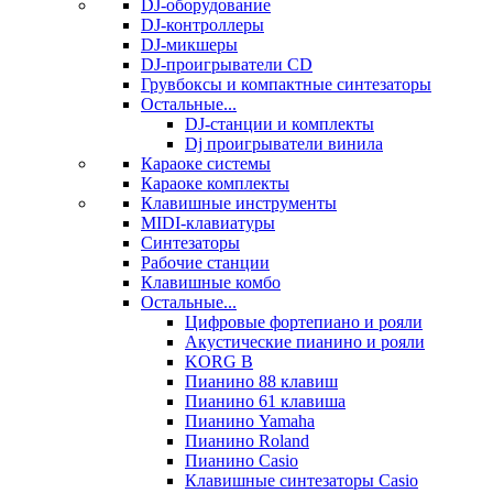
DJ-оборудование
DJ-контроллеры
DJ-микшеры
DJ-проигрыватели CD
Грувбоксы и компактные синтезаторы
Остальные...
DJ-станции и комплекты
Dj проигрыватели винила
Караоке системы
Караоке комплекты
Клавишные инструменты
MIDI-клавиатуры
Синтезаторы
Рабочие станции
Клавишные комбо
Остальные...
Цифровые фортепиано и рояли
Акустические пианино и рояли
KORG B
Пианино 88 клавиш
Пианино 61 клавиша
Пианино Yamaha
Пианино Roland
Пианино Casio
Клавишные синтезаторы Casio