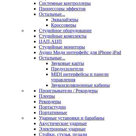
Системные контроллеры
Процессоры эффектов
Остальные...
Эквалайзеры
Кроссоверы
Студийное оборудование
Студийные комплекты
ЦАП,АЦП
Студийные мониторы
Аудио Миди интерфейс для iPhone,iPad
Остальные...
Звуковые карты
Предусилители
MIDI интерфейсы и панели
управления
Звукоизоляционные кабины
Проигрыватели / Рекордеры
Плееры
Рекордеры
Портастудии
Портативные
Ударные установки и барабаны
Акустические ударные
Электронные ударные
Стойки, стулья, педали