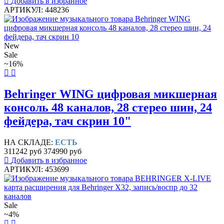
Добавить в избранное
АРТИКУЛ: 448236
New
Sale
~16%
Behringer WING цифровая микшерная
консоль 48 каналов, 28 стерео шин, 24
фейдера, тач скрин 10"
НА СКЛАДЕ:
ЕСТЬ
311242 руб
374990 руб
Добавить в избранное
АРТИКУЛ: 453699
Sale
~4%