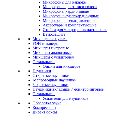
Микрофоны для караоке
Микрофоны для записи голоса
Микрофоны кардиоидные
Микрофоны суперкардиоидные
Микрофоны всенаправленные
Аксессуары и комплектующие
Стойки для микрофонов настольные
Ветрозащита
Микшерные пульты
FOH микшеры
Микшеры цифровые
Микшеры аналоговые
Микшеры с усилителем
Остальные...
Опции для микшеров
Наушники
Открытые наушники
Беспроводные наушники
Закрытые наушники
Наушники-вкладыши / мониторинговые
Остальные...
Усилители для наушников
Обработка звука
Компрессоры
Директ боксы