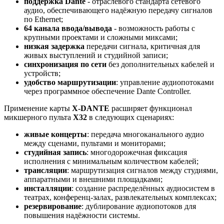
поддержка Dante
- отраслевого стандарта сетевого
аудио, обеспечивающего надёжную передачу сигналов
по Ethernet;
64 канала ввода/вывода
- возможность работы с
крупными проектами и сложными миксами;
низкая задержка
передачи сигнала, критичная для
живых выступлений и студийной записи;
синхронизация по сети
без дополнительных кабелей и
устройств;
удобство маршрутизации
: управление аудиопотоками
через программное обеспечение Dante Controller.
Применение карты
X‑DANTE
расширяет функционал
микшерного пульта
X32
в следующих сценариях:
живые концерты
: передача многоканального аудио
между сценами, пультами и мониторами;
студийная запись
: многодорожечная фиксация
исполнения с минимальным количеством кабелей;
трансляции
: маршрутизация сигналов между студиями,
аппаратными и внешними площадками;
инсталляции
: создание распределённых аудиосистем в
театрах, конференц‑залах, развлекательных комплексах;
резервирование
: дублирование аудиопотоков для
повышения надёжности системы.