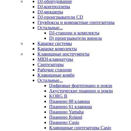
DJ-оборудование
DJ-контроллеры
DJ-микшеры
DJ-проигрыватели CD
Грувбоксы и компактные синтезаторы
Остальные...
DJ-станции и комплекты
Dj проигрыватели винила
Караоке системы
Караоке комплекты
Клавишные инструменты
MIDI-клавиатуры
Синтезаторы
Рабочие станции
Клавишные комбо
Остальные...
Цифровые фортепиано и рояли
Акустические пианино и рояли
KORG B
Пианино 88 клавиш
Пианино 61 клавиша
Пианино Yamaha
Пианино Roland
Пианино Casio
Клавишные синтезаторы Casio