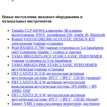
Новые поступления звукового оборудования и
музыкальных инструментов
Yamaha CLP-645WA клавинова, 88 клавиш,
молоточковая, NWX, полифония 256, тембр 36, Bluetooth
Roland VAD316 DRUMS ACOUSTIC DESIGN KIT
электронная ударная установка
Pearl RSJ465C/C708 ударная установка из 5-и барабанов,
цвет Grindstone Sparkle + стойки и тарелки
TAMA MBS52RZS-DCF STARCLASSIC PERFORMER
ударная установка из 5-ти барабанов
TAMA MBS42S-PBK STARCLASSIC PERFORMER
акустическая ударная установка
FBT CANTO 5CA B двухполосная активная
акустическая система, НЧ 5" + ВЧ 1", 150 Вт (черный)
FBT CANTO 8CA W активная двухполосная
коаксиальная акустическая система, НЧ 200Вт + ВЧ
100Вт, DSP
FBT CANTO 5CA W двухполосная активная
акустическая система, НЧ 5" + ВЧ 1", 150 Вт (белый)
Tannoy VMS 1 пара пассивных мониторов, настенное