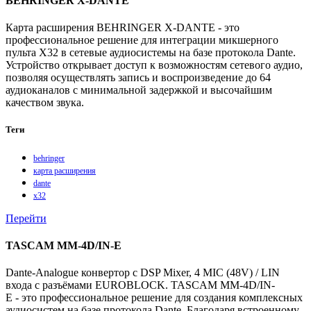
BEHRINGER X-DANTE
Карта расширения BEHRINGER X‑DANTE - это
профессиональное решение для интеграции микшерного
пульта X32 в сетевые аудиосистемы на базе протокола Dante.
Устройство открывает доступ к возможностям сетевого аудио,
позволяя осуществлять запись и воспроизведение до 64
аудиоканалов с минимальной задержкой и высочайшим
качеством звука.
Теги
behringer
карта расширения
dante
x32
Перейти
TASCAM MM-4D/IN-E
Dante-Analogue конвертор с DSP Mixer, 4 MIC (48V) / LIN
входа с разъёмами EUROBLOCK. TASCAM MM-4D/IN-
E - это профессиональное решение для создания комплексных
аудиосистем на базе протокола Dante. Благодаря встроенному