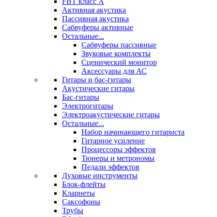
FBT класс А
Активная акустика
Пассивная акустика
Сабвуферы активные
Остальные...
Сабвуферы пассивные
Звуковые комплекты
Сценический монитор
Аксессуары для АС
Гитары и бас-гитары
Акустические гитары
Бас-гитары
Электрогитары
Электроакустические гитары
Остальные...
Набор начинающего гитариста
Гитарное усиление
Процессоры эффектов
Тюнеры и метрономы
Педали эффектов
Духовые инструменты
Блок-флейты
Кларнеты
Саксофоны
Трубы