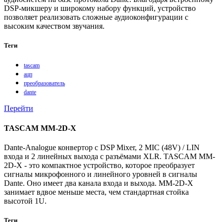
DSP-микшеру и широкому набору функций, устройство
позволяет реализовать сложные аудиоконфигурации с
высоким качеством звучания.
Теги
tascam
ацп
преобразователь
dante
Перейти
TASCAM MM-2D-X
Dante-Analogue конвертор с DSP Mixer, 2 MIC (48V) / LIN
входа и 2 линейных выхода с разъёмами XLR. TASCAM MM-
2D-X - это компактное устройство, которое преобразует
сигналы микрофонного и линейного уровней в сигналы
Dante. Оно имеет два канала входа и выхода. MM-2D-X
занимает вдвое меньше места, чем стандартная стойка
высотой 1U.
Теги