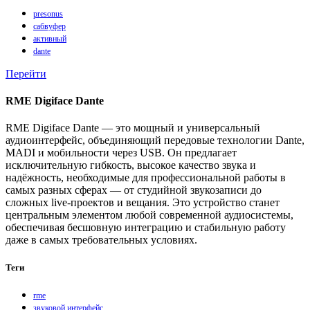
presonus
сабвуфер
активный
dante
Перейти
RME Digiface Dante
RME Digiface Dante — это мощный и универсальный
аудиоинтерфейс, объединяющий передовые технологии Dante,
MADI и мобильности через USB. Он предлагает
исключительную гибкость, высокое качество звука и
надёжность, необходимые для профессиональной работы в
самых разных сферах — от студийной звукозаписи до
сложных live-проектов и вещания. Это устройство станет
центральным элементом любой современной аудиосистемы,
обеспечивая бесшовную интеграцию и стабильную работу
даже в самых требовательных условиях.
Теги
rme
звуковой интерфейс