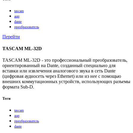
tascam
ацп
dante
преобразователь
Перейти
TASCAM ML-32D
TASCAM ML-32D - это профессиональный преобразователь,
ориентированный на Dante, созданный специально для
вставки или извлечения аналогового звука в сеть Dante
(цифровая аудиосеть через Ethernet) или из нее с помощью
внешних коммутационных устройств, использующих разъемы
формата Sub-D.
Теги
tascam
ацп
преобразователь
dante