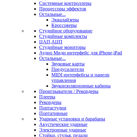
Системные контроллеры
Процессоры эффектов
Остальные...
Эквалайзеры
Кроссоверы
Студийное оборудование
Студийные комплекты
ЦАП,АЦП
Студийные мониторы
Аудио Миди интерфейс для iPhone,iPad
Остальные...
Звуковые карты
Предусилители
MIDI интерфейсы и панели
управления
Звукоизоляционные кабины
Проигрыватели / Рекордеры
Плееры
Рекордеры
Портастудии
Портативные
Ударные установки и барабаны
Акустические ударные
Электронные ударные
Стойки, стулья, педали