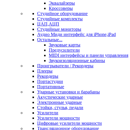
Эквалайзеры
Кроссоверы
Студийное оборудование
Студийные комплекты
ЦАП,АЦП
Студийные мониторы
Аудио Миди интерфейс для iPhone,iPad
Остальные...
Звуковые карты
Предусилители
MIDI интерфейсы и панели управления
Звукоизоляционные кабины
Проигрыватели / Рекордеры
Плееры
Рекордеры
Портастудии
Портативные
Ударные установки и барабаны
Акустические ударные
Электронные ударные
Стойки, стулья, педали
Усилители
Усилители мощности
Цифровые усилители мощности
Трансляционное оборудование