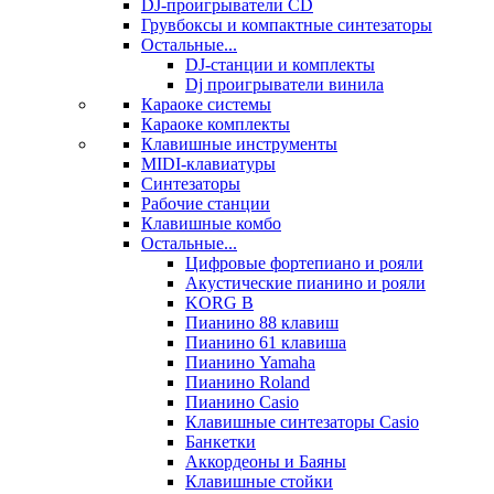
DJ-проигрыватели CD
Грувбоксы и компактные синтезаторы
Остальные...
DJ-станции и комплекты
Dj проигрыватели винила
Караоке системы
Караоке комплекты
Клавишные инструменты
MIDI-клавиатуры
Синтезаторы
Рабочие станции
Клавишные комбо
Остальные...
Цифровые фортепиано и рояли
Акустические пианино и рояли
KORG B
Пианино 88 клавиш
Пианино 61 клавиша
Пианино Yamaha
Пианино Roland
Пианино Casio
Клавишные синтезаторы Casio
Банкетки
Аккордеоны и Баяны
Клавишные стойки