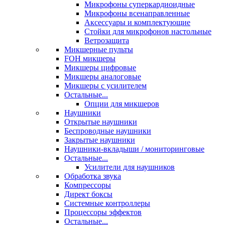
Микрофоны суперкардиоидные
Микрофоны всенаправленные
Аксессуары и комплектующие
Стойки для микрофонов настольные
Ветрозащита
Микшерные пульты
FOH микшеры
Микшеры цифровые
Микшеры аналоговые
Микшеры с усилителем
Остальные...
Опции для микшеров
Наушники
Открытые наушники
Беспроводные наушники
Закрытые наушники
Наушники-вкладыши / мониторинговые
Остальные...
Усилители для наушников
Обработка звука
Компрессоры
Директ боксы
Системные контроллеры
Процессоры эффектов
Остальные...