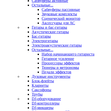
Сабвуферы активные
Остальные...
Сабвуферы пассивные
Звуковые комплекты
Сценический монитор
Аксессуары для АС
Гитары и бас-гитары
Акустические гитары
Бас-гитары
Электрогитары
Электроакустические гитары
Остальные...
Набор начинающего гитариста
Гитарное усиление
Процессоры эффектов
Тюнеры и метрономы
Педали эффектов
Духовые инструменты
Блок-флейты
Кларнеты
Саксофоны
Трубы
DJ-оборудование
DJ-контроллеры
DJ-микшеры