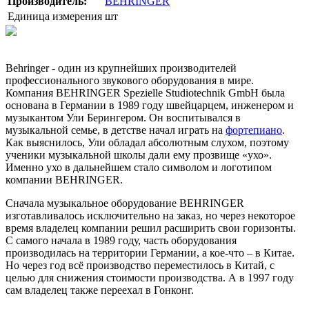
Производитель:
BEHRINGER
Единица измерения
шт
Behringer - один из крупнейших производителей
профессионального звукового оборудования в мире.
Компания BEHRINGER Spezielle Studiotechnik GmbH была
основана в Германии в 1989 году швейцарцем, инженером и
музыкантом Ули Берингером. Он воспитывался в
музыкальной семье, в детстве начал играть на
фортепиано
.
Как выяснилось, Ули обладал абсолютным слухом, поэтому
ученики музыкальной школы дали ему прозвище «ухо».
Именно ухо в дальнейшем стало символом и логотипом
компании BEHRINGER.
Сначала музыкальное оборудование BEHRINGER
изготавливалось исключительно на заказ, но через некоторое
время владелец компании решил расширить свои горизонты.
С самого начала в 1989 году, часть оборудования
производилась на территории Германии, а кое-что – в Китае.
Но через год всё производство переместилось в Китай, с
целью для снижения стоимости производства. А в 1997 году
сам владелец также переехал в Гонконг.