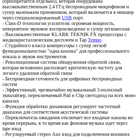
(приобретается отдельно), которая оборудована
высококачественным 2,4 ГГц беспроводным микрофоном и
супер маленьким приемником, который включается в микшер
через специализированный
USB
порт.
- Class-D технология усилителя: огромная мощность,
невероятное звуковое воспроизведение и супер легковесная
- Высококачественные KLARK TEKNIK FX процессоры с
жидкокристаллическим дисплеем и Tap
Tempo
- Студийного класса компрессоры с супер легкой
функциональностью "одна кнопка" для профессионального
вокала и звуков инструментов
- Революционная система обнаружения обратной связи,
которая мгновенно распознает критическую частоту для
легкого удаления обратной связи
- Беспроводная готовность для цифровых беспроводных
систем
- Эффективный, чрезвычайно музыкальный 3-полосный
эквалайзер, переключаемый Pad и Clip светодиод на всех моно
каналах
- Функция обработки динамиков регулирует частотный
диапазон для соответствия акустической системы
- Переключатель ожидания отключает все входные каналы во
время перерыва, в то время как фоновая музыка идет через
tape вход
- Регулируемый стерео Aux вход для подключения внешних