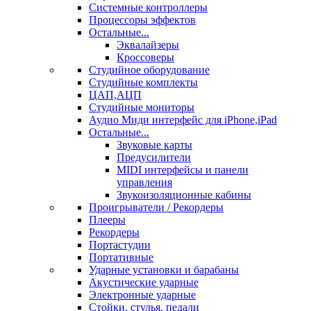
Системные контроллеры
Процессоры эффектов
Остальные...
Эквалайзеры
Кроссоверы
Студийное оборудование
Студийные комплекты
ЦАП,АЦП
Студийные мониторы
Аудио Миди интерфейс для iPhone,iPad
Остальные...
Звуковые карты
Предусилители
MIDI интерфейсы и панели
управления
Звукоизоляционные кабины
Проигрыватели / Рекордеры
Плееры
Рекордеры
Портастудии
Портативные
Ударные установки и барабаны
Акустические ударные
Электронные ударные
Стойки, стулья, педали