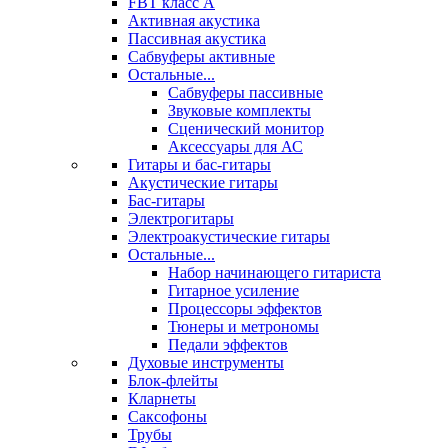
FBT класс А
Активная акустика
Пассивная акустика
Сабвуферы активные
Остальные...
Сабвуферы пассивные
Звуковые комплекты
Сценический монитор
Аксессуары для АС
Гитары и бас-гитары
Акустические гитары
Бас-гитары
Электрогитары
Электроакустические гитары
Остальные...
Набор начинающего гитариста
Гитарное усиление
Процессоры эффектов
Тюнеры и метрономы
Педали эффектов
Духовые инструменты
Блок-флейты
Кларнеты
Саксофоны
Трубы