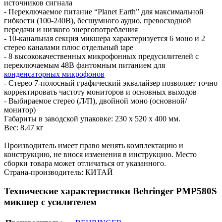
источников сигнала
- Переключаемое питание “Planet Earth” для максимальной
гибкости (100-240В), бесшумного аудио, превосходной
передачи и низкого энергопотребления
- 10-канальная секция микшера характеризуется 6 моно и 2
стерео каналами плюс отдельный tape
- 8 высококачественных микрофонных предусилителей с
переключаемым 48В фантомным питанием для
конденсаторных микрофонов
- Стерео 7-полосный графический эквалайзер позволяет точно
корректировать частоту мониторов и основных выходов
- Выбираемое стерео (Л/П), двойной моно (основной/
монитор)
Габариты в заводской упаковке: 230 x 520 x 400 мм.
Вес: 8.47 кг
Производитель имеет право менять комплектацию и
конструкцию, не внося изменения в инструкцию. Место
сборки товара может отличаться от указанного.
Страна-производитель: КИТАЙ
Технические характеристики Behringer PMP580S
микшер с усилителем