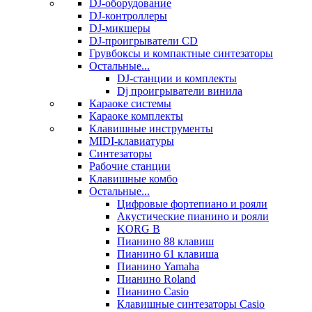
DJ-оборудование
DJ-контроллеры
DJ-микшеры
DJ-проигрыватели CD
Грувбоксы и компактные синтезаторы
Остальные...
DJ-станции и комплекты
Dj проигрыватели винила
Караоке системы
Караоке комплекты
Клавишные инструменты
MIDI-клавиатуры
Синтезаторы
Рабочие станции
Клавишные комбо
Остальные...
Цифровые фортепиано и рояли
Акустические пианино и рояли
KORG B
Пианино 88 клавиш
Пианино 61 клавиша
Пианино Yamaha
Пианино Roland
Пианино Casio
Клавишные синтезаторы Casio