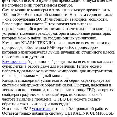
фактически все, что нужно для превосходного звука в легком
в использовании портативном корпусе.
Самые мощные микшеры в этом классе могут предоставить
100 или 200 Вт выходной мощности. Нет – эта серия не такая
– она оборудована 500 Вт чистейшей выходной мощности.
Революционная класса D технология усилителя и
переключающийся режим питания значительно снизили вес,
устранив тяжелые трансформаторы и массивные радиаторы,
которые можно найти на традиционных усилителях.
Компания KLARK TEKNIK признанная во всем мире за их
процессоры, обеспечила РМР серию FX процессором,
который характеризуется лучше звучащими студийного класса
пресетами в индустрии.
Компрессоры
"одна кнопка" доступны на всех моно каналах и
супер легки в работе даже для новичков. Теперь можно
набрать идеальное количество компрессии для инструментов
и вокала, создавая мощный микс.
Каждый микшерный усилитель этой серии характеризуется
системой обнаружения обратной связи. Быстрая, надежная и
легкая в использовании, просто нажав кнопку FBQ, загорятся
слайдеры графического эквалайзера, показывая в какой
частоте выявлена проблема. С FBQ Вы можете сказать
обратной связи: - «прощай навсегда»!
Эти новые РМР
усилители
готовы к беспроводной работе.
Остается только добавить систему ULTRALINK ULM100USB