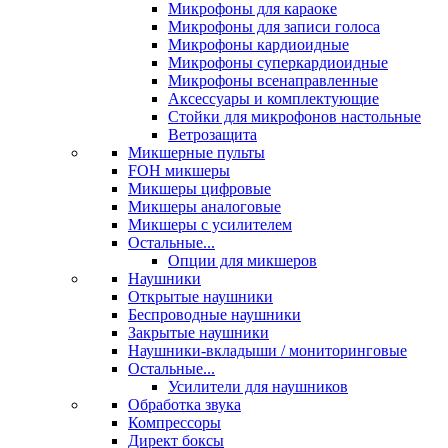
Микрофоны для караоке
Микрофоны для записи голоса
Микрофоны кардиоидные
Микрофоны суперкардиоидные
Микрофоны всенаправленные
Аксессуары и комплектующие
Стойки для микрофонов настольные
Ветрозащита
Микшерные пульты
FOH микшеры
Микшеры цифровые
Микшеры аналоговые
Микшеры с усилителем
Остальные...
Опции для микшеров
Наушники
Открытые наушники
Беспроводные наушники
Закрытые наушники
Наушники-вкладыши / мониторинговые
Остальные...
Усилители для наушников
Обработка звука
Компрессоры
Директ боксы