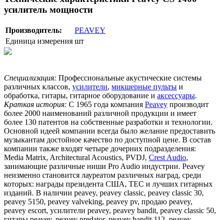
усилитель мощности
Производитель:
PEAVEY
Единица измерения
шт
Специализация:
Профессиональные акустические системы
различных классов,
усилители
,
микшерные пульты
и
обработка, гитары, гитарное оборудование и
аксессуары
.
Краткая история:
С 1965 года компания
Peavey
производит
более 2000 наименований различной продукции и имеет
более 130 патентов на собственные разработки и технологии.
Основной идеей компании всегда было желание предоставить
музыкантам достойное качество по доступной цене. В состав
компании также входят четыре дочерних подразделения:
Media Matrix, Architectural Acoustics, PVDJ,
Crest Audio
,
занимающие различные ниши Pro Audio индустрии. Peavey
неизменно становится лауреатом различных наград, среди
которых: награды президента США, TEC и лучших гитарных
изданий. В наличии peavey, peavey classic, peavey classic 30,
peavey 5150, peavey valveking, peavey pv, продаю peavey,
peavey escort, усилители peavey, peavey bandit, peavey classic 50,
гитары peavey, peavey predator, peavey bandit 112, peavey