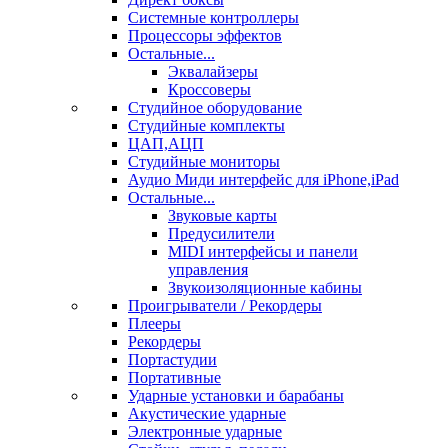
Системные контроллеры
Процессоры эффектов
Остальные...
Эквалайзеры
Кроссоверы
Студийное оборудование
Студийные комплекты
ЦАП,АЦП
Студийные мониторы
Аудио Миди интерфейс для iPhone,iPad
Остальные...
Звуковые карты
Предусилители
MIDI интерфейсы и панели
управления
Звукоизоляционные кабины
Проигрыватели / Рекордеры
Плееры
Рекордеры
Портастудии
Портативные
Ударные установки и барабаны
Акустические ударные
Электронные ударные