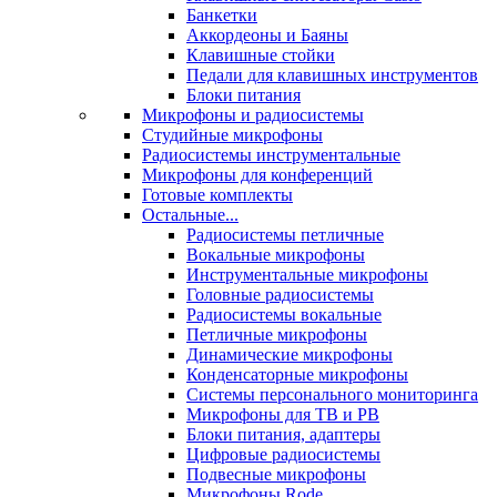
Банкетки
Аккордеоны и Баяны
Клавишные стойки
Педали для клавишных инструментов
Блоки питания
Микрофоны и радиосистемы
Студийные микрофоны
Радиосистемы инструментальные
Микрофоны для конференций
Готовые комплекты
Остальные...
Радиосистемы петличные
Вокальные микрофоны
Инструментальные микрофоны
Головные радиосистемы
Радиосистемы вокальные
Петличные микрофоны
Динамические микрофоны
Конденсаторные микрофоны
Системы персонального мониторинга
Микрофоны для ТВ и РВ
Блоки питания, адаптеры
Цифровые радиосистемы
Подвесные микрофоны
Микрофоны Rode