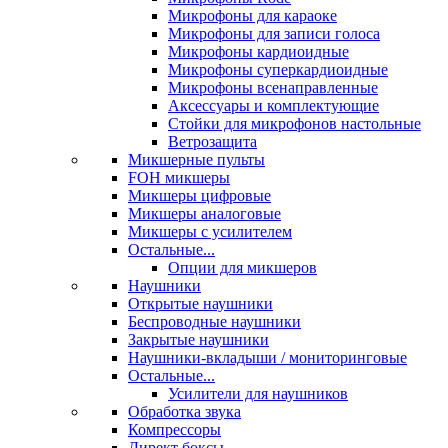
Микрофоны для караоке
Микрофоны для записи голоса
Микрофоны кардиоидные
Микрофоны суперкардиоидные
Микрофоны всенаправленные
Аксессуары и комплектующие
Стойки для микрофонов настольные
Ветрозащита
Микшерные пульты
FOH микшеры
Микшеры цифровые
Микшеры аналоговые
Микшеры с усилителем
Остальные...
Опции для микшеров
Наушники
Открытые наушники
Беспроводные наушники
Закрытые наушники
Наушники-вкладыши / мониторинговые
Остальные...
Усилители для наушников
Обработка звука
Компрессоры
Директ боксы