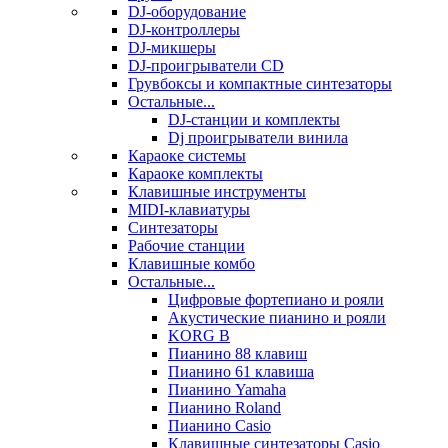
DJ-оборудование
DJ-контроллеры
DJ-микшеры
DJ-проигрыватели CD
Грувбоксы и компактные синтезаторы
Остальные...
DJ-станции и комплекты
Dj проигрыватели винила
Караоке системы
Караоке комплекты
Клавишные инструменты
MIDI-клавиатуры
Синтезаторы
Рабочие станции
Клавишные комбо
Остальные...
Цифровые фортепиано и рояли
Акустические пианино и рояли
KORG B
Пианино 88 клавиш
Пианино 61 клавиша
Пианино Yamaha
Пианино Roland
Пианино Casio
Клавишные синтезаторы Casio