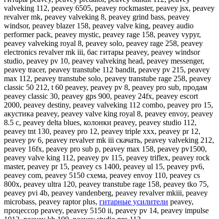
valveking 112, peavey 6505, peavey rockmaster, peavey jsx, peavey
revalver mk, peavey valveking 8, peavey grind bass, peavey
windsor, peavey blazer 158, peavey valve king, peavey audio
performer pack, peavey mystic, peavey rage 158, peavey vypyr,
peavey valveking royal 8, peavey solo, peavey rage 258, peavey
electronics revalver mk iii, бас гитары peavey, peavey windsor
studio, peavey pv 10, peavey valveking head, peavey messenger,
peavey tracer, peavey transtube 112 bandit, peavey pv 215, peavey
max 112, peavey transtube solo, peavey transtube rage 258, peavey
classic 50 212, t 60 peavey, peavey pv 8, peavey pro sub, продам
peavey classic 30, peavey gps 900, peavey 24fx, peavey escort
2000, peavey destiny, peavey valveking 112 combo, peavey pro 15,
акустика peavey, peavey valve king royal 8, peavey envoy, peavey
8.5 c, peavey delta blues, колонки peavey, peavey studio 112,
peavey tnt 130, peavey pro 12, peavey triple xxx, peavey pr 12,
peavey pv 6, peavey revalver mk iii скачать, peavey valveking 212,
peavey 16fx, peavey pro sub p, peavey max 158, peavey pv1500,
peavey valve king 112, peavey pv 115, peavey triflex, peavey rock
master, peavey pr 15, peavey cs 1400, peavey ul 15, peavey pv6,
peavey com, peavey 5150 схема, peavey envoy 110, peavey cs
800x, peavey ultra 120, peavey transtube rage 158, peavey tko 75,
peavey pvi 4b, peavey vandenberg, peavey revalver mkiii, peavey
microbass, peavey raptor plus,
гитарные усилители
peavey,
процессор peavey, peavey 5150 ii, peavey pv 14, peavey impulse