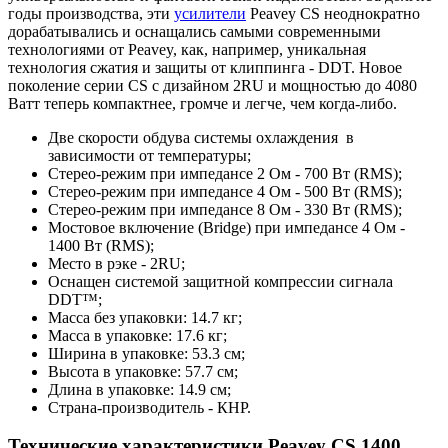
годы производства, эти
усилители
Peavey CS неоднократно
дорабатывались и оснащались самыми современными
технологиями от Peavey, как, например, уникальная
технология сжатия и защиты от клиппинга - DDT. Новое
поколение серии CS с дизайном 2RU и мощностью до 4080
Ватт теперь компактнее, громче и легче, чем когда-либо.
Две скорости обдува системы охлаждения в
зависимости от температуры;
Стерео-режим при импедансе 2 Ом - 700 Вт (RMS);
Стерео-режим при импедансе 4 Ом - 500 Вт (RMS);
Стерео-режим при импедансе 8 Ом - 330 Вт (RMS);
Мостовое включение (Bridge) при импедансе 4 Ом -
1400 Вт (RMS);
Место в рэке - 2RU;
Оснащен системой защитной компрессии сигнала
DDT™;
Масса без упаковки: 14.7 кг;
Масса в упаковке: 17.6 кг;
Ширина в упаковке: 53.3 см;
Высота в упаковке: 57.7 см;
Длина в упаковке: 14.9 см;
Страна-производитель - КНР.
Технические характеристики Peavey CS 1400