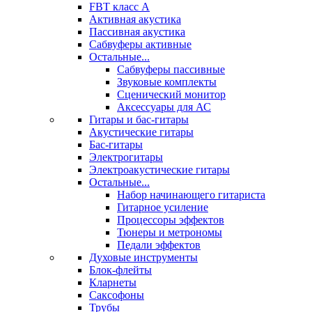
FBT класс А
Активная акустика
Пассивная акустика
Сабвуферы активные
Остальные...
Сабвуферы пассивные
Звуковые комплекты
Сценический монитор
Аксессуары для АС
Гитары и бас-гитары
Акустические гитары
Бас-гитары
Электрогитары
Электроакустические гитары
Остальные...
Набор начинающего гитариста
Гитарное усиление
Процессоры эффектов
Тюнеры и метрономы
Педали эффектов
Духовые инструменты
Блок-флейты
Кларнеты
Саксофоны
Трубы