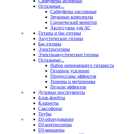
Сабвуферы активные
Остальные...
Сабвуферы пассивные
Звуковые комплекты
Сценический монитор
Аксессуары для АС
Гитары и бас-гитары
Акустические гитары
Бас-гитары
Электрогитары
Электроакустические гитары
Остальные...
Набор начинающего гитариста
Гитарное усиление
Процессоры эффектов
Тюнеры и метрономы
Педали эффектов
Духовые инструменты
Блок-флейты
Кларнеты
Саксофоны
Трубы
DJ-оборудование
DJ-контроллеры
DJ-микшеры