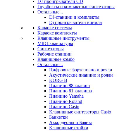
DJ-проигрыватели CD
Грувбоксы и компактные синтезаторы
Остальные...
DJ-станции и комплекты
Dj проигрыватели винила
Караоке системы
Караоке комплекты
Клавишные инструменты
MIDI-клавиатуры
Синтезаторы
Рабочие станции
Клавишные комбо
Остальные...
Цифровые фортепиано и рояли
Акустические пианино и рояли
KORG B
Пианино 88 клавиш
Пианино 61 клавиша
Пианино Yamaha
Пианино Roland
Пианино Casio
Клавишные синтезаторы Casio
Банкетки
Аккордеоны и Баяны
Клавишные стойки