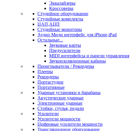
Эквалайзеры
Кроссоверы
Студийное оборудование
Студийные комплекты
ЦАП,АЦП
Студийные мониторы
Аудио Миди интерфейс для iPhone,iPad
Остальные...
Звуковые карты
Предусилители
MIDI интерфейсы и панели управления
Звукоизоляционные кабины
Проигрыватели / Рекордеры
Плееры
Рекордеры
Портастудии
Портативные
Ударные установки и барабаны
Акустические ударные
Электронные ударные
Стойки, стулья, педали
Усилители
Усилители мощности
Цифровые усилители мощности
Трансляционное оборудование