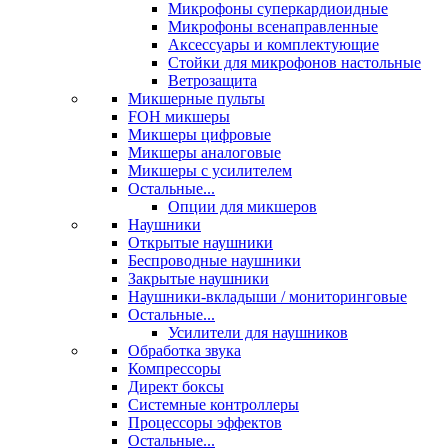
Микрофоны суперкардиоидные
Микрофоны всенаправленные
Аксессуары и комплектующие
Стойки для микрофонов настольные
Ветрозащита
Микшерные пульты
FOH микшеры
Микшеры цифровые
Микшеры аналоговые
Микшеры с усилителем
Остальные...
Опции для микшеров
Наушники
Открытые наушники
Беспроводные наушники
Закрытые наушники
Наушники-вкладыши / мониторинговые
Остальные...
Усилители для наушников
Обработка звука
Компрессоры
Директ боксы
Системные контроллеры
Процессоры эффектов
Остальные...