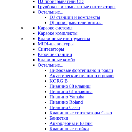
DJ-проигрыватели CD
Грувбоксы и компактные синтезаторы
Остальные...
DJ-станции и комплекты
Dj проигрыватели винила
Караоке системы
Караоке комплекты
Клавишные инструменты
MIDI-клавиатуры
Синтезаторы
Рабочие станции
Клавишные комбо
Остальные...
Цифровые фортепиано и рояли
Акустические пианино и рояли
KORG B
Пианино 88 клавиш
Пианино 61 клавиша
Пианино Yamaha
Пианино Roland
Пианино Casio
Клавишные синтезаторы Casio
Банкетки
Аккордеоны и Баяны
Клавишные стойки