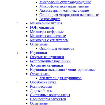
Микрофоны суперкардиоидные
Микрофоны всенаправленные
Аксессуары и комплектующие
Стойки для микрофонов настольные
Ветрозащита
Микшерные пульты
FOH микшеры
Микшеры цифровые
Микшеры аналоговые
Микшеры с усилителем
Остальные...
Опции для микшеров
Наушники
Открытые наушники
Беспроводные наушники
Закрытые наушники
Наушники-вкладыши / мониторинговые
Остальные...
Усилители для наушников
Обработка звука
Компрессоры
Директ боксы
Системные контроллеры
Процессоры эффектов
Остальные...