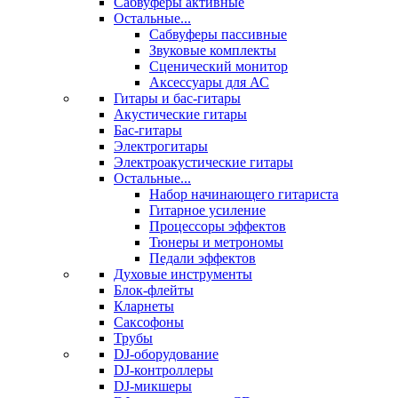
Сабвуферы активные
Остальные...
Сабвуферы пассивные
Звуковые комплекты
Сценический монитор
Аксессуары для АС
Гитары и бас-гитары
Акустические гитары
Бас-гитары
Электрогитары
Электроакустические гитары
Остальные...
Набор начинающего гитариста
Гитарное усиление
Процессоры эффектов
Тюнеры и метрономы
Педали эффектов
Духовые инструменты
Блок-флейты
Кларнеты
Саксофоны
Трубы
DJ-оборудование
DJ-контроллеры
DJ-микшеры