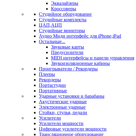
Эквалайзеры
Кроссоверы
Студийное оборудование
Студийные комплекты
ЦАП,АЦП
Студийные мониторы
Аудио Миди интерфейс для iPhone,iPad
Остальные...
Звуковые карты
Предусилители
MIDI интерфейсы и панели управления
Звукоизоляционные кабины
Проигрыватели / Рекордеры
Плееры
Рекордеры
Портастудии
Портативные
Ударные установки и барабаны
Акустические ударные
Электронные ударные
Стойки, стулья, педали
Усилители
Усилители мощности
Цифровые усилители мощности
Трансляционное оборудование