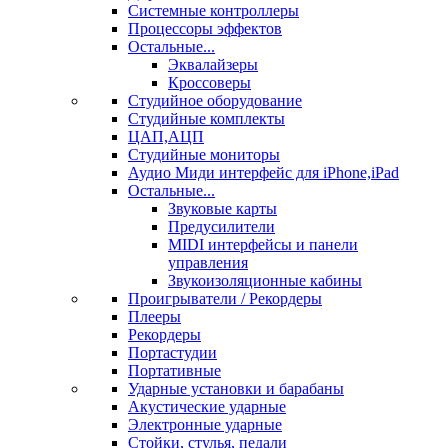
Системные контроллеры
Процессоры эффектов
Остальные...
Эквалайзеры
Кроссоверы
Студийное оборудование
Студийные комплекты
ЦАП,АЦП
Студийные мониторы
Аудио Миди интерфейс для iPhone,iPad
Остальные...
Звуковые карты
Предусилители
MIDI интерфейсы и панели
управления
Звукоизоляционные кабины
Проигрыватели / Рекордеры
Плееры
Рекордеры
Портастудии
Портативные
Ударные установки и барабаны
Акустические ударные
Электронные ударные
Стойки, стулья, педали