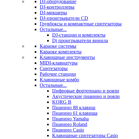
DJ-оборудование
DJ-контроллеры
DJ-микшеры
DJ-проигрыватели CD
Грувбоксы и компактные синтезаторы
Остальные...
DJ-станции и комплекты
Dj проигрыватели винила
Караоке системы
Караоке комплекты
Клавишные инструменты
MIDI-клавиатуры
Синтезаторы
Рабочие станции
Клавишные комбо
Остальные...
Цифровые фортепиано и рояли
Акустические пианино и рояли
KORG B
Пианино 88 клавиш
Пианино 61 клавиша
Пианино Yamaha
Пианино Roland
Пианино Casio
Клавишные синтезаторы Casio