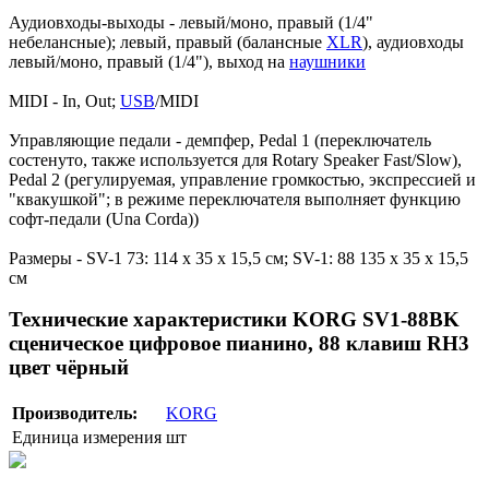
Аудиовходы-выходы - левый/моно, правый (1/4"
небелансные); левый, правый (балансные
XLR
), аудиовходы
левый/моно, правый (1/4"), выход на
наушники
MIDI - In, Out;
USB
/MIDI
Управляющие педали - демпфер, Pedal 1 (переключатель
состенуто, также используется для Rotary Speaker Fast/Slow),
Pedal 2 (регулируемая, управление громкостью, экспрессией и
"квакушкой"; в режиме переключателя выполняет функцию
софт-педали (Una Corda))
Размеры - SV-1 73: 114 х 35 х 15,5 см; SV-1: 88 135 х 35 х 15,5
см
Технические характеристики KORG SV1-88BK
сценическое цифровое пианино, 88 клавиш RH3
цвет чёрный
Производитель:
KORG
Единица измерения
шт