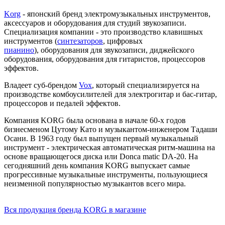
Korg
- японский бренд электромузыкальных инструментов,
аксессуаров и оборудования для студий звукозаписи.
Специализация компании - это производство клавишных
инструментов (
синтезаторов
, цифровых
пианино
), оборудования для звукозаписи, диджейского
оборудования, оборудования для гитаристов, процессоров
эффектов.
Владеет суб-брендом
Vox
, который специализируется на
производстве комбоусилителей для электрогитар и бас-гитар,
процессоров и педалей эффектов.
Компания KORG была основана в начале 60-х годов
бизнесменом Цутому Като и музыкантом-инженером Тадаши
Осани. В 1963 году был выпущен первый музыкальный
инструмент - электрическая автоматическая ритм-машина на
основе вращающегося диска или Donca matic DA-20. На
сегодняшний день компания KORG выпускает самые
прогрессивные музыкальные инструменты, пользующиеся
неизменной популярностью музыкантов всего мира.
Вся продукция бренда KORG в магазине