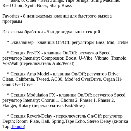
* Банк 6, Other - Real Strings; Tape Strings; String Machine;
Real Choir; Synth Brass; Sharp Brass
Favorites - 8 назначаемых клавиш для быстрого вызова
программ
Эффекты/обработки - 5 индивидуальных секций
* Эквалайзер - клавиша On/Off; регуляторы Bass, Mid, Treble
* Секция Pre-FX - клавиша On/Off; регулятор Speed,
регулятор Intensity; Compressor, Boost, U-Vibe, Vibrato, Tremolo,
VoxWah (переключатель Auto/Pedal)
* Секция Amp Model - клавиша On/Off; регулятор Drive;
Clean, California, Tweed, AC30, Mod"ed OverDrive, Organ Hi-
Gain OverDrive
* Секция Modulation FX - клавиша On/Off; регулятор Speed,
регулятор Intensity; Chorus 1, Chorus 2, Phaser 1, Phaser 2,
Flanger, Rotary (переключатель Fast/Slow)
* Секция Reverb/Delay - переключатель On/Off; регулятор
Depth; Room, Plate, Hall, Spring,Tape Echo, Stereo Delay (кнопка
Tap-
Tempo
)