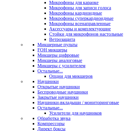
Микрофоны для караоке
Микрофоны для записи голоса
Микрофоны кардиоидные
Микрофоны суперкардиоидные
Микрофоны всенаправленные
Аксессуары и комплектующие
Стойки для микрофонов настольные
Ветрозащита
Микшерные пульты
FOH микшеры
Микшеры цифровые
Микшеры аналоговые
Микшеры с усилителем
Остальные...
Опции для микшеров
Наушники
Открытые наушники
Беспроводные наушники
Закрытые наушники
Наушники-вкладыши / мониторинговые
Остальные...
Усилители для наушников
Обработка звука
Компрессоры
Директ боксы