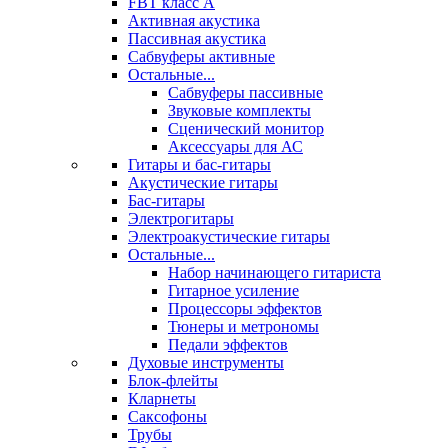
FBT класс А
Активная акустика
Пассивная акустика
Сабвуферы активные
Остальные...
Сабвуферы пассивные
Звуковые комплекты
Сценический монитор
Аксессуары для АС
Гитары и бас-гитары
Акустические гитары
Бас-гитары
Электрогитары
Электроакустические гитары
Остальные...
Набор начинающего гитариста
Гитарное усиление
Процессоры эффектов
Тюнеры и метрономы
Педали эффектов
Духовые инструменты
Блок-флейты
Кларнеты
Саксофоны
Трубы