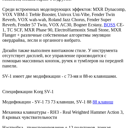
Среди встроенных моделирующих эффектов: MXR Dynacomp,
VOX VBM-1 Treble Booster, Univox Uni-Vibe, Fender Twin
Reverb, VOX wah-wah, Roland Jazz Chorus, Fender Super
Reverb, Fender 57 Twin, VOX AC30, Bogner Ecstasy,
BOSS
CE-
1, TC SCF, MXR Phase 90, ElectroHarmonix Small Stone, MXR
Flanger + различные собственные алгоритмы эмуляции
овердрайва, лесли и органного вибрато.
Дизайн также выполнен винтажном стиле. У инструмента
отсутствует дисплей, все управление производится с
помощью массивных кнопок, ручек и тумблеров на передней
панели.
SV-1 имеет две модификации - с 73-мя и 88-ю клавишами.
Спецификации Korg SV-1
Модификации - SV-1 73 73 клавиши, SV-1 88
88 клавиш
Механика клавиатуры - RH3 - Real Weighted Hammer Action 3,
8 кривых чувствительности
Настройка - транспонирование ± 12 полутонов, тонкая