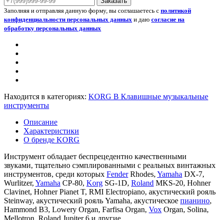
Заказать
Заполняя и отправляя данную форму, вы соглашаетесь с
политикой
конфиденциальности персональных данных
и даю
согласие на
обработку персональных данных
Находится в категориях:
KORG B
Клавишные музыкальные
инструменты
Описание
Характеристики
О бренде KORG
Инструмент обладает беспрецедентно качественными
звуками, тщательно сэмплированными с реальных винтажных
инструментов, среди которых
Fender
Rhodes,
Yamaha
DX-7,
Wurlitzer,
Yamaha
CP-80,
Korg
SG-1D,
Roland
MKS-20, Hohner
Clavinet, Hohner Pianet T, RMI Electropiano, акустический рояль
Steinway, акустический рояль Yamaha, акустическое
пианино
,
Hammond B3, Lowery Organ, Farfisa Organ,
Vox
Organ, Solina,
Mellotron, Roland Jupiter 6 и другие.