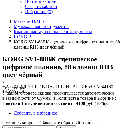
Войти в кабинет
Создать кабинет
Избранное (
0
)
Магазин D.M.S
Музыкальные инструменты
Клавишные музыкальные инструменты
KORG B
KORG SV1-88BK сценическое цифровое пианино, 88
клавиш RH3 цвет чёрный
KORG SV1-88BK сценическое
цифровое пианино, 88 клавиш RH3
цвет чёрный
?
НА СКЛАДЕ: НЕТ В НАЛИЧИИ
АРТИКУЛ: A044160
Ещё скидка
141000 руб
У данного товара скидка просчитывается автоматически
в зависимости от Суммы и Количества товара в Корзине :
Покупая 1 шт. экономия составит
14100 руб (10%).
Добавить в избранное
Остались вопросы? Закажите обратный звонок !