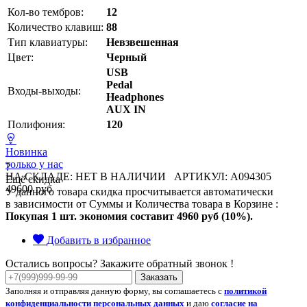
Кол-во тембров:
12
Количество клавиш:
88
Тип клавиатуры:
Невзвешенная
Цвет:
Черный
USB
Pedal
Входы-выходы:
Headphones
AUX IN
Полифония:
120
Новинка
только у нас
?
НА СКЛАДЕ: НЕТ В НАЛИЧИИ
АРТИКУЛ: A094305
Ещё скидка
49600 руб
У данного товара скидка просчитывается автоматически
в зависимости от Суммы и Количества товара в Корзине :
Покупая 1 шт. экономия составит
4960 руб (10%).
Добавить в избранное
Остались вопросы? Закажите обратный звонок !
Заказать
Заполняя и отправляя данную форму, вы соглашаетесь с
политикой
конфиденциальности персональных данных
и даю
согласие на