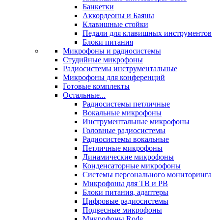
Банкетки
Аккордеоны и Баяны
Клавишные стойки
Педали для клавишных инструментов
Блоки питания
Микрофоны и радиосистемы
Студийные микрофоны
Радиосистемы инструментальные
Микрофоны для конференций
Готовые комплекты
Остальные...
Радиосистемы петличные
Вокальные микрофоны
Инструментальные микрофоны
Головные радиосистемы
Радиосистемы вокальные
Петличные микрофоны
Динамические микрофоны
Конденсаторные микрофоны
Системы персонального мониторинга
Микрофоны для ТВ и РВ
Блоки питания, адаптеры
Цифровые радиосистемы
Подвесные микрофоны
Микрофоны Rode