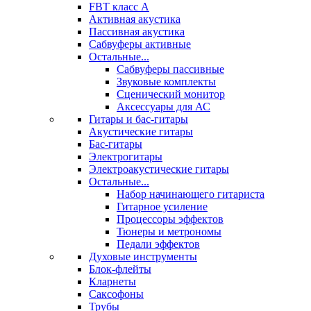
FBT класс А
Активная акустика
Пассивная акустика
Сабвуферы активные
Остальные...
Сабвуферы пассивные
Звуковые комплекты
Сценический монитор
Аксессуары для АС
Гитары и бас-гитары
Акустические гитары
Бас-гитары
Электрогитары
Электроакустические гитары
Остальные...
Набор начинающего гитариста
Гитарное усиление
Процессоры эффектов
Тюнеры и метрономы
Педали эффектов
Духовые инструменты
Блок-флейты
Кларнеты
Саксофоны
Трубы