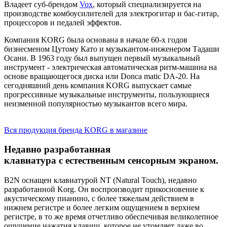
Владеет суб-брендом
Vox
, который специализируется на
производстве комбоусилителей для электрогитар и бас-гитар,
процессоров и педалей эффектов.
Компания KORG была основана в начале 60-х годов
бизнесменом Цутому Като и музыкантом-инженером Тадаши
Осани. В 1963 году был выпущен первый музыкальный
инструмент - электрическая автоматическая ритм-машина на
основе вращающегося диска или Donca matic DA-20. На
сегодняшний день компания KORG выпускает самые
прогрессивные музыкальные инструменты, пользующиеся
неизменной популярностью музыкантов всего мира.
Вся продукция бренда KORG в магазине
Недавно разработанная
клавиатура с естественным сенсорным экраном.
B2N оснащен клавиатурой NT (Natural Touch), недавно
разработанной Korg. Он воспроизводит прикосновение к
акустическому пианино, с более тяжелым действием в
нижнем регистре и более легким ощущением в верхнем
регистре, в то же время отчетливо обеспечивая великолепное
ощущение нажатия клавиш, которое не утомляет даже во