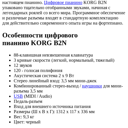
настоящем пианино.
Цифровое пианино
KORG B2N
упаковано тщательно отобранными звуками, начиная с
легендарных роялей со всего мира. Программное обеспечение
и различные разъемы входят в стандартную комплектацию
для действительно современного опыта игры на фортепиано.
Особенности цифрового
пианино KORG B2N
88-клавишная невзвешенная клавиатура
3 кривые скорости (легкий, нормальный, тяжелый)
12 звуков
120 - голосая полифония
Акустическая система 2 x 9 Вт
Стерео линейный вход: 3,5 мм мини-джек
Комбинированный стерео-выход /
наушники
для мини-
разъема 3,5 мм
USB
(MIDI / Audio)
Педаль-разъем
Вход для внешнего источника питания
Размеры (Ш х В х Г): 1312 х 117 х 336 мм
Вес: 9,3 кг
Цвет: черный