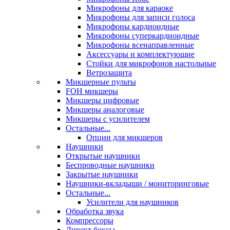
Микрофоны для караоке
Микрофоны для записи голоса
Микрофоны кардиоидные
Микрофоны суперкардиоидные
Микрофоны всенаправленные
Аксессуары и комплектующие
Стойки для микрофонов настольные
Ветрозащита
Микшерные пульты
FOH микшеры
Микшеры цифровые
Микшеры аналоговые
Микшеры с усилителем
Остальные...
Опции для микшеров
Наушники
Открытые наушники
Беспроводные наушники
Закрытые наушники
Наушники-вкладыши / мониторинговые
Остальные...
Усилители для наушников
Обработка звука
Компрессоры
Директ боксы