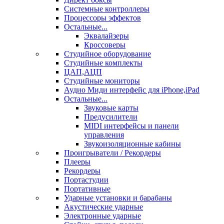
Системные контроллеры
Процессоры эффектов
Остальные...
Эквалайзеры
Кроссоверы
Студийное оборудование
Студийные комплекты
ЦАП,АЦП
Студийные мониторы
Аудио Миди интерфейс для iPhone,iPad
Остальные...
Звуковые карты
Предусилители
MIDI интерфейсы и панели
управления
Звукоизоляционные кабины
Проигрыватели / Рекордеры
Плееры
Рекордеры
Портастудии
Портативные
Ударные установки и барабаны
Акустические ударные
Электронные ударные