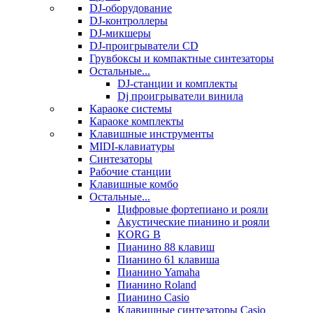
DJ-оборудование
DJ-контроллеры
DJ-микшеры
DJ-проигрыватели CD
Грувбоксы и компактные синтезаторы
Остальные...
DJ-станции и комплекты
Dj проигрыватели винила
Караоке системы
Караоке комплекты
Клавишные инструменты
MIDI-клавиатуры
Синтезаторы
Рабочие станции
Клавишные комбо
Остальные...
Цифровые фортепиано и рояли
Акустические пианино и рояли
KORG B
Пианино 88 клавиш
Пианино 61 клавиша
Пианино Yamaha
Пианино Roland
Пианино Casio
Клавишные синтезаторы Casio