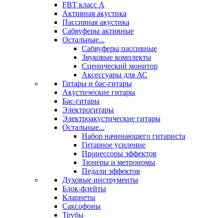
FBT класс А
Активная акустика
Пассивная акустика
Сабвуферы активные
Остальные...
Сабвуферы пассивные
Звуковые комплекты
Сценический монитор
Аксессуары для АС
Гитары и бас-гитары
Акустические гитары
Бас-гитары
Электрогитары
Электроакустические гитары
Остальные...
Набор начинающего гитариста
Гитарное усиление
Процессоры эффектов
Тюнеры и метрономы
Педали эффектов
Духовые инструменты
Блок-флейты
Кларнеты
Саксофоны
Трубы