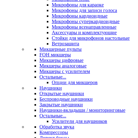
Микрофоны для караоке
Микрофоны для записи голоса
Микрофоны кардиоидные
Микрофоны суперкардиоидные
Микрофоны всенаправленные
Аксессуары и комплектующие
Стойки для микрофонов настольные
Ветрозащита
Микшерные пульты
FOH микшеры
Микшеры цифровые
Микшеры аналоговые
Микшеры с усилителем
Остальные...
Опции для микшеров
Наушники
Открытые наушники
Беспроводные наушники
Закрытые наушники
Наушники-вкладыши / мониторинговые
Остальные...
Усилители для наушников
Обработка звука
Компрессоры
Директ боксы