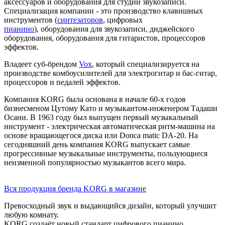
аксессуаров и оборудования для студий звукозаписи.
Специализация компании - это производство клавишных
инструментов (
синтезаторов
, цифровых
пианино
), оборудования для звукозаписи, диджейского
оборудования, оборудования для гитаристов, процессоров
эффектов.
Владеет суб-брендом
Vox
, который специализируется на
производстве комбоусилителей для электрогитар и бас-гитар,
процессоров и педалей эффектов.
Компания KORG была основана в начале 60-х годов
бизнесменом Цутому Като и музыкантом-инженером Тадаши
Осани. В 1963 году был выпущен первый музыкальный
инструмент - электрическая автоматическая ритм-машина на
основе вращающегося диска или Donca matic DA-20. На
сегодняшний день компания KORG выпускает самые
прогрессивные музыкальные инструменты, пользующиеся
неизменной популярностью музыкантов всего мира.
Вся продукция бренда KORG в магазине
Превосходный звук и выдающийся дизайн, который улучшит
любую комнату.
KORG создаёт новый стандарт цифрового пианино.