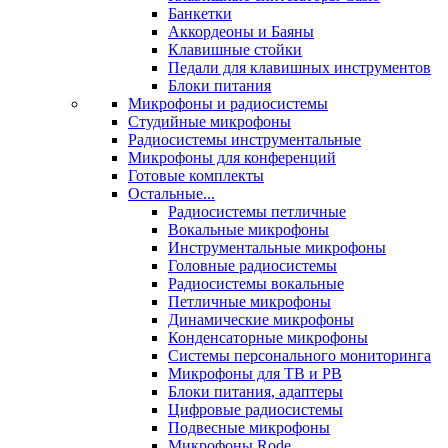
Банкетки
Аккордеоны и Баяны
Клавишные стойки
Педали для клавишных инструментов
Блоки питания
Микрофоны и радиосистемы
Студийные микрофоны
Радиосистемы инструментальные
Микрофоны для конференций
Готовые комплекты
Остальные...
Радиосистемы петличные
Вокальные микрофоны
Инструментальные микрофоны
Головные радиосистемы
Радиосистемы вокальные
Петличные микрофоны
Динамические микрофоны
Конденсаторные микрофоны
Системы персонального мониторинга
Микрофоны для ТВ и РВ
Блоки питания, адаптеры
Цифровые радиосистемы
Подвесные микрофоны
Микрофоны Rode