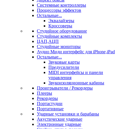
Системные контроллеры
Процессоры эффектов
Остальные...
Эквалайзеры
Кроссоверы
Студийное оборудование
Студийные комплекты
ЦАП,АЦП
Студийные мониторы
Аудио Миди интерфейс для iPhone,iPad
Остальные...
Звуковые карты
Предусилители
MIDI интерфейсы и панели
управления
Звукоизоляционные кабины
Проигрыватели / Рекордеры
Плееры
Рекордеры
Портастудии
Портативные
Ударные установки и барабаны
Акустические ударные
Электронные ударные