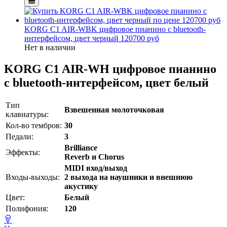
KORG C1 AIR-WBK цифровое пианино c bluetooth-
интерфейсом, цвет черный
120700 руб
Нет в наличии
KORG C1 AIR-WH цифровое пианино
c bluetooth-интерфейсом, цвет белый
Тип
Взвешенная молоточковая
клавиатуры:
Кол-во тембров:
30
Педали:
3
Brilliance
Эффекты:
Reverb и Chorus
MIDI вход/выход
Входы-выходы:
2 выхода на наушники и внешнюю
акустику
Цвет:
Белый
Полифония:
120