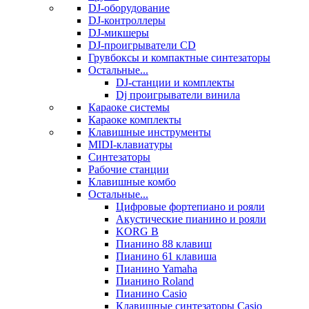
DJ-оборудование
DJ-контроллеры
DJ-микшеры
DJ-проигрыватели CD
Грувбоксы и компактные синтезаторы
Остальные...
DJ-станции и комплекты
Dj проигрыватели винила
Караоке системы
Караоке комплекты
Клавишные инструменты
MIDI-клавиатуры
Синтезаторы
Рабочие станции
Клавишные комбо
Остальные...
Цифровые фортепиано и рояли
Акустические пианино и рояли
KORG B
Пианино 88 клавиш
Пианино 61 клавиша
Пианино Yamaha
Пианино Roland
Пианино Casio
Клавишные синтезаторы Casio