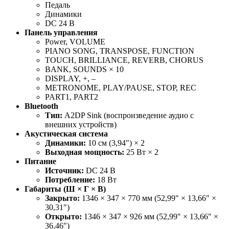
Педаль
Динамики
DC 24 В
Панель управления
Power, VOLUME
PIANO SONG, TRANSPOSE, FUNCTION
TOUCH, BRILLIANCE, REVERB, CHORUS
BANK, SOUNDS × 10
DISPLAY, +, –
METRONOME, PLAY/PAUSE, STOP, REC
PART1, PART2
Bluetooth
Тип:
A2DP Sink (воспроизведение аудио с
внешних устройств)
Акустическая система
Динамики:
10 см (3,94") × 2
Выходная мощность:
25 Вт × 2
Питание
Источник:
DC 24 В
Потребление:
18 Вт
Габариты (Ш × Г × В)
Закрыто:
1346 × 347 × 770 мм (52,99" × 13,66" ×
30,31")
Открыто:
1346 × 347 × 926 мм (52,99" × 13,66" ×
36,46")