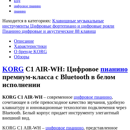
korg
цифровое пианино
пианино
Находится в категориях:
Клавишные музыкальные
инструменты
Цифровые фортепиано и цифровые рояли
Пианино цифровые и акустические 88 клавиш
Описание
Характеристики
О бренде KORG
Обзоры
KORG
C1 AIR-WH: Цифровое
пианино
премиум-класса с Bluetooth в белом
исполнении
KORG C1 AIR-WH
– современное
цифровое пианино
,
сочетающее в себе превосходное качество звучания, удобную
клавиатуру и инновационные технологии подключения через
Bluetooth. Белый корпус придает инструменту элегантный
внешний вид.
KORG C1 AIR-WH –
цифровое пианино
, представленное