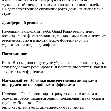
и мастера-технологи. Эти разработки отражают весь
музыкальный спектр от классики до джаза и поп-стилей.
C1 дает естественное ощущение рояля дома, на сцене или в
студии.
Демпферный резонанс
Немецкий и японский тембр Grand Piano реалистично
воссоздаёт «эффект затухания», создаваемый симпатическим
резонансом струн в акустическом фортепиано при
удерживании педали демпфера.
Послекасание
Когда Вы сыграли ноту и уже убрали пальцы с клавиатуры,
звук продолжает резонировать и постепенно затухать как и в
акустическом фортепиано.
Наслаждайтесь 30-ю высококачественными звуками
инструментов и студийными эффектами
Немецкий Grand piano характеризуется ярким верхом и
округлым басом, является одним, придающим звуку мощь и
глубину. Японский Grand
piano характеризуется динамическим звучанием