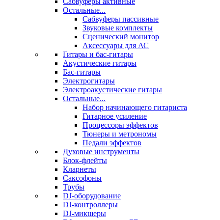
Сабвуферы активные
Остальные...
Сабвуферы пассивные
Звуковые комплекты
Сценический монитор
Аксессуары для АС
Гитары и бас-гитары
Акустические гитары
Бас-гитары
Электрогитары
Электроакустические гитары
Остальные...
Набор начинающего гитариста
Гитарное усиление
Процессоры эффектов
Тюнеры и метрономы
Педали эффектов
Духовые инструменты
Блок-флейты
Кларнеты
Саксофоны
Трубы
DJ-оборудование
DJ-контроллеры
DJ-микшеры