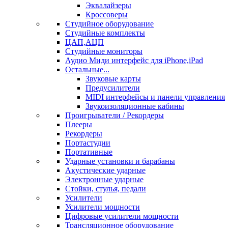
Эквалайзеры
Кроссоверы
Студийное оборудование
Студийные комплекты
ЦАП,АЦП
Студийные мониторы
Аудио Миди интерфейс для iPhone,iPad
Остальные...
Звуковые карты
Предусилители
MIDI интерфейсы и панели управления
Звукоизоляционные кабины
Проигрыватели / Рекордеры
Плееры
Рекордеры
Портастудии
Портативные
Ударные установки и барабаны
Акустические ударные
Электронные ударные
Стойки, стулья, педали
Усилители
Усилители мощности
Цифровые усилители мощности
Трансляционное оборудование