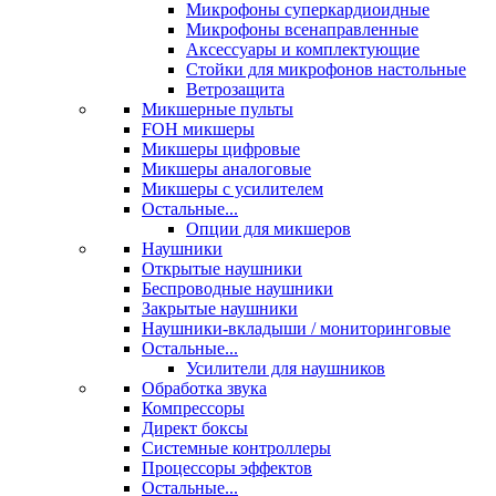
Микрофоны суперкардиоидные
Микрофоны всенаправленные
Аксессуары и комплектующие
Стойки для микрофонов настольные
Ветрозащита
Микшерные пульты
FOH микшеры
Микшеры цифровые
Микшеры аналоговые
Микшеры с усилителем
Остальные...
Опции для микшеров
Наушники
Открытые наушники
Беспроводные наушники
Закрытые наушники
Наушники-вкладыши / мониторинговые
Остальные...
Усилители для наушников
Обработка звука
Компрессоры
Директ боксы
Системные контроллеры
Процессоры эффектов
Остальные...