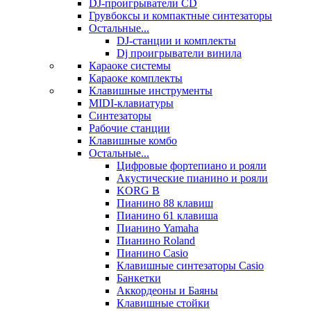
DJ-проигрыватели CD
Грувбоксы и компактные синтезаторы
Остальные...
DJ-станции и комплекты
Dj проигрыватели винила
Караоке системы
Караоке комплекты
Клавишные инструменты
MIDI-клавиатуры
Синтезаторы
Рабочие станции
Клавишные комбо
Остальные...
Цифровые фортепиано и рояли
Акустические пианино и рояли
KORG B
Пианино 88 клавиш
Пианино 61 клавиша
Пианино Yamaha
Пианино Roland
Пианино Casio
Клавишные синтезаторы Casio
Банкетки
Аккордеоны и Баяны
Клавишные стойки