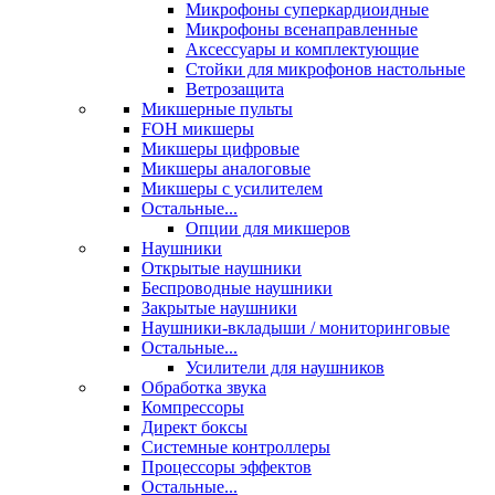
Микрофоны суперкардиоидные
Микрофоны всенаправленные
Аксессуары и комплектующие
Стойки для микрофонов настольные
Ветрозащита
Микшерные пульты
FOH микшеры
Микшеры цифровые
Микшеры аналоговые
Микшеры с усилителем
Остальные...
Опции для микшеров
Наушники
Открытые наушники
Беспроводные наушники
Закрытые наушники
Наушники-вкладыши / мониторинговые
Остальные...
Усилители для наушников
Обработка звука
Компрессоры
Директ боксы
Системные контроллеры
Процессоры эффектов
Остальные...