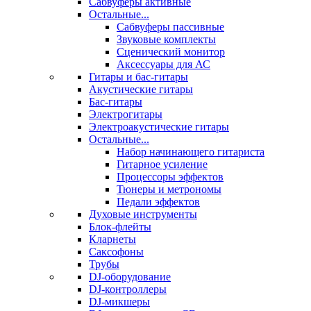
Сабвуферы активные
Остальные...
Сабвуферы пассивные
Звуковые комплекты
Сценический монитор
Аксессуары для АС
Гитары и бас-гитары
Акустические гитары
Бас-гитары
Электрогитары
Электроакустические гитары
Остальные...
Набор начинающего гитариста
Гитарное усиление
Процессоры эффектов
Тюнеры и метрономы
Педали эффектов
Духовые инструменты
Блок-флейты
Кларнеты
Саксофоны
Трубы
DJ-оборудование
DJ-контроллеры
DJ-микшеры