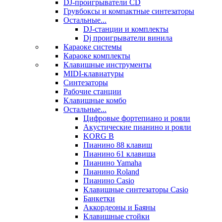
DJ-проигрыватели CD
Грувбоксы и компактные синтезаторы
Остальные...
DJ-станции и комплекты
Dj проигрыватели винила
Караоке системы
Караоке комплекты
Клавишные инструменты
MIDI-клавиатуры
Синтезаторы
Рабочие станции
Клавишные комбо
Остальные...
Цифровые фортепиано и рояли
Акустические пианино и рояли
KORG B
Пианино 88 клавиш
Пианино 61 клавиша
Пианино Yamaha
Пианино Roland
Пианино Casio
Клавишные синтезаторы Casio
Банкетки
Аккордеоны и Баяны
Клавишные стойки