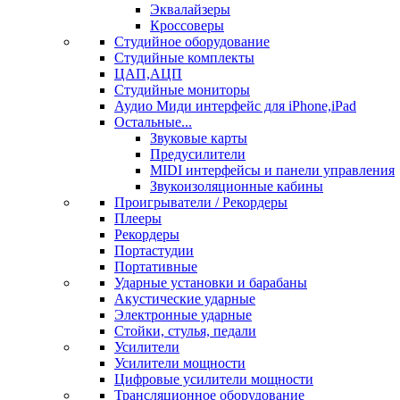
Эквалайзеры
Кроссоверы
Студийное оборудование
Студийные комплекты
ЦАП,АЦП
Студийные мониторы
Аудио Миди интерфейс для iPhone,iPad
Остальные...
Звуковые карты
Предусилители
MIDI интерфейсы и панели управления
Звукоизоляционные кабины
Проигрыватели / Рекордеры
Плееры
Рекордеры
Портастудии
Портативные
Ударные установки и барабаны
Акустические ударные
Электронные ударные
Стойки, стулья, педали
Усилители
Усилители мощности
Цифровые усилители мощности
Трансляционное оборудование