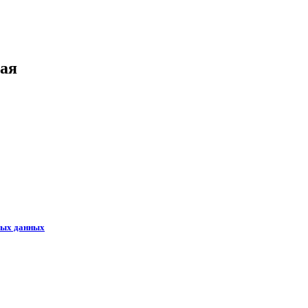
лая
ных данных