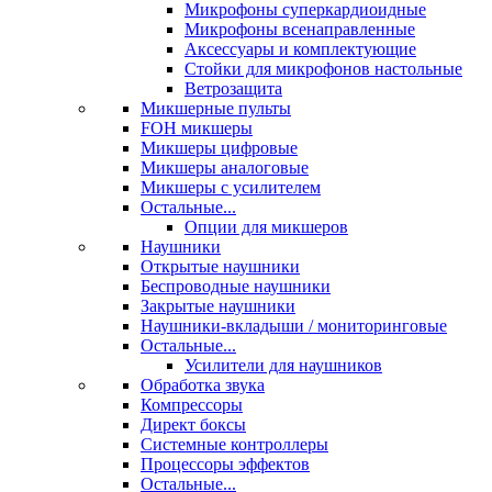
Микрофоны суперкардиоидные
Микрофоны всенаправленные
Аксессуары и комплектующие
Стойки для микрофонов настольные
Ветрозащита
Микшерные пульты
FOH микшеры
Микшеры цифровые
Микшеры аналоговые
Микшеры с усилителем
Остальные...
Опции для микшеров
Наушники
Открытые наушники
Беспроводные наушники
Закрытые наушники
Наушники-вкладыши / мониторинговые
Остальные...
Усилители для наушников
Обработка звука
Компрессоры
Директ боксы
Системные контроллеры
Процессоры эффектов
Остальные...