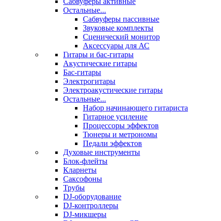
Сабвуферы активные
Остальные...
Сабвуферы пассивные
Звуковые комплекты
Сценический монитор
Аксессуары для АС
Гитары и бас-гитары
Акустические гитары
Бас-гитары
Электрогитары
Электроакустические гитары
Остальные...
Набор начинающего гитариста
Гитарное усиление
Процессоры эффектов
Тюнеры и метрономы
Педали эффектов
Духовые инструменты
Блок-флейты
Кларнеты
Саксофоны
Трубы
DJ-оборудование
DJ-контроллеры
DJ-микшеры