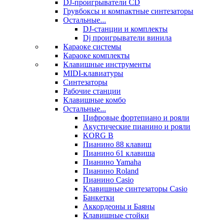
DJ-проигрыватели CD
Грувбоксы и компактные синтезаторы
Остальные...
DJ-станции и комплекты
Dj проигрыватели винила
Караоке системы
Караоке комплекты
Клавишные инструменты
MIDI-клавиатуры
Синтезаторы
Рабочие станции
Клавишные комбо
Остальные...
Цифровые фортепиано и рояли
Акустические пианино и рояли
KORG B
Пианино 88 клавиш
Пианино 61 клавиша
Пианино Yamaha
Пианино Roland
Пианино Casio
Клавишные синтезаторы Casio
Банкетки
Аккордеоны и Баяны
Клавишные стойки